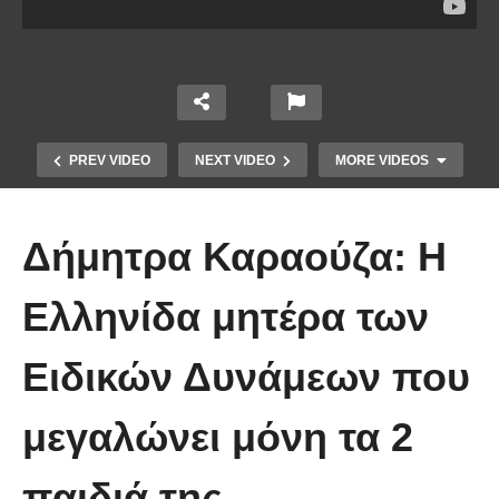
PREV VIDEO
NEXT VIDEO
MORE VIDEOS
Δήμητρα Καραούζα: Η
Ελληνίδα μητέρα των
Ειδικών Δυνάμεων που
Οι 5 Γιατροί Κρύφτηκαν πίσω από
το Σεντόνι. Αυτό που ακολούθησε
μεγαλώνει μόνη τα 2
όταν έπεσε απλά ΔΕΝ περιγράφεται!
παιδιά της