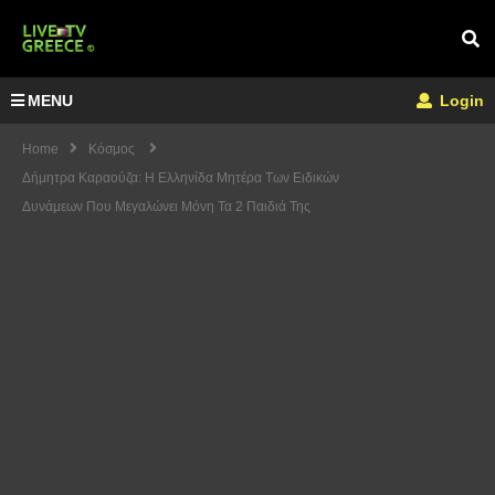
MENU
Login
Home
Κόσμος
Δήμητρα Καραούζα: Η Ελληνίδα Μητέρα Των Ειδικών
Δυνάμεων Που Μεγαλώνει Μόνη Τα 2 Παιδιά Της