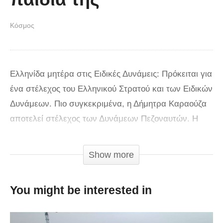
Κόσμος
Ελληνίδα μητέρα στις Ειδικές Δυνάμεις: Πρόκειται για
ένα στέλεχος του Ελληνικού Στρατού και των Ειδικών
Δυνάμεων. Πιο συγκεκριμένα, η Δήμητρα Καραούζα
αποτελεί στέλεχος των Δυνάμεων Πεζοναυτών. Η
ίδια είναι μία στοργική μητέρα, η οποία έχει
αφοσιωθεί στο καθήκον της, καθώς και στο
Show more
μεγάλωμα των δύο παιδιών της. Επιπλέον, είναι
πεζοναύτης και αλεξιπτωτίστρια, η οποία είναι
You might be interested in
υπερήφανη για τη χώρα της, καθώς και για τα δύο
παιδιά της. Η νεαρή γυναίκα είναι παράδειγμα