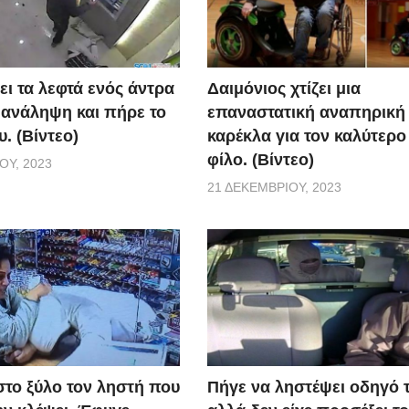
ει τα λεφτά ενός άντρα
Δαιμόνιος χτίζει μια
 ανάληψη και πήρε το
επαναστατική αναπηρική
. (Βίντεο)
καρέκλα για τον καλύτερο
φίλο. (Βίντεο)
ΟΥ, 2023
21 ΔΕΚΕΜΒΡΊΟΥ, 2023
το ξύλο τον ληστή που
Πήγε να ληστέψει οδηγό τ