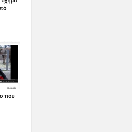
ο όχημα
από
εο που