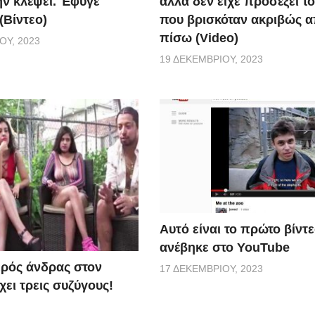
ην κλέψει. Έφυγε
αλλά δεν είχε προσέξει τ
(Βίντεο)
που βρισκόταν ακριβώς 
πίσω (Video)
ΟΥ, 2023
19 ΔΕΚΕΜΒΡΊΟΥ, 2023
Αυτό είναι το πρώτο βίντ
ανέβηκε στο YouTube
ερός άνδρας στον
17 ΔΕΚΕΜΒΡΊΟΥ, 2023
ει τρεις συζύγους!