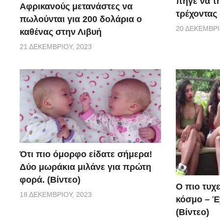
πήγε να τ
Αφρικανούς μετανάστες να
τρέχοντας 
πωλούνται για 200 δολάρια ο
20 ΔΕΚΕΜΒΡΊ
καθένας στην Λιβυή
21 ΔΕΚΕΜΒΡΊΟΥ, 2023
Ότι πιο όμορφο είδατε σήμερα!
Δύο μωράκια μιλάνε για πρώτη
φορά. (Βίντεο)
Ο πιο τυχ
18 ΔΕΚΕΜΒΡΊΟΥ, 2023
κόσμο – Έχ
(Βίντεο)