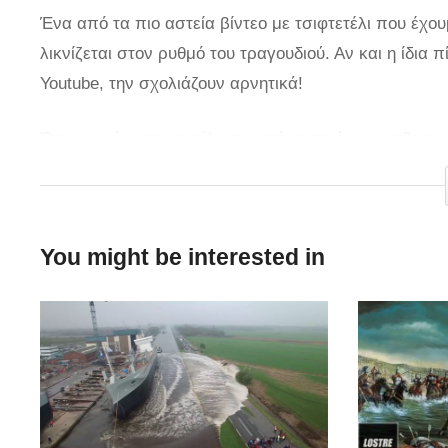
Ένα από τα πιο αστεία βίντεο με τσιφτετέλι που έχου
λικνίζεται στον ρυθμό του τραγουδιού. Αν και η ίδια 
Youtube, την σχολιάζουν αρνητικά!
Όταν ακούμε τσιφτετέλι, σκεφτόμαστε έναν αισθησια
Σπύρου Παπαδόπουλου «Στην Υγειά μας ρε παιδιά» το
δεν παραπέμπει καθόλου σε αυτόν! Από τα παρατράγ
έντονα το εσώρουχο της. Κατά πόσο ήταν ατύχημα, σχ
You might be interested in
προσπάθησε αρκετά!