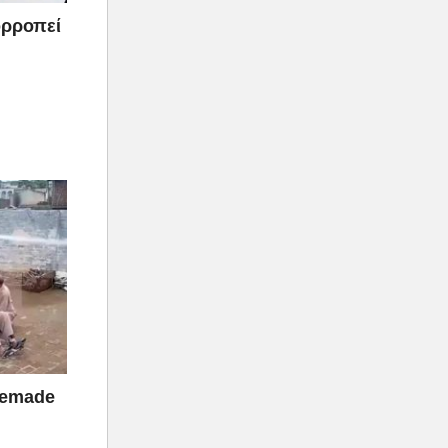
σορροπεί
memade