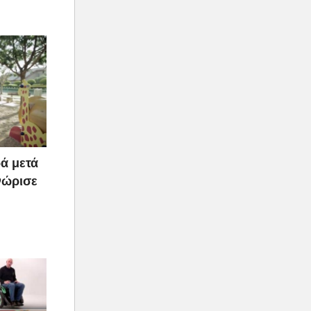
ά μετά
νώρισε