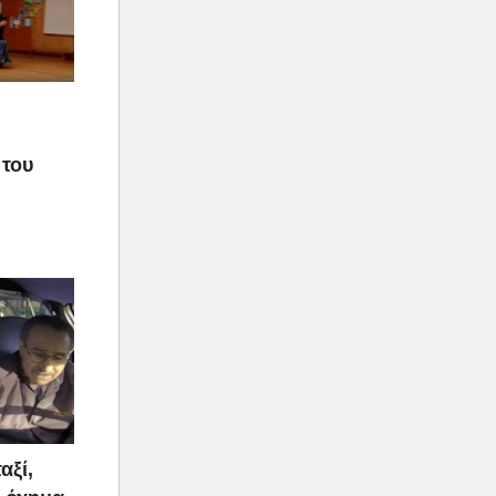
 του
αξί,