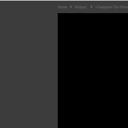
Home
Κόσμος
«Γκρέμισε» Την Πίστ