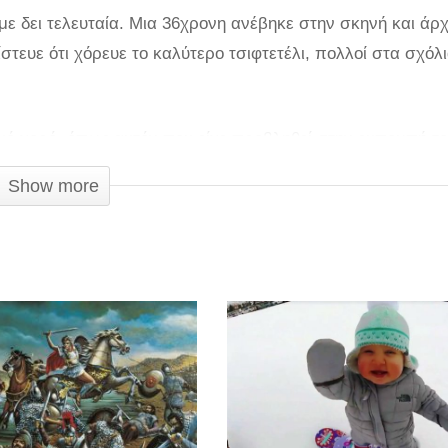
με δει τελευταία. Μια 36χρονη ανέβηκε στην σκηνή και άρχ
πίστευε ότι χόρευε το καλύτερο τσιφτετέλι, πολλοί στα σχόλ
κό χορό, όπως αυτόν που είχε προβληθεί στην εκπομπή τ
 2009, και μας άφησε με το στόμα ανοιχτό. Ο χορός της 
Show more
ουδα δεν έλειπε και ένα μικρό «ατύχημα», αφού διαγράφε
ολιάζουν επίσης οι χρήστες. Πάντως, έχουμε να πούμε ότ