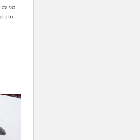
ισε να
ια στο
ου
36χρονης
ται
ι το