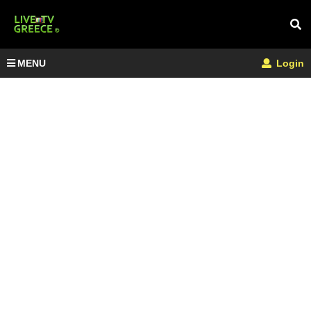
MENU
Login