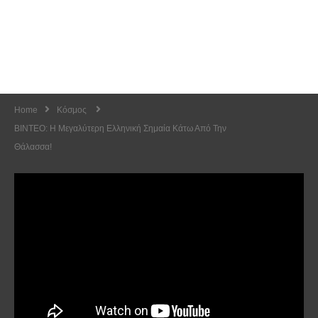
Home
Κόσμος
ΒΙΝΤΕΟ: Η Μεγαλύτερη Ελληνική Σημαία Κάτω Από Την
Θάλασσα!