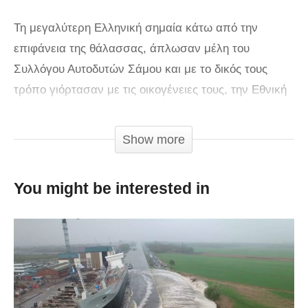
Τη μεγαλύτερη Ελληνική σημαία κάτω από την
επιφάνεια της θάλασσας, άπλωσαν μέλη του
Συλλόγου Αυτοδυτών Σάμου και με το δικός τους
τρόπο γιόρτασαν με τις οικογένειες τους, την Εθνική
Επέτειο της 28ης Οκτωβρίου. Υπό ιδανικές καιρικές
συνθήκες, στα καταγάλανα νερά του κολπίσκου της
Show more
Αγίας Παρασκευής της Σάμου, 19 δύτες άπλωσαν
υποβρυχίως την Ελληνική σημαία 70 τετραγωνικών
You might be interested in
μέτρων (7μ x 10μ), τη μεγαλύτερη γαλανόλευκη που
έχει απλωθεί ποτέ κάτω από την επιφάνεια της
θάλασσας.
Χρειάστηκε λεπτομερής σχεδιασμός, ομαδική
εργασία, καταμερισμός ρόλων, επαγγελματική