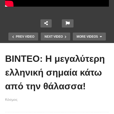
PREV VIDEO
NEXT VIDEO
MORE VIDEOS
ΒΙΝΤΕΟ: Η μεγαλύτερη
ελληνική σημαία κάτω
από την θάλασσα!
Οι 5 Γιατροί Κρύφτηκαν πίσω από
το Σεντόνι. Αυτό που ακολούθησε
Κόσμος
όταν έπεσε απλά ΔΕΝ περιγράφεται!