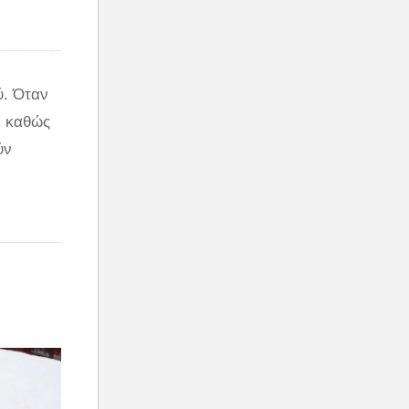
ύ. Όταν
ε καθώς
ύν
φή με την
ορφες
την
τυχώς
ες σε