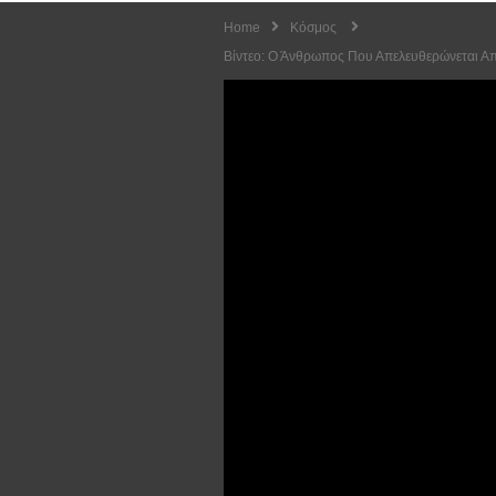
Home
Κόσμος
Βίντεο: Ο Άνθρωπος Που Απελευθερώνεται Από