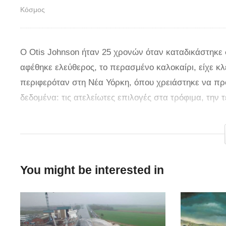
Κόσμος
Ο Otis Johnson ήταν 25 χρονών όταν καταδικάστηκε
αφέθηκε ελεύθερος, το περασμένο καλοκαίρι, είχε κλ
περιφερόταν στη Νέα Υόρκη, όπου χρειάστηκε να π
δεδομένα: τις ατελείωτες επιλογές στα τρόφιμα, την τ
Ο Otis φυλακίστηκε τη δεκαετία του ’70 για ένα έγκ
οικογένειά του το 1998. Στα 44 χρόνια του εγκλεισμο
αναμνήσεις από τους αγαπημένους του. Θυμάται τις δ
You might be interested in
«Μου λείπει πολύ η οικογένειά μου», λέει. Το περα
ταυτότητά του, 40 δολάρια και δύο εισιτήρια λεωφορ
βρήκε τη Fortune Society, μια μη κερδοσκοπική οργ