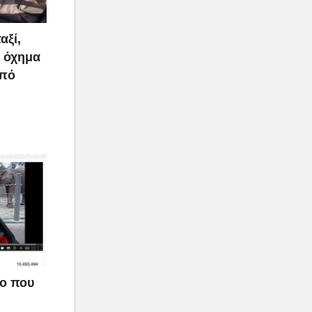
αξί,
ο όχημα
από
εο που