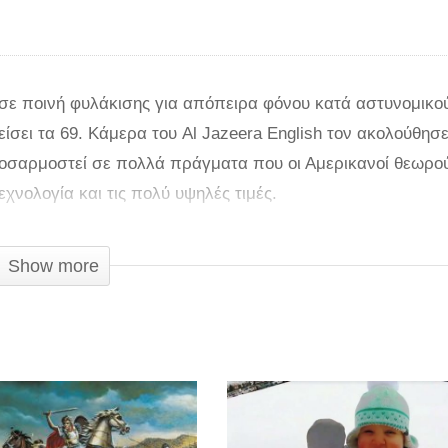
 σε ποινή φυλάκισης για απόπειρα φόνου κατά αστυνομικο
είσει τα 69. Κάμερα του Al Jazeera English τον ακολούθησ
ροσαρμοστεί σε πολλά πράγματα που οι Αμερικανοί θεωρο
εχνολογία και τις πολύ υψηλές τιμές.
λημα που ομολόγησε, όπως γράφει η Daily Mail. Έχασε επα
Show more
ύ του ο κόσμος έξω άλλαζε. Κοιτάζοντας πίσω, διατηρεί όμ
ίδυμες ανιψιές του- αγαπούσε πολύ τα παιδιά.
σμένο καλοκαίρι που αποφυλακίστηκε, η φυλακή του έδωσε 
είου. Ο ίδιος περιγράφει πως ήταν «βασικά μόνος» αλλά ευ
άνωση στο Χάρλεμ που προσφέρει στέγη και άλλες υπηρεσί