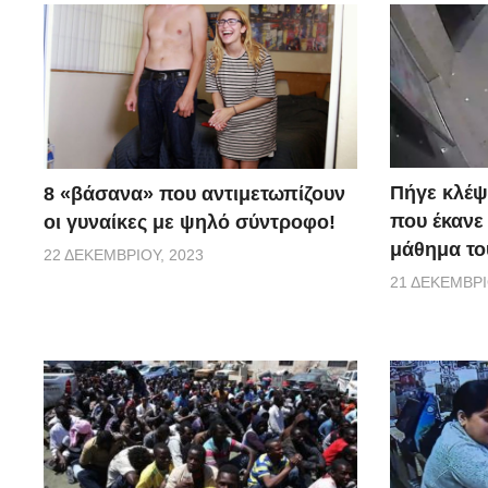
Πήγε κλέψ
8 «βάσανα» που αντιμετωπίζουν
που έκανε
οι γυναίκες με ψηλό σύντροφο!
μάθημα του
22 ΔΕΚΕΜΒΡΊΟΥ, 2023
21 ΔΕΚΕΜΒΡΊ