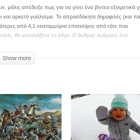
, μόλις απέδειξε πως για να γίνει ένα βίντεο εξαιρετικά 
ρι και αρκετό γυάλισμα. Το απροσδόκητα δημοφιλές (και π
σότερες από 4,1 εκατομμύρια επισκέψεις από τότε που
ι εσείς, θα καταλάβετε το λόγο. Ο άνδρας αγόρασε ένα
σότερο από όσο άξιζε με βάση την κατάστασή του. Ο Τζου
αγορά του και για αυτό χρησιμοποίησε όλα του τα όπλα. 
Show more
να ακονίσει και να επαναφέρει στην αρχική της κατάσταση 
αγματικά αξιοπρόσεκτο. Μπορείτε να διαπιστώσετε και οι ίδ