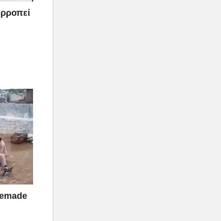
σορροπεί
memade