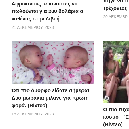
πήγε να τ
Αφρικανούς μετανάστες να
τρέχοντας 
πωλούνται για 200 δολάρια ο
20 ΔΕΚΕΜΒΡΊ
καθένας στην Λιβυή
21 ΔΕΚΕΜΒΡΊΟΥ, 2023
Ότι πιο όμορφο είδατε σήμερα!
Δύο μωράκια μιλάνε για πρώτη
φορά. (Βίντεο)
Ο πιο τυχ
18 ΔΕΚΕΜΒΡΊΟΥ, 2023
κόσμο – Έχ
(Βίντεο)