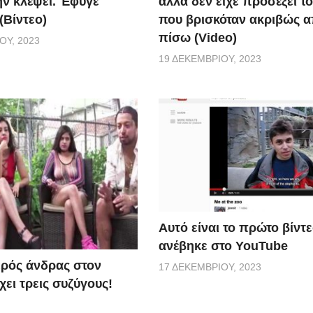
ην κλέψει. Έφυγε
αλλά δεν είχε προσέξει τ
(Βίντεο)
που βρισκόταν ακριβώς 
πίσω (Video)
ΟΥ, 2023
19 ΔΕΚΕΜΒΡΊΟΥ, 2023
Αυτό είναι το πρώτο βίντ
ανέβηκε στο YouTube
ερός άνδρας στον
17 ΔΕΚΕΜΒΡΊΟΥ, 2023
ει τρεις συζύγους!