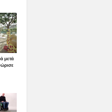
ά μετά
νώρισε