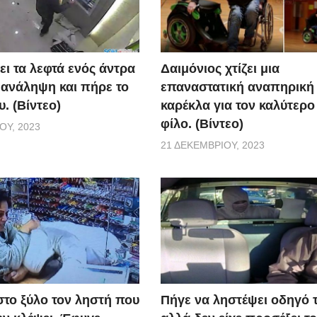
ει τα λεφτά ενός άντρα
Δαιμόνιος χτίζει μια
 ανάληψη και πήρε το
επαναστατική αναπηρική
. (Βίντεο)
καρέκλα για τον καλύτερο
φίλο. (Βίντεο)
ΟΥ, 2023
21 ΔΕΚΕΜΒΡΊΟΥ, 2023
το ξύλο τον ληστή που
Πήγε να ληστέψει οδηγό τ