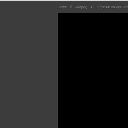
Home
Κόσμος
Βίντεο Με Άνδρα Που