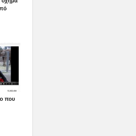
ο όχημα
από
εο που