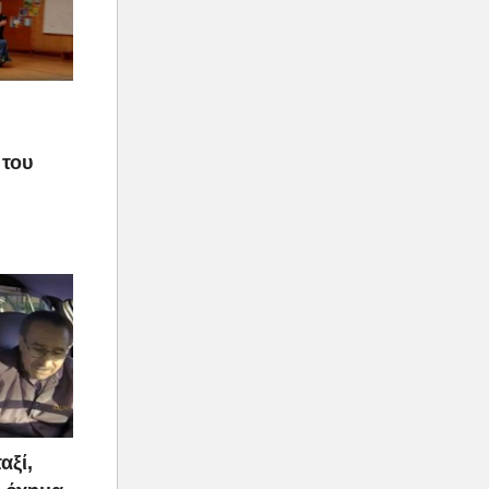
 του
αξί,