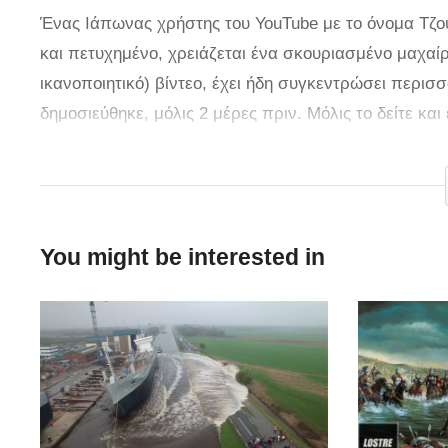
Ένας Ιάπωνας χρήστης του YouTube με το όνομα Τζουν
και πετυχημένο, χρειάζεται ένα σκουριασμένο μαχαί
ικανοποιητικό) βίντεο, έχει ήδη συγκεντρώσει περισ
δημοσιεύθηκε, μόλις 2 μέρες πριν. Μόλις το δείτε κα
παραδοσιακό μαχαίρι προς 3 δολάρια, αρκετά περισ
ήταν αποφασισμένος να αξιοποιήσει στο έπακρο την 
αρκετά εργαλεία και όρεξη, κατάφερε να καθαρίσει, 
λεπίδα του μαχαιριού. Το τελικό αποτέλεσμα είναι πρ
You might be interested in
μεγάλη αλλαγή, στο βίντεο.
via