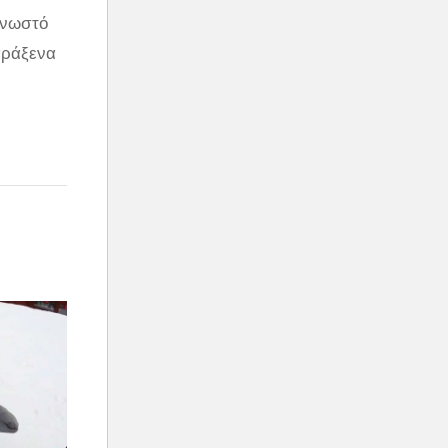
γνωστό
αράξενα
ν όμως
Με
τη
ιοι τη