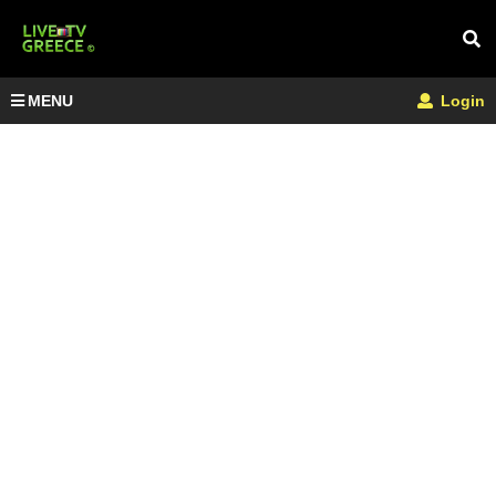
MENU
Login