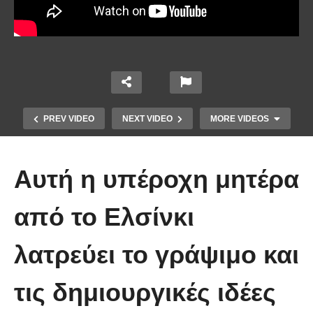
PREV VIDEO
NEXT VIDEO
MORE VIDEOS
Αυτή η υπέροχη μητέρα
από το Ελσίνκι
λατρεύει το γράψιμο και
Οι 5 Γιατροί Κρύφτηκαν πίσω από
το Σεντόνι. Αυτό που ακολούθησε
τις δημιουργικές ιδέες
όταν έπεσε απλά ΔΕΝ περιγράφεται!