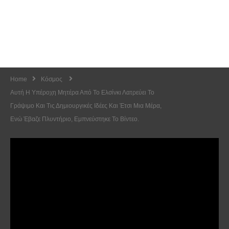
Home
Κόσμος
Αυτή Η Υπέροχη Μητέρα Από Το Ελσίνκι Λατρεύει Το
Γράψιμο Και Τις Δημιουργικές Ιδέες Και Έτσι Μια Μέρα,
Ενώ Έβαζε Πλυντήριο, Εμπνεύστηκε Το Βίντεο.