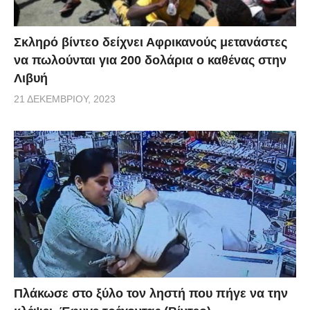
Σκληρό βίντεο δείχνει Αφρικανούς μετανάστες
να πωλούνται για 200 δολάρια ο καθένας στην
Λιβυή
21 ΔΕΚΕΜΒΡΊΟΥ, 2023
Πλάκωσε στο ξύλο τον ληστή που πήγε να την