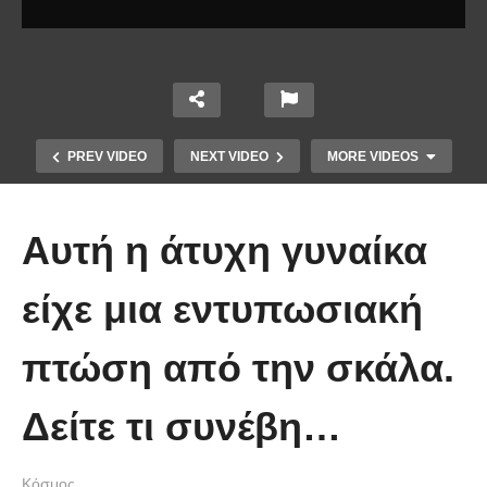
PREV VIDEO
NEXT VIDEO
MORE VIDEOS
Αυτή η άτυχη γυναίκα
είχε μια εντυπωσιακή
πτώση από την σκάλα.
Οι 5 Γιατροί Κρύφτηκαν πίσω από
το Σεντόνι. Αυτό που ακολούθησε
Δείτε τι συνέβη…
όταν έπεσε απλά ΔΕΝ περιγράφεται!
Κόσμος