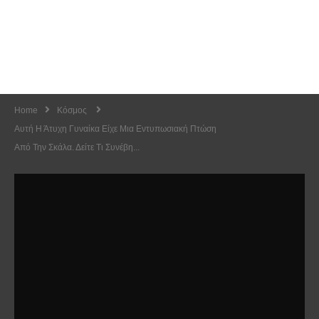
Home
Κόσμος
Αυτή Η Άτυχη Γυναίκα Είχε Μια Εντυπωσιακή Πτώση
Από Την Σκάλα. Δείτε Τι Συνέβη...