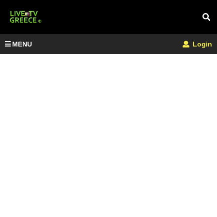
MENU
Login