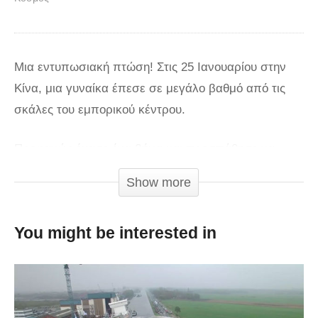
Μια εντυπωσιακή πτώση! Στις 25 Ιανουαρίου στην
Κίνα, μια γυναίκα έπεσε σε μεγάλο βαθμό από τις
σκάλες του εμπορικού κέντρου.
Προφανώς έχασε ένα βήμα και προσπάθησε να
καλύψει τη διαφορά με κάποιο τρόπο πριν καταλήξει
Show more
στο πάτωμα.
via
You might be interested in