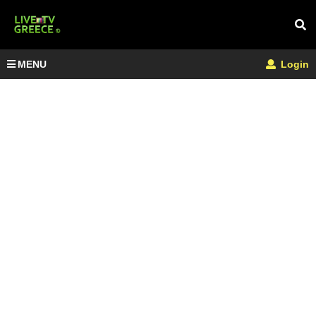
MENU
Login