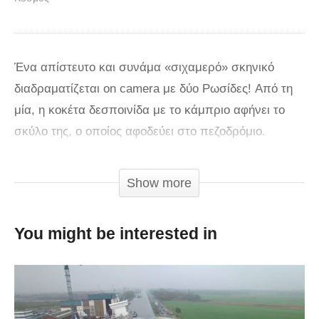
Ένα απίστευτο και συνάμα «σιχαμερό» σκηνικό
διαδραματίζεται on camera με δύο Ρωσίδες! Από τη
μία, η κοκέτα δεσποινίδα με το κάμπριο αφήνει το
σκύλο της, ο οποίος αφοδεύει στο πεζοδρόμιο.
Έξαλλη η άλλη, της λέει: Κοπέλα μου, μάζεψε τα
κόπρανα του σκύλου σου;;» Αντιδρά η άλλη μέσα
Show more
στο υπερπολυτελές αυτοκίνητο της και…Τη συνέχεια
θα τη δείτε στο βίντεο.
You might be interested in