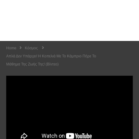
Home
Κόσμος
Απλά Δεν Υπάρχει! Η Κοπελιά Με Το Κάμπριο Πήρε Το
Μάθημα Της Ζωής Της! (Βίντεο)