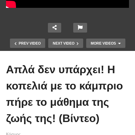
PREV VIDEO
NEXT VIDEO
MORE VIDEOS
Απλά δεν υπάρχει! Η
κοπελιά με το κάμπριο
πήρε το μάθημα της
Οι 5 Γιατροί Κρύφτηκαν πίσω από
το Σεντόνι. Αυτό που ακολούθησε
ζωής της! (Βίντεο)
όταν έπεσε απλά ΔΕΝ περιγράφεται!
Κόσμος