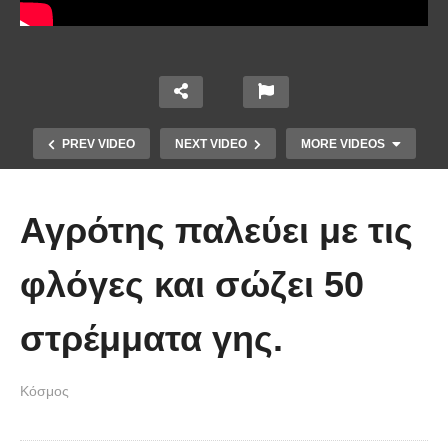
PREV VIDEO
NEXT VIDEO
MORE VIDEOS
Αγρότης παλεύει με τις
φλόγες και σώζει 50
στρέμματα γης.
Οι 5 Γιατροί Κρύφτηκαν πίσω από
το Σεντόνι. Αυτό που ακολούθησε
Κόσμος
όταν έπεσε απλά ΔΕΝ περιγράφεται!