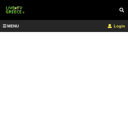
MENU
Login