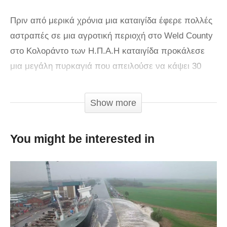
Πριν από μερικά χρόνια μια καταιγίδα έφερε πολλές
αστραπές σε μια αγροτική περιοχή στο Weld County
στο Κολοράντο των Η.Π.Α.Η καταιγίδα προκάλεσε
μια μεγάλη πυρκαγιά που απειλούσε να κάψει 30
στρέμματα γης σε μια έκταση 80 στρεμμάτων.
Γρήγορα και αποτελεσματικά, ο αγρότης Eric Howard
Show more
ανέλαβε δράση και έφτιαξε ένα σχέδιο για να
αποτρέψει την εξάπλωση της πυρκαγιάς, που θα
You might be interested in
κατέστρεφε ό,τι είχαν φτιάξει μέχρι εκείνη την ώρα.
Στο βίντεο που ακολουθεί θα δείτε τον αγρότη να
χρησιμοποιεί το τρακτέρ του και κάποιους δίσκους
για να εμποδίσει την εξάπλωση της πυρκαγιάς,
διακινδυνεύοντας την ίδια του την ζωή.