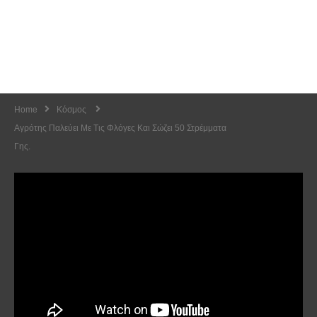
Home
Κόσμος
Αγρότης Παλεύει Με Τις Φλόγες Και Σώζει 50 Στρέμματα
Γης.