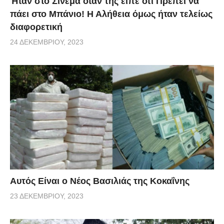
Ήταν στο Σινεμά όταν της είπε ότι Πρέπει να
πάει στο Μπάνιο! Η Αλήθεια όμως ήταν τελείως
διαφορετική
24 ΔΕΚΕΜΒΡΊΟΥ, 2023
Αυτός Είναι ο Νέος Βασιλιάς της Κοκαΐνης
23 ΔΕΚΕΜΒΡΊΟΥ, 2023