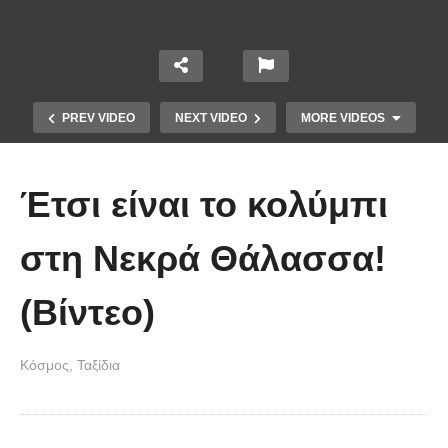
PREV VIDEO
NEXT VIDEO
MORE VIDEOS
Έτσι είναι το κολύμπι
στη Νεκρά Θάλασσα!
(Βίντεο)
Οι 5 Γιατροί Κρύφτηκαν πίσω από
το Σεντόνι. Αυτό που ακολούθησε
Κόσμος
Ταξίδια
όταν έπεσε απλά ΔΕΝ περιγράφεται!