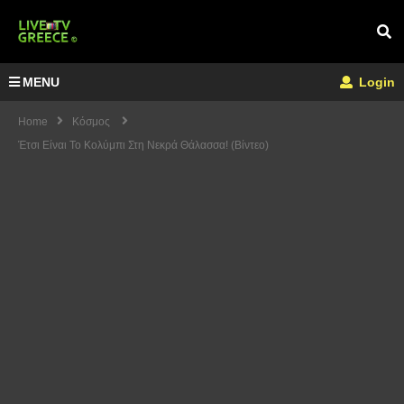
MENU
Login
Home
Κόσμος
Έτσι Είναι Το Κολύμπι Στη Νεκρά Θάλασσα! (Βίντεο)