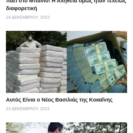
πάει στο Μπάνιο! Η Αλήθεια όμως ήταν τελείως
διαφορετική
24 ΔΕΚΕΜΒΡΊΟΥ, 2023
Αυτός Είναι ο Νέος Βασιλιάς της Κοκαΐνης
23 ΔΕΚΕΜΒΡΊΟΥ, 2023