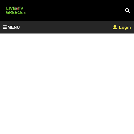
MENU
Login