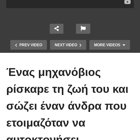
PREV VIDEO
NEXT VIDEO
MORE VIDEOS
Ένας μηχανόβιoς
ρίσκαpε τη ζωή του και
σώζει έναν άνδρα που
Οι 5 Γιατροί Κρύφτηκαν πίσω από
το Σεντόνι. Αυτό που ακολούθησε
ετοιμαζόταν να
όταν έπεσε απλά ΔΕΝ περιγράφεται!
αυτoκτoνήσει