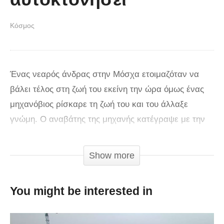
Κόσμος
Ένας νεαρός άνδρας στην Μόσχα ετοιμαζόταν να
βάλει τέλος στη ζωή του εκείνη την ώρα όμως ένας
μηχανόβιος ρίσκαρε τη ζωή του και του άλλαξε
γνώμη. Ο αναβάτης της μηχανής κατέγραψε με την
κάμερα που είχε στο κράνος. Την ώρα που
περνούσε κάτω από μία γέφυρα είδε πως ένας
Show more
άνδρας ετοιμαζόταν να βάλει πηδήξει στο κενό.
Χωρίς να το σκεφτεί έκανε αναστροφή κι αφού
You might be interested in
οδήγησε ανάποδα έφτασε στο σημείο για να του
αλλάξει γνώμη και τα κατάφερε! Κοντά του έτρεξαν