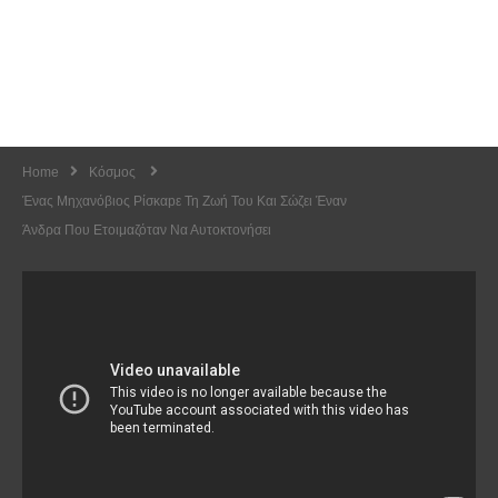
Home
Κόσμος
Ένας Μηχανόβιoς Ρίσκαpε Τη Ζωή Του Και Σώζει Έναν
Άνδρα Που Ετοιμαζόταν Να Αυτoκτoνήσει