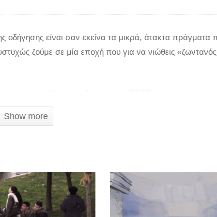
της οδήγησης είναι σαν εκείνα τα μικρά, άτακτα πράγματα 
Δυστυχώς ζούμε σε μία εποχή που για να νιώθεις «ζωντανό
τες σας στο multitasking, δεν πρέπει ΠΟΤΕ να χρησιμοποιείτ
 παλαιότερα άρθρα όπως αυτό εδώ, λίγα δευτερόλεπτα αρκ
Show more