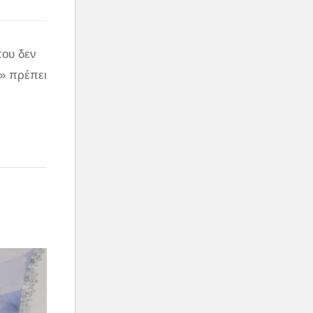
που δεν
ς» πρέπει
ε το
ούν για