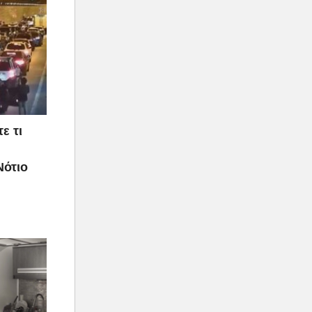
ε τι
Νότιο