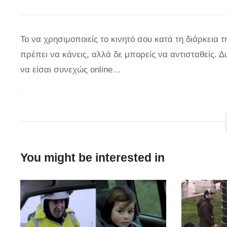
Το να χρησιμοποιείς το κινητό σου κατά τη διάρκεια 
πρέπει να κάνεις, αλλά δε μπορείς να αντισταθείς. 
να είσαι συνεχώς online…
Στην τελική όσο σίγουροι κι αν είστε για τις ικανότη
κινητό όταν οδηγείτε. Όπως έχουμε αναφέρει και σε
το μοιραίο.
ΔΙΑΔΩΣΤΕ ΤΟ!
via
You might be interested in