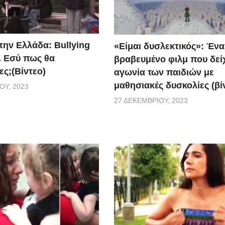
την Ελλάδα: Bullying
«Είμαι δυσλεκτικός»: Ένα
. Εσύ πως θα
βραβευμένο φιλμ που δείχ
ες;(Βίντεο)
αγωνία των παιδιών με
μαθησιακές δυσκολίες (βί
ΟΥ, 2023
27 ΔΕΚΕΜΒΡΊΟΥ, 2023