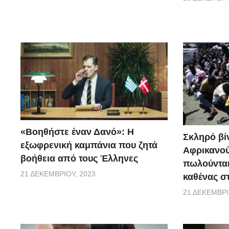
«Βοηθήστε έναν Δανό»: H
Σκληρό βίν
εξωφρενική καμπάνια που ζητά
Αφρικανού
βοήθεια από τους Έλληνες
πωλούνται
21 ΔΕΚΕΜΒΡΊΟΥ, 2023
καθένας σ
21 ΔΕΚΕΜΒΡΊ