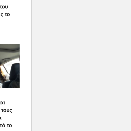
που
ς το
αι
 τους
α
τό το