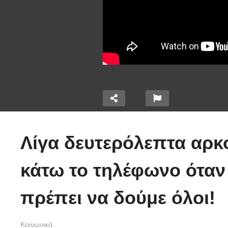
Ο
Λίγα δευτερόλεπτα αρκο
Ένα ζευγάρι τον
κ
τεο
πρώτο χρόνο VS το
π
κάτω το τηλέφωνο όταν
το δουν
ίδιο ζευγάρι 5 χρόνια
τ
γοί
μετά! (Βίντεο)
λ
πρέπει να δούμε όλοι!
Κοινωνικά