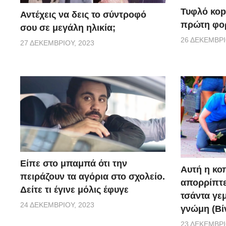
Τυφλό κοpι
Αντέχεις να δεις το σύντροφό
πρώτη φορ
σου σε μεγάλη ηλικία;
26 ΔΕΚΕΜΒΡΊ
27 ΔΕΚΕΜΒΡΊΟΥ, 2023
Είπε στο μπαμπά ότι την
Αυτή η κο
πειράζουν τα αγόρια στο σχολείο.
απορρίπτει
Δείτε τι έγινε μόλις έφυγε
τσάντα γεμ
24 ΔΕΚΕΜΒΡΊΟΥ, 2023
γνώμη (Βί
23 ΔΕΚΕΜΒΡΊ