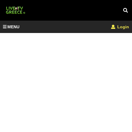
MENU
Login