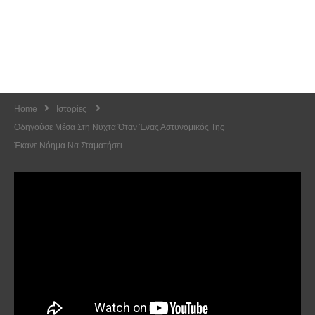
Home
Ιστορίες
Οδηγούσε Μέσα Στη Νύχτα Όταν Ένας Αστυνομικός Της
Έκανε Νόημα Να Σταματήσει.