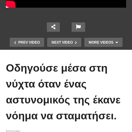
PREV VIDEO
NEXT VIDEO
MORE VIDEOS
Οδηγούσε μέσα στη
νύχτα όταν ένας
Δείτε πως ένας μπάρμαν βρήκε
αστυνομικός της έκανε
τρόπο να κλέβει το ΑΤΜ μιας
τράπεζας και έκανε ζωή
νόημα να σταματήσει.
πάμπλουτου
Ιστορίες