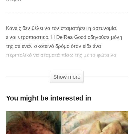
Κανείς δεν θέλει να τον σταματήσει η αστυνομία,
είναι ντροπιαστικό. Η DelRea Good οδηγούσε μόνη
της σε έναν σκοτεινό δρόμο όταν είδε ένα
περιπολικό να σταματά πίσω της με τα φώτα να
αναβοσβήνουν. Φυσικά, η Good αγχώθηκε που την
σταμάτησαν σε έναν έρημο δρόμο, κι έτσι έκοψε
Show more
ταχύτητα και προετοιμάστηκε – ενώ οδηγούσε. Μόλις
έφτασε σε ένα καλοφωτισμένο πάρκινγκ,
You might be interested in
σταμάτησε.
Ο αστυνομικός William Marshall δεν ήταν
ευχαριστημένος και της πέρασε χειροπέδες! Την