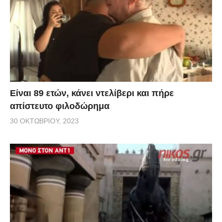
Είναι 89 ετών, κάνει ντελίβερι και πήρε
απίστευτο φιλοδώρημα
30 ΟΚΤΩΒΡΊΟΥ, 2023