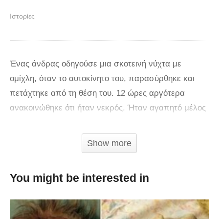
Ιστορίες
Ένας άνδρας οδηγούσε μια σκοτεινή νύχτα με
ομίχλη, όταν το αυτοκίνητο του, παρασύρθηκε και
πετάχτηκε από τη θέση του. 12 ώρες αργότερα
ανακοινώθηκε ότι ήταν νεκρός. Ήταν αγαπητό μέλος
της κοινότητας του, πολύ καλός αθλητής, ο ήρωας της
μικρής του αδερφής και η αδυναμία της μητέρας του.
Show more
Δε θα είναι ποτέ εύκολο για την μητέρα του, Julie, και
την αδερφή του, Whitney, να πουν αντίο. Θα
You might be interested in
περάσουν μια ολόκληρη ζωή με αυτή τη γλυκόπικρη
ανάμνηση. Αλλά ίσως ένα παράξενο γεγονός να
προσέφερε λίγη ανακούφιση στην οικογένεια. Ο