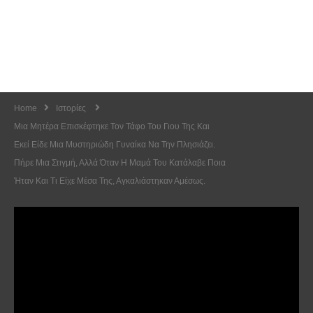
Home
Ιστορίες
Μια Μητέρα Επισκέφτηκε Τον Τάφο Του Γιου Της Και
Εκεί Είδε Μια Μυστηριώδη Γυναίκα Να Την Πλησιάζει.
Πήρε Μια Στιγμή, Αλλά Όταν Η Μαμά Του Κατάλαβε Ποια
Ήταν Και Τι Είχε Μέσα Της, Αγκαλιάστηκαν Αμέσως.