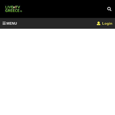
MENU
Login