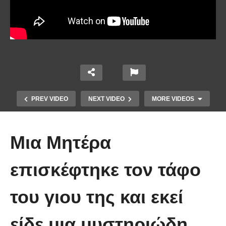
PREV VIDEO
NEXT VIDEO
MORE VIDEOS
Μια Μητέρα
επισκέφτηκε τον τάφο
Δείτε πως ένας μπάρμαν βρήκε
του γιου της και εκεί
τρόπο να κλέβει το ΑΤΜ μιας
τράπεζας και έκανε ζωή
είδε μια μυστηριώδη