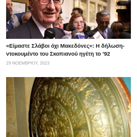
όταν η Julie πήγε ξανά στον τάφο, παρατήρησε κάτι
γραμμένο στον σταυρό. «Ο ήρωας μου. Σ’ ευχαριστώ
για αυτό το δώρο της ζωής. Laura», έλεγε το μήνυμα.
Τόσο απλό, τόσο συγκινητικό και ο καλύτερος τρόπος
που θα μπορούσε κανείς να θυμάται τον Tyson: σαν
«Είμαστε Σλάβοι όχι Μακεδόνες»: Η δήλωση-
ήρωα.
ντοκουμέντο του Σκοπιανού ηγέτη το ’92
29 ΝΟΕΜΒΡΊΟΥ, 2023