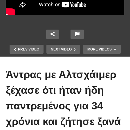
PREV VIDEO
NEXT VIDEO
MORE VIDEOS
Άντρας με Αλτσχάιμερ
ξέχασε ότι ήταν ήδη
Δείτε πως ένας μπάρμαν βρήκε
παντρεμένος για 34
τρόπο να κλέβει το ΑΤΜ μιας
τράπεζας και έκανε ζωή
χρόνια και ζήτησε ξανά
πάμπλουτου