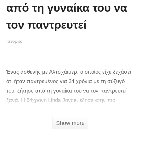
από τη γυναίκα του να
τον παντρευτεί
Ιστορίες
Ένας ασθενής με Αλτσχάιμερ, ο οποίος είχε ξεχάσει
ότι ήταν παντρεμένος για 34 χρόνια με τη σύζυγό
του, ζήτησε από τη γυναίκα του να τον παντρευτεί
ξανά. Η 64χρονη Linda Joyce, έζησε «την πιο
ευτυχισμένη μέρα» της ζωής της το Σάββατο, όταν
αντάλλαξε ξανά όρκους αιώνιας αγάπης με τον
Show more
σύζυγό της, τον 68χρονο Michael Joyce. Όταν ο
Michael της έκανε την πρόταση, η Linda ζήτησε