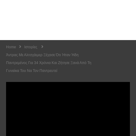
Home
Ιστορίες
Άντρας Με Αλτσχάιμερ Ξέχασε Ότι Ήταν Ήδη
Παντρεμένος Για 34 Χρόνια Και Ζήτησε Ξανά Από Τη
Γυναίκα Του Να Τον Παντρευτεί