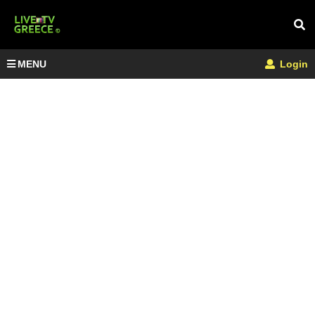
MENU
Login