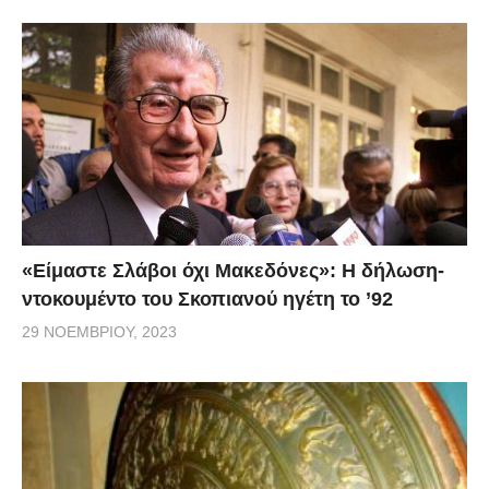
Η Linda είπε ότι την πλησίασε στο σαλόνι του σπιτιού
τους το βράδυ της Κυριακής ενώ ήταν «ιδιαίτερα
ανήσυχος». Προσέθεσε: “Έπιασα τα χέρια του και
τον ρώτησα τι είχε. Κι εκείνος με κοίταξε στα μάτια
και μου είπε: «Θα με παντρευτείς;»” Ξαφνιάστηκα,
αλλά κράτησα την ψυχραιμία μου και είπα: “Αγάπη
μου, ναι, θα ήθελα πολύ να σε παντρευτώ.” Αλλά η
Linda είπε ότι η μεγαλύτερη έκπληξή της ήταν όταν ο
«Είμαστε Σλάβοι όχι Μακεδόνες»: Η δήλωση-
άντρας της θυμήθηκε το πρωί τη συμφωνία τους να
ντοκουμέντο του Σκοπιανού ηγέτη το ’92
παντρευτούν. Η Linda σκέφτηκε ότι θα ήταν μια καλή
29 ΝΟΕΜΒΡΊΟΥ, 2023
ευκαιρία για το ζευγάρι να ανανεώσει τους όρκους
του γάμου του και άρχισε βιαστικά να σχεδιάζει μια
νέα τελετή. Η Linda έστειλε μία έκκληση στην
ιστοσελίδα της κοινότητά της, στις υπηρεσίες γάμου,
και «εξεπλάγη» από την απάντηση που έλαβε. Ένας