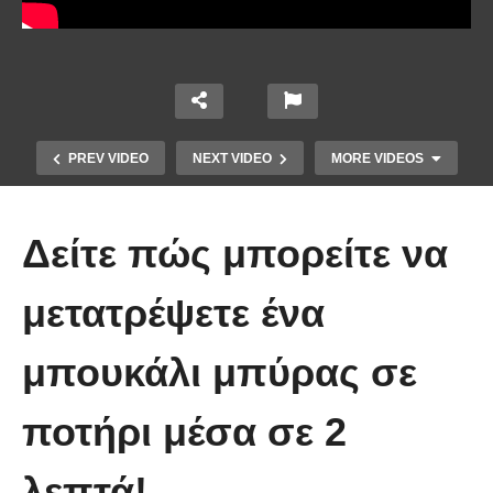
PREV VIDEO
NEXT VIDEO
MORE VIDEOS
Δείτε πώς μπορείτε να
μετατρέψετε ένα
μπουκάλι μπύρας σε
Χειροποίητα Κοσμήματα από
λιωμένα πλαστικά μπουκάλια με
ποτήρι μέσα σε 2
σίδερο σιδερώματος!
λεπτά!