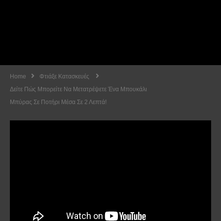
Home
Φτιάξε Κατασκευές
Δείτε Πώς Μπορείτε Να Μετατρέψετε Ένα Μπουκάλι
Μπύρας Σε Ποτήρι Μέσα Σε 2 Λεπτά!