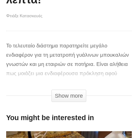
Φτιάξε Κατασκευές
Το τελευταίο διάστημα παρατηρείτε μεγάλο
ενδιαφέρον για τη μετατροπή γυάλινων μπουκαλιών
γνωστών και μη εταιριών σε ποτήρια. Είναι αλήθεια
πως μοιάζει μια ενδιαφέρουσα πρόκληση αφού
μπορείτε να το κάνετε σπίτι σας και να
εντυπωσιάσετε τους καλεσμένους σας. Δεν
Show more
χρειάζεστε ειδικό εξοπλισμό για αυτό καθώς
πρόκειται απλά για την έξυπνη χρήση μιας από τις
You might be interested in
πιο σημαντικές ιδιότητες του γυαλιού. Είναι γνωστό
πως το εσωτερικό και το εξωτερικό μέρος του