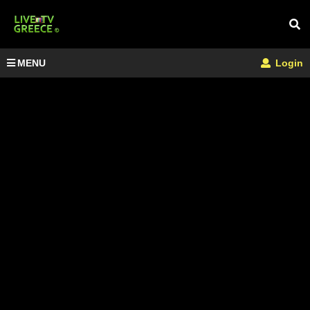
MENU
Login