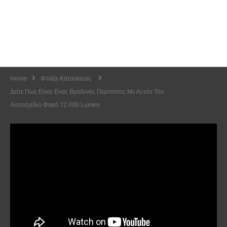
Home
Φτιάξε Κατασκευές
Δείτε Πως Είναι Ένας Βραδινός Περίπατος Με Αυτόν Τον
Αυτοσχέδιο Φακό 72.000 Lumen