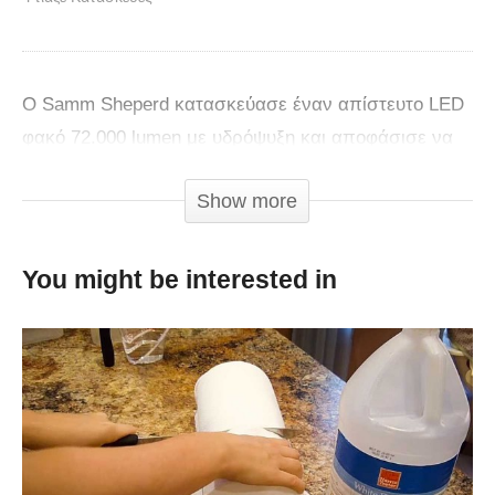
Ο Samm Sheperd κατασκεύασε έναν απίστευτο LED
φακό 72.000 lumen με υδρόψυξη και αποφάσισε να
τον δοκιμάσει σε έναν βραδινό περίπατο.
Show more
You might be interested in