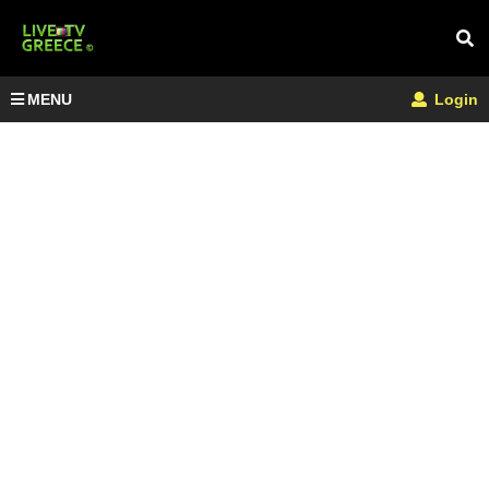
MENU
Login