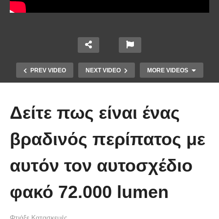
PREV VIDEO
NEXT VIDEO
MORE VIDEOS
Δείτε πως είναι ένας
βραδινός περίπατος με
αυτόν τον αυτοσχέδιο
Χειροποίητα Κοσμήματα από
λιωμένα πλαστικά μπουκάλια με
φακό 72.000 lumen
σίδερο σιδερώματος!
Φτιάξε Κατασκευές