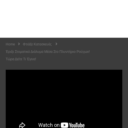
Home
Φτιάξε Κατασκευές
Έριξε Στοματικό Διάλυμα Μέσα Στο Πλυντήριο Ρούχων!
Τώρα Δείτε Τι Έγινε!