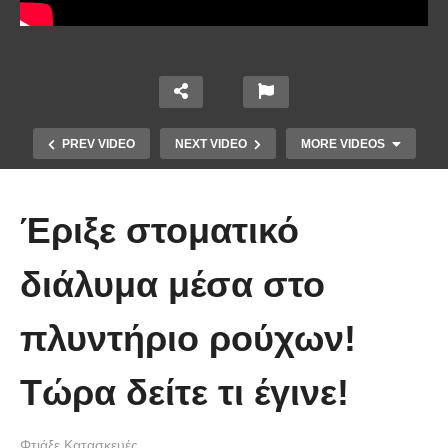
PREV VIDEO
NEXT VIDEO
MORE VIDEOS
Έριξε στοματικό
διάλυμα μέσα στο
πλυντήριο ρούχων!
Χειροποίητα Κοσμήματα από
λιωμένα πλαστικά μπουκάλια με
Τώρα δείτε τι έγινε!
σίδερο σιδερώματος!
Φτιάξε Κατασκευές