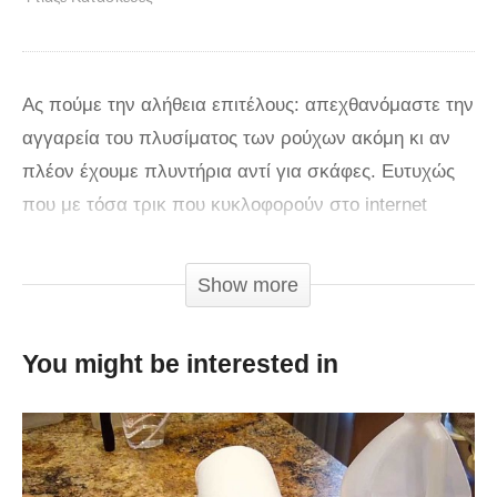
Ας πούμε την αλήθεια επιτέλους: απεχθανόμαστε την
αγγαρεία του πλυσίματος των ρούχων ακόμη κι αν
πλέον έχουμε πλυντήρια αντί για σκάφες. Ευτυχώς
που με τόσα τρικ που κυκλοφορούν στο internet
κάπως μετριάζεται αυτό το μαρτύριο. Γνωρίζατε ότι
μπορείτε να απομακρύνετε τις δυσάρεστες οσμές
Show more
από την τσάντα του γυμναστηρίου σας ή τα αθλητικά
σας παπούτσια; Απλά τοποθετείστε μισό φλιτζάνι
You might be interested in
στοματικό διάλυμα στον άδειο κάδο του πλυντηρίου
σας, αφήστε το να κάνει μια πλύση και τέλος οι
δυσάρεστες οσμές! Επίσης, για να αποφύγετε το
ξεθώριασμα των τζιν σας, προσθέστε αλάτι κατά την