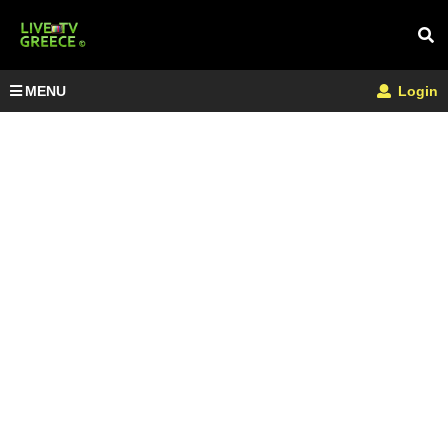
MENU
Login