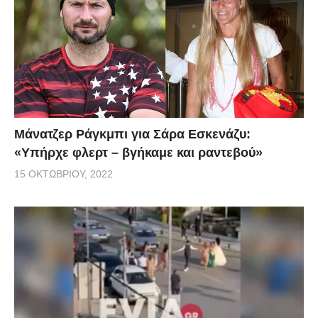
Μάνατζερ Ράγκμπι για Σάρα Εσκενάζυ:
«Υπήρχε φλερτ – βγήκαμε και ραντεβού»
15 ΟΚΤΩΒΡΊΟΥ, 2022