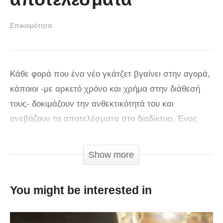
Επικαιρότητα
Κάθε φορά που ένα νέο γκάτζετ βγαίνει στην αγορά,
κάποιοι -με αρκετό χρόνο και χρήμα στην διάθεσή
τους- δοκιμάζουν την ανθεκτικότητά του και
ανεβάζουν τα αποτελέσματα στο διαδίκτυο. Ένας
από αυτούς είναι ο YouTuber JerryRigEverything που
πέρασε το νέο iPhone 7 από., κινεζικά βασανιστήρια.
Show more
Ο άνδρας προσπάθησε να το γδάρει, να το λυγίσει
και να το κάψει, με διαφορετικά αποτελέσματα. Αυτό
You might be interested in
που διαπίστωσε ο YouTuber είναι ότι, παρόλο που η
οθόνη και η κάμερα είναι ανθεκτικές στην επαφή με