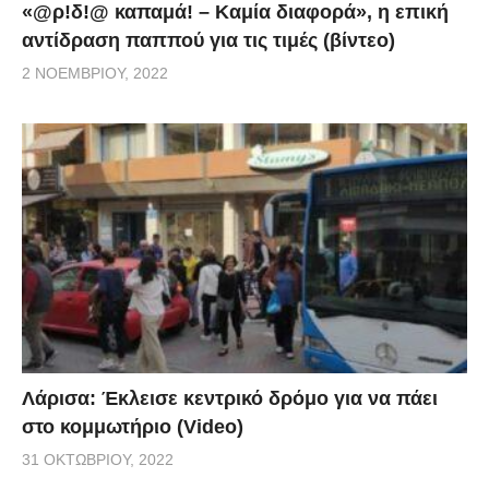
«@ρ!δ!@ καπαμά! – Καμία διαφορά», η επική
αντίδραση παππού για τις τιμές (βίντεο)
2 ΝΟΕΜΒΡΊΟΥ, 2022
Λάρισα: Έκλεισε κεντρικό δρόμο για να πάει
στο κομμωτήριο (Video)
31 ΟΚΤΩΒΡΊΟΥ, 2022