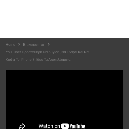
Home
Επικαιρότητα
YouTuber Προσπάθησε Να Λυγίσει, Να Γδάρει Και Να
Κάψει Το IPhone 7. Ιδού Τα Αποτελέσματα