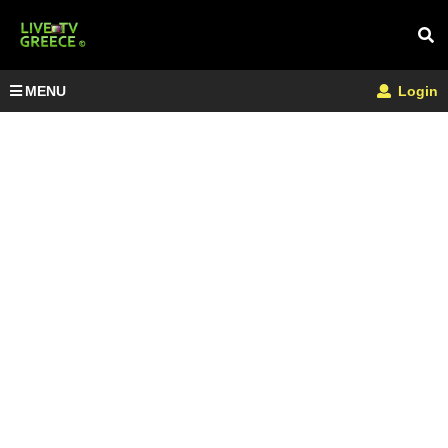
MENU
Login