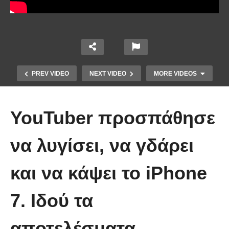
PREV VIDEO
NEXT VIDEO
MORE VIDEOS
YouTuber προσπάθησε
να λυγίσει, να γδάρει
Το Βίντεο που έγινε viral από την
και να κάψει το iPhone
πρώτη στιγμή και συγκίνησε το
Youtube: Αϊ Βασίλης μιλά στη
7. Ιδού τα
νοηματική με ένα μικρό κορίτσι
αποτελέσματα