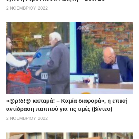
2 ΝΟΕΜΒΡΊΟΥ, 2022
«@ρ!δ!@ καπαμά! – Καμία διαφορά», η επική
αντίδραση παππού για τις τιμές (βίντεο)
2 ΝΟΕΜΒΡΊΟΥ, 2022