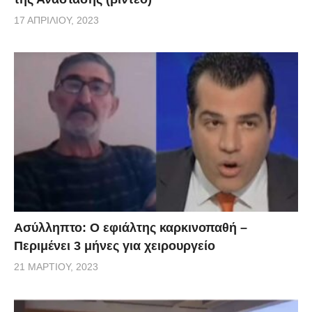
δεν εντόπισαν εγκαίρως τον καπνό, ενώ τελικά το
17 ΑΠΡΙΛΊΟΥ, 2023
Συντονιστικό Κέντρο της Πυροσβεστικής
ειδοποιήθηκε από εθελοντικό πυροφυλάκιο στη
Ραφήνα. Παράλληλα, επίσημα στοιχεία αναφορικά
με την κινητοποίηση των δυνάμεων προκύπτει ότι οι
πρώτες υδροφόρες που έσπευσαν στο μέτωπο ήταν
εθελοντικών ομάδων και έφθασαν στο σημείο στις
5.15 μ.μ., 35 λεπτά μετά την εκδήλωση της φωτιάς.
Ασύλληπτο: Ο εφιάλτης καρκινοπαθή –
Περιμένει 3 μήνες για χειρουργείο
21 ΜΑΡΤΊΟΥ, 2023