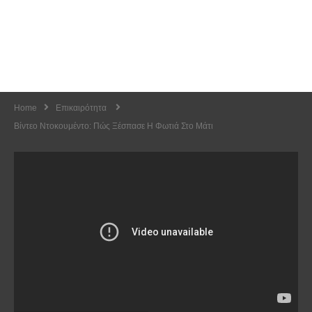
Home
Επικαιρότητα
Βίντεο Ντοκουμέντο: Πώς Ξέσπασε Η Φωτιά Στο Μάτι