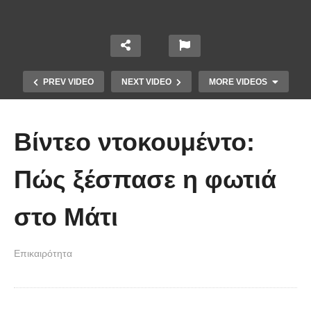
PREV VIDEO
NEXT VIDEO
MORE VIDEOS
Βίντεο ντοκουμέντο:
Πώς ξέσπασε η φωτιά
Το Βίντεο που έγινε viral από την
στο Μάτι
πρώτη στιγμή και συγκίνησε το
Youtube: Αϊ Βασίλης μιλά στη
Επικαιρότητα
νοηματική με ένα μικρό κορίτσι