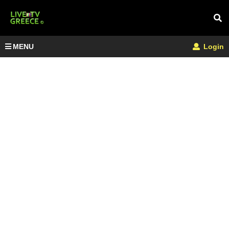
MENU
Login