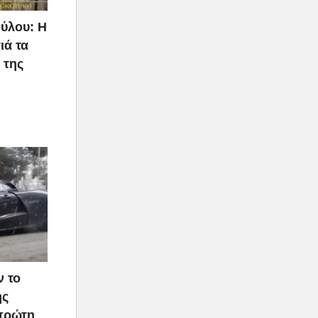
ύλου: Η
ιά τα
 της
ν το
ής
 πρώτη