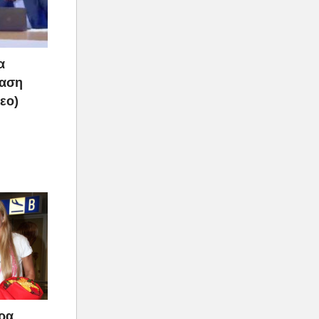
α
ραση
τεο)
άρα