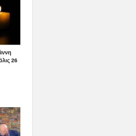
ιάννη
όλις 26