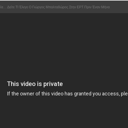
εία… Δείτε ΤΙ Έλεγε Ο Γιώργος Μπαλταδώρος Στην ΕΡΤ Πριν Έναν Μήνα