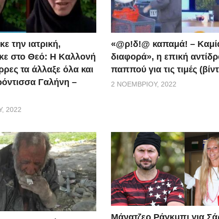
ε την ιατρική,
«@ρ!δ!@ καπαμά! – Καμί
ε στο Θεό: Η Καλλονή
διαφορά», η επική αντίδ
ρρες τα άλλαξε όλα και
παππού για τις τιμές (βίν
ερόντισσα Γαλήνη –
2 ΝΟΕΜΒΡΊΟΥ, 2022
, 2022
Μάνατζερ Ράγκμπι για Σ