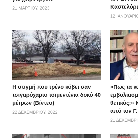
Καστελόρι
21 ΜΑΡΤΊΟΥ, 2023
12 ΙΑΝΟΥΑΡΊΟ
H στιγμή που τρένο κόβει σαν
«Πως τα κ
τσιγαρόχαρτο τσιμεντένια δοκό 40
εμβoλιασμέ
μέτρων (Βίντεο)
θετικός;»
από τον Γ
22 ΔΕΚΕΜΒΡΊΟΥ, 2022
21 ΔΕΚΕΜΒΡΊ