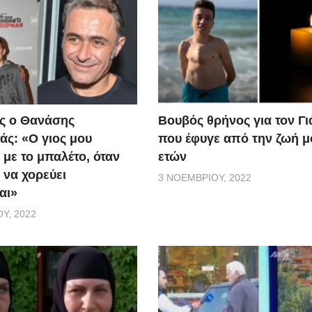
ς ο Θανάσης
Βουβός θρήνος για τον Γ
ς: «Ο γιος μου
που έφυγε από την ζωή μ
 με το μπαλέτο, όταν
ετών
 να χορεύει
3 ΝΟΕΜΒΡΊΟΥ, 2022
αι»
Υ, 2022