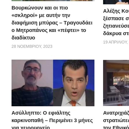
Βουρκώνουν και οι πιο
Αλέξης Κού
«σκληροί» με αυτήν την
ξέσπασε σ
διαφήμιση μπύρας – Τραγουδάει
ζητιανεύσε
ο Μητροπάνος και «πέφτει» το
δάκρυα στ
διαδίκτυο
19 ΑΠΡΙΛΊΟΥ,
28 ΝΟΕΜΒΡΊΟΥ, 2023
Ασύλληπτο: Ο εφιάλτης
Ανατριχιάζ
καρκινοπαθή – Περιμένει 3 μήνες
στρατιώτε
για χειρουργείο
τον Εθνικ