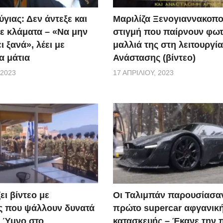
γιας: Δεν άντεξε και
Μαριλίζα Ξενογιαννακοπο
ε κλάματα – «Να μην
στιγμή που παίρνουν φωτ
ι ξανά», λέει με
μαλλιά της στη λειτουργία
α μάτια
Ανάστασης (βίντεο)
 2023
17 ΑΠΡΙΛΊΟΥ, 2023
ει βίντεο με
Οι Ταλιμπάν παρουσίασα
ς που ψάλλουν δυνατά
πρώτο supercar αφγανικ
ό Ύμνο στο
κατασκευής – Έκανε την