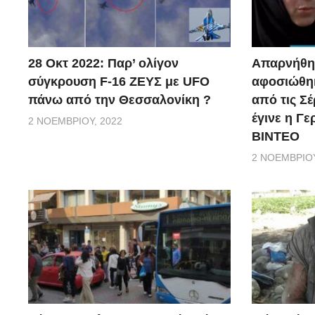
28 Οκτ 2022: Παρ’ ολίγον
Απαρνήθηκ
σύγκρουση F-16 ΖΕΥΣ με UFO
αφοσιώθηκ
πάνω από την Θεσσαλονίκη ?
από τις Σέ
έγινε η Γ
2 ΝΟΕΜΒΡΊΟΥ, 2022
ΒΙΝΤΕΟ
2 ΝΟΕΜΒΡΊΟΥ