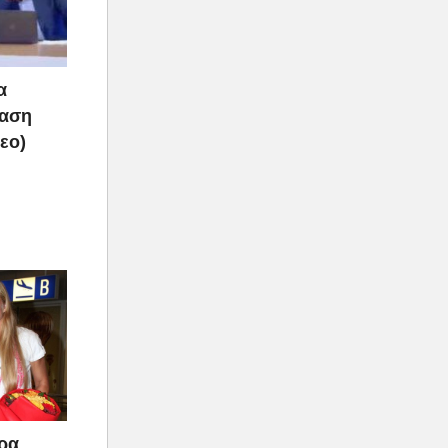
α
ραση
τεο)
άρα