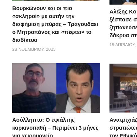
Βουρκώνουν και οι πιο
Moυσική: Νικολούδης Μιχάλης ]
Αλέξης Κού
«σκληροί» με αυτήν την
Στίχοι: [Πάρης Μήτσος]
ξέσπασε σ
διαφήμιση μπύρας – Τραγουδάει
ζητιανεύσε
ο Μητροπάνος και «πέφτει» το
δάκρυα στ
Σαν το σύννεφο φεύγω πετάω
διαδίκτυο
έχω φίλο τον Ήλιο Θεό
19 ΑΠΡΙΛΊΟΥ,
28 ΝΟΕΜΒΡΊΟΥ, 2023
με του αγέρα το νέκταρ μεθάω
αγκαλιάζω και γη κι ουρανό.
Και χωρίς τα φτερά δεν φοβάμαι
το γαλάζιο ζεστή αγκαλιά
στα ψηλά τα βουνά να κοιμάμαι
στο Αιγαίο να δίνω φιλιά.
Ασύλληπτο: Ο εφιάλτης
Ανατριχιάζ
Λευτεριά στους ανέμους ζητάω
καρκινοπαθή – Περιμένει 3 μήνες
στρατιώτε
έχω πάψει να είμαι θνητός
για χειρουργείο
τον Εθνικ