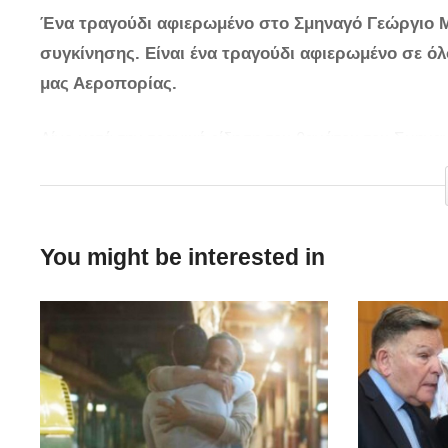
Ένα τραγούδι αφιερωμένο στο Σμηναγό Γεώργιο Μπ
συγκίνησης. Είναι ένα τραγούδι αφιερωμένο σε όλ
μας Αεροπορίας.
Λίγο μετά την τραγική είδηση του θανάτου του Σμη
μήνυματα οδύνης στα Μέσα Κοινωνικής Δικτύωσης π
έκανε ο απλός κόσμος στο παλικάρι ήταν και το τρα
ένα τραγούδι αφιερωμένο σε όσους αετούς της Πολε
You might be interested in
Ένα τραγούδι που μιλά για τους Αθάνατους ήρωες πο
Το τραγούδι αυτό είχε αφιερωθεί μεταξύ άλλων και 
Οι στίχοι του τραγουδιού:
Ερμηνεία: Βασίλης Σκούλας