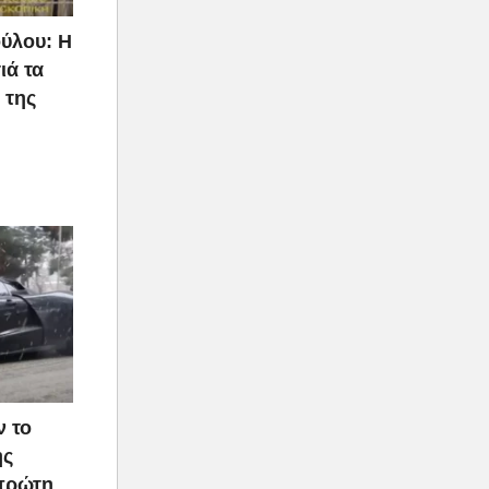
ύλου: Η
ιά τα
 της
ν το
ής
 πρώτη