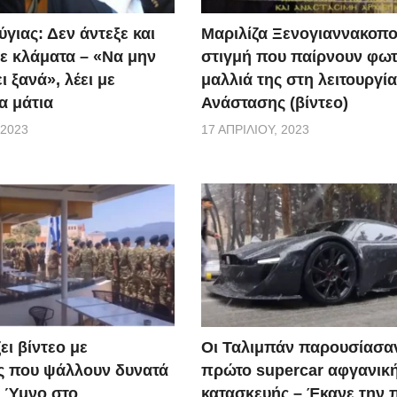
γιας: Δεν άντεξε και
Μαριλίζα Ξενογιαννακοπο
ε κλάματα – «Να μην
στιγμή που παίρνουν φωτ
ι ξανά», λέει με
μαλλιά της στη λειτουργία
α μάτια
Ανάστασης (βίντεο)
 2023
17 ΑΠΡΙΛΊΟΥ, 2023
ει βίντεο με
Οι Ταλιμπάν παρουσίασα
ς που ψάλλουν δυνατά
πρώτο supercar αφγανικ
ό Ύμνο στο
κατασκευής – Έκανε την