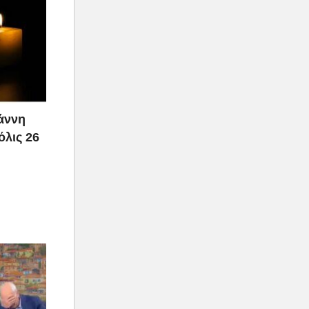
ιάννη
όλις 26