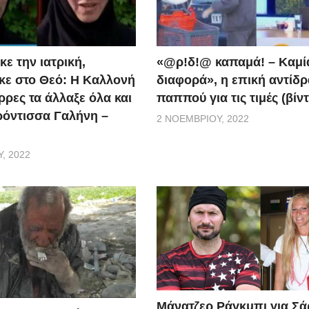
ε την ιατρική,
«@ρ!δ!@ καπαμά! – Καμί
ε στο Θεό: Η Καλλονή
διαφορά», η επική αντίδ
ρρες τα άλλαξε όλα και
παππού για τις τιμές (βίν
ερόντισσα Γαλήνη –
2 ΝΟΕΜΒΡΊΟΥ, 2022
, 2022
Μάνατζερ Ράγκμπι για Σ