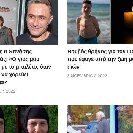
ς ο Θανάσης
Βουβός θρήνος για τον Γ
ς: «Ο γιος μου
που έφυγε από την ζωή μ
 με το μπαλέτο, όταν
ετών
 να χορεύει
3 ΝΟΕΜΒΡΊΟΥ, 2022
αι»
Υ, 2022