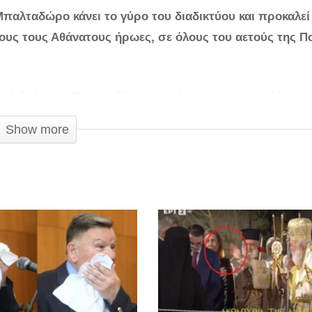
αλταδώρο κάνει το γύρο του διαδικτύου και προκαλεί
ους τους Αθάνατους ήρωες, σε όλους του αετούς της Π
ναγού Γεώργιου Μπαλταδώρου που έπεσε εν ώρα καθήκοντο
ήραν φωτιά. Μεταξύ των μηνυμάτων και των αφιερώσεων
Show more
γούδι “Ήλιος Θεός” που πρωτοεκτέλεσε ο Βασίλης Σκούλας.
μικής μας αεροπορίας έπεσαν εν ώρα καθήκοντος.
υ έχασαν τη ζωή τους για την πατρίδα.
στον Κωνσταντίνο Ηλιάκη…