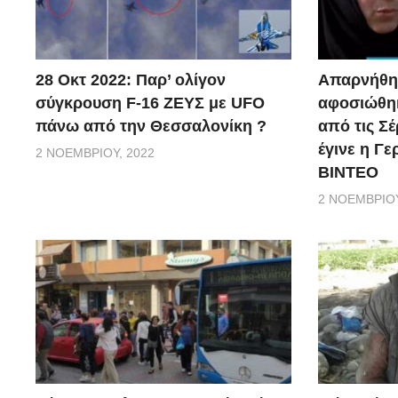
28 Οκτ 2022: Παρ’ ολίγον
Απαρνήθηκ
σύγκρουση F-16 ΖΕΥΣ με UFO
αφοσιώθηκ
πάνω από την Θεσσαλονίκη ?
από τις Σέ
έγινε η Γ
2 ΝΟΕΜΒΡΊΟΥ, 2022
ΒΙΝΤΕΟ
2 ΝΟΕΜΒΡΊΟΥ