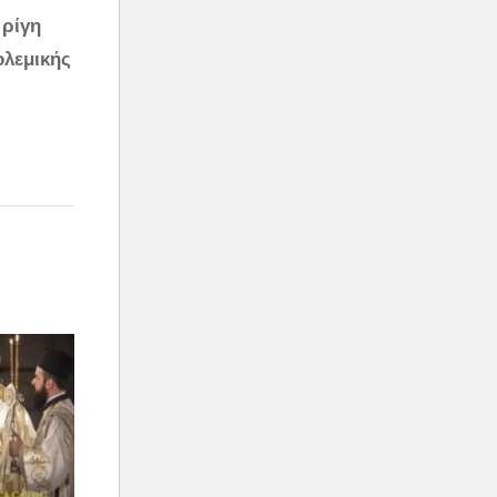
 ρίγη
ολεμικής
ς τα
 που
 Είναι