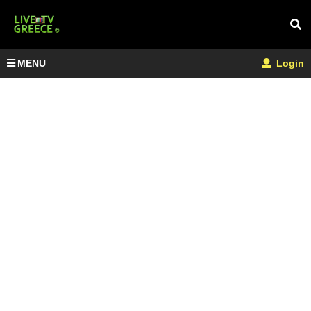
MENU
Login