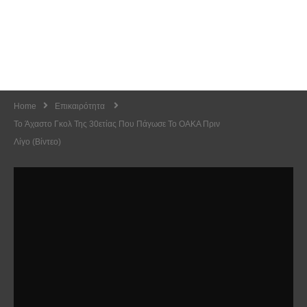
Home
Επικαιρότητα
To Άχαστο Γκολ Της 30ετίας Που Πάγωσε Το ΟΑΚΑ Πριν
Λίγο (Βίντεο)