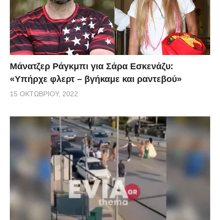
Μάνατζερ Ράγκμπι για Σάρα Εσκενάζυ:
«Υπήρχε φλερτ – βγήκαμε και ραντεβού»
15 ΟΚΤΩΒΡΊΟΥ, 2022