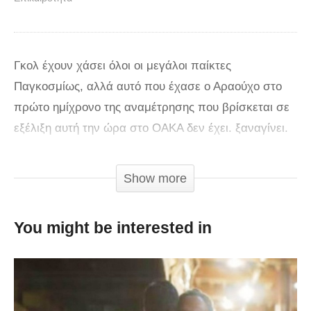
Γκολ έχουν χάσει όλοι οι μεγάλοι παίκτες
Παγκοσμίως, αλλά αυτό που έχασε ο Αραούχο στο
πρώτο ημίχρονο της αναμέτρησης που βρίσκεται σε
εξέλιξη αυτή την ώρα στο ΟΑΚΑ δεν έχει. ξαναγίνει.
Μιλάμε για το πιο άχαστο γκολ της 30ετίας, που όσες
φορές και αν το δεις, δεν θα το πιστεύεις. Δεν θα
Show more
πιστεύεις ότι έχασε τέτοιο γκολ με κανέναν τρόπο.
Κάποιοι εύκολα θα μπερδευόντουσαν και θα
You might be interested in
θεωρούσαν τον Αραούχο τερματοφύλακα ή στην
καλύτερη αμυντικό της ομάδας που δέχεται το γκολ.