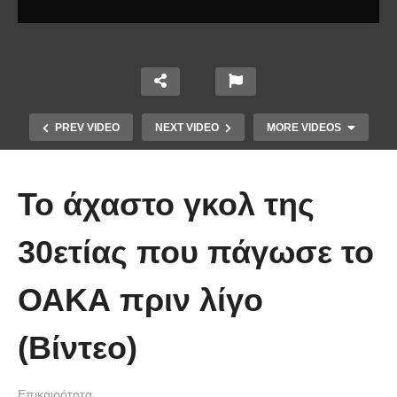
PREV VIDEO
NEXT VIDEO
MORE VIDEOS
To άχαστο γκολ της
30ετίας που πάγωσε το
Το Βίντεο που έγινε viral από την
ΟΑΚΑ πριν λίγο
πρώτη στιγμή και συγκίνησε το
Youtube: Αϊ Βασίλης μιλά στη
(Βίντεο)
νοηματική με ένα μικρό κορίτσι
Επικαιρότητα