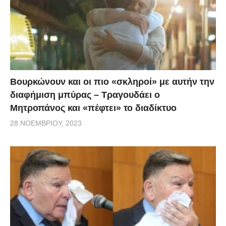
σύστημα για να διασώσουν τους σκιέρ. Στις Γαλλικές
και Ιταλικές Άλπεις πολλά χιονοδρομικά κέντρα
παρέμειναν κλειστά, λόγω της καταιγίδας.
[
enikos
]
Βουρκώνουν και οι πιο «σκληροί» με αυτήν την
διαφήμιση μπύρας – Τραγουδάει ο
Μητροπάνος και «πέφτει» το διαδίκτυο
28 ΝΟΕΜΒΡΊΟΥ, 2023