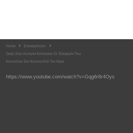
Home
Επικαιρότητα
Σκιέρ Στην Αυστρία Κόλλησαν Σε Τελεφερίκ Που
Κουνιόταν Σαν Κούνια Από Τον Αέρα
https://www.youtube.com/watch?v=Gqg6r8r4Oys