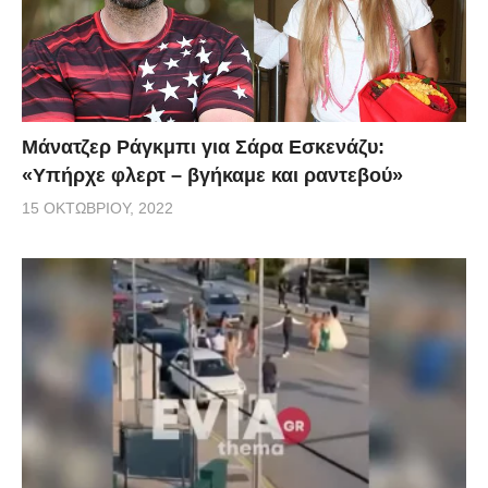
Μάνατζερ Ράγκμπι για Σάρα Εσκενάζυ:
«Υπήρχε φλερτ – βγήκαμε και ραντεβού»
15 ΟΚΤΩΒΡΊΟΥ, 2022