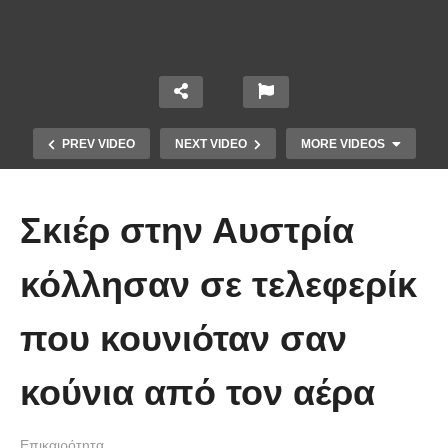
PREV VIDEO
NEXT VIDEO
MORE VIDEOS
Σκιέρ στην Αυστρία
κόλλησαν σε τελεφερίκ
Το Βίντεο που έγινε viral από την
που κουνιόταν σαν
πρώτη στιγμή και συγκίνησε το
Youtube: Αϊ Βασίλης μιλά στη
κούνια από τον αέρα
νοηματική με ένα μικρό κορίτσι
Επικαιρότητα