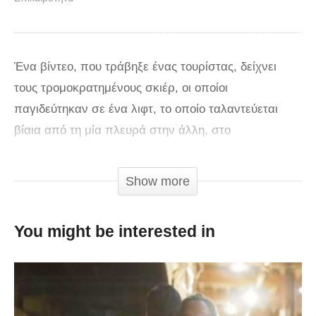
Ένα βίντεο, που τράβηξε ένας τουρίστας, δείχνει
τους τρομοκρατημένους σκιέρ, οι οποίοι
παγιδεύτηκαν σε ένα λιφτ, το οποίο ταλαντεύεται
βίαια από τη μία πλευρά στην άλλη, στο
χιονοδρομικό κέντρο Vorarlberg της Αυστρίας. Η
κακοκαιρία που έφερε η καταιγίδα Ελεανόρ έχει
Show more
χτυπήσει αρκετές χώρες της Ευρώπης. Στο
χιονοδρομικό κέντρο Vorarlberg της Αυστρίας,
You might be interested in
αρκετοί άνθρωποι έμειναν παγιδευμένοι στο
σύστημα ανελκυστήρων, καθώς οι ισχυροί άνεμοι
έκαναν δύσκολη τη μετακίνηση. Τα μέλη του
προσωπικού προσπάθησαν να ανέβουν πάνω στο