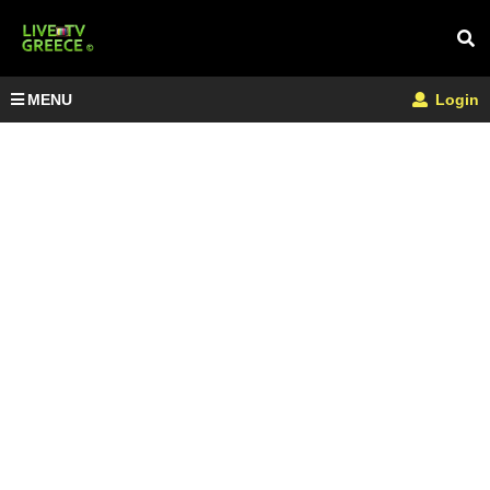
MENU
Login