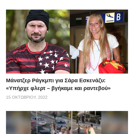
Μάνατζερ Ράγκμπι για Σάρα Εσκενάζυ:
«Υπήρχε φλερτ – βγήκαμε και ραντεβού»
15 ΟΚΤΩΒΡΊΟΥ, 2022