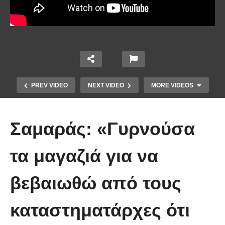
PREV VIDEO
NEXT VIDEO
MORE VIDEOS
Σαμαράς: «Γυρνούσα
τα μαγαζιά για να
Το Βίντεο που έγινε viral από την
βεβαιωθώ από τους
πρώτη στιγμή και συγκίνησε το
Youtube: Αϊ Βασίλης μιλά στη
καταστηματάρχες ότι
νοηματική με ένα μικρό κορίτσι