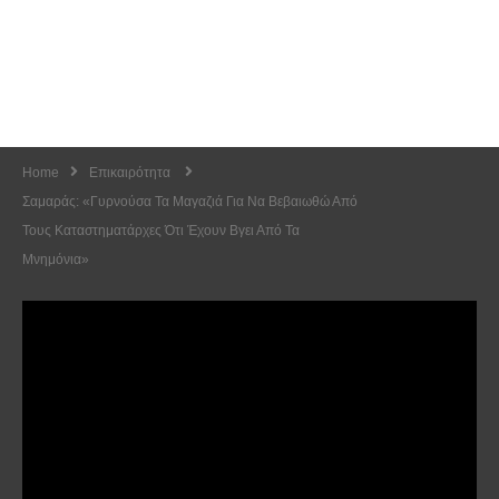
Home
Επικαιρότητα
Σαμαράς: «Γυρνούσα Τα Μαγαζιά Για Να Βεβαιωθώ Από
Τους Καταστηματάρχες Ότι Έχουν Βγει Από Τα
Μνημόνια»