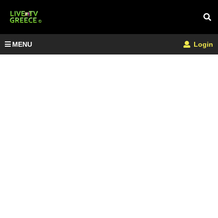
MENU
Login