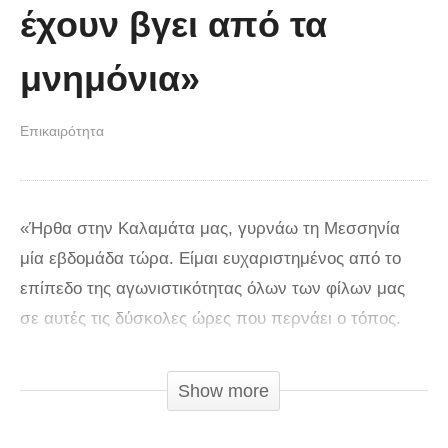
έχουν βγει από τα
μνημόνια»
Επικαιρότητα
«Ήρθα στην Καλαμάτα μας, γυρνάω τη Μεσσηνία
μία εβδομάδα τώρα. Είμαι ευχαριστημένος από το
επίπεδο της αγωνιστικότητας όλων των φίλων μας
σε αυτές τις δύσκολες ώρες που περνάει ο τόπος.
Ώρες οι οποίες κάθε ημέρα γίνονται και πιο δύσκολες
μέσα από την ασυνέπεια, μέσα από την
Show more
καταστροφική πολιτική της κυβέρνησης του ΣΥΡΙΖΑ,
γι’αυτό και τώρα γυρνούσα τα μαγαζιά για να