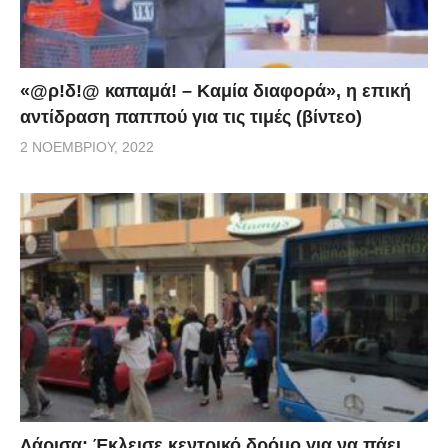
«@ρ!δ!@ καπαμά! – Καμία διαφορά», η επική
αντίδραση παππού για τις τιμές (βίντεο)
2 ΝΟΕΜΒΡΊΟΥ, 2022
Λάρισα: Έκλεισε κεντρικό δρόμο για να πάει