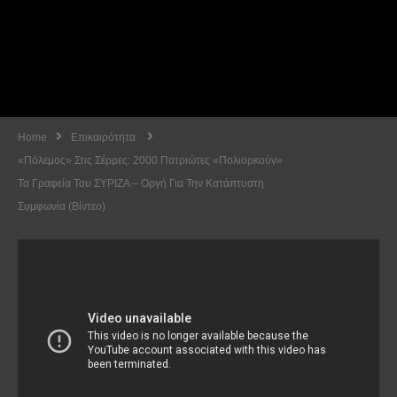
Home
Επικαιρότητα
«Πόλεμος» Στις Σέρρες: 2000 Πατριώτες «Πολιορκούν»
Τα Γραφεία Του ΣΥΡΙΖΑ – Οργή Για Την Κατάπτυστη
Συμφωνία (Βίντεο)