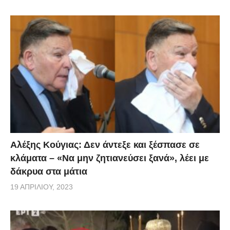
ταυτόχρονα ακούγονται υβριστικά συνθήματα κατά
του πρωθυπουργού, της κυβέρνησης και του
Σερραίου υφυπουργού Εξωτερικών Μάρκου
Μπόλαρη.
Αλέξης Κούγιας: Δεν άντεξε και ξέσπασε σε
κλάματα – «Να μην ζητιανεύσει ξανά», λέει με
δάκρυα στα μάτια
19 ΑΠΡΙΛΊΟΥ, 2023