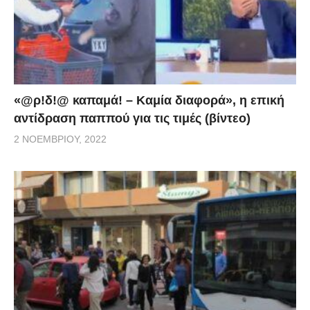
«@ρ!δ!@ καπαμά! – Καμία διαφορά», η επική
αντίδραση παππού για τις τιμές (βίντεο)
2 ΝΟΕΜΒΡΊΟΥ, 2022