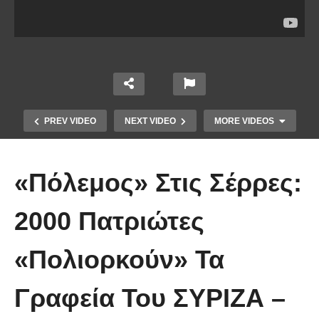
PREV VIDEO
NEXT VIDEO
MORE VIDEOS
«Πόλεμος» Στις Σέρρες:
2000 Πατριώτες
Το Βίντεο που έγινε viral από την
«Πολιορκούν» Τα
πρώτη στιγμή και συγκίνησε το
Youtube: Αϊ Βασίλης μιλά στη
Γραφεία Του ΣΥΡΙΖΑ –
νοηματική με ένα μικρό κορίτσι