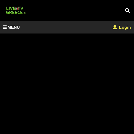
MENU
Login