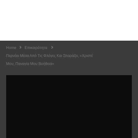
Home
Επικαιρότητα
Περνάει Μέσα Από Τις Φλόγες Και Σπαράζει, «Χριστέ
Μου, Παναγία Μου Βοήθεια»