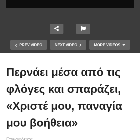
PREV VIDEO
NEXT VIDEO
MORE VIDEOS
Περνάει μέσα από τις
φλόγες και σπαράζει,
Το Βίντεο που έγινε viral από την
«Χριστέ μου, παναγία
πρώτη στιγμή και συγκίνησε το
Youtube: Αϊ Βασίλης μιλά στη
μου βοήθεια»
νοηματική με ένα μικρό κορίτσι
Επικαιρότητα