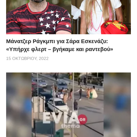
Μάνατζερ Ράγκμπι για Σάρα Εσκενάζυ:
«Υπήρχε φλερτ – βγήκαμε και ραντεβού»
15 ΟΚΤΩΒΡΊΟΥ, 2022