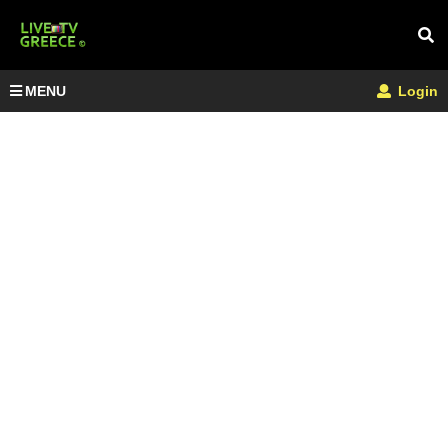
MENU
Login