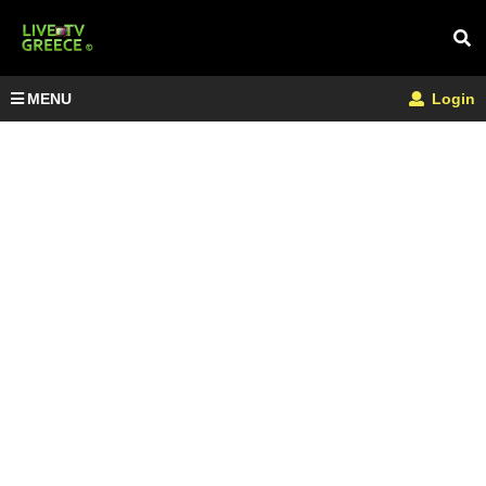
MENU
Login