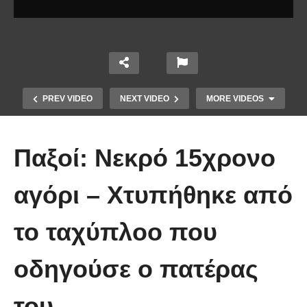
PREV VIDEO
NEXT VIDEO
MORE VIDEOS
Παξοί: Νεκρό 15χρονο
αγόρι – Χτυπήθηκε από
Το Βίντεο που έγινε viral από την
το ταχύπλοο που
πρώτη στιγμή και συγκίνησε το
Youtube: Αϊ Βασίλης μιλά στη
οδηγούσε ο πατέρας
νοηματική με ένα μικρό κορίτσι
του