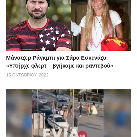
Μάνατζερ Ράγκμπι για Σάρα Εσκενάζυ:
«Υπήρχε φλερτ – βγήκαμε και ραντεβού»
15 ΟΚΤΩΒΡΊΟΥ, 2022