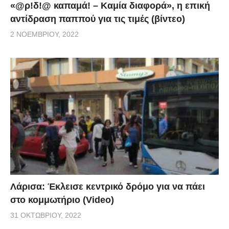
«@ρ!δ!@ καπαμά! – Καμία διαφορά», η επική
αντίδραση παππού για τις τιμές (βίντεο)
2 ΝΟΕΜΒΡΊΟΥ, 2022
Λάρισα: Έκλεισε κεντρικό δρόμο για να πάει
στο κομμωτήριο (Video)
31 ΟΚΤΩΒΡΊΟΥ, 2022