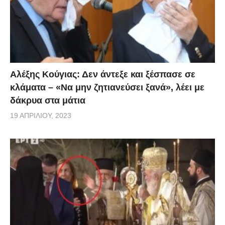
περιοχή, ενώ η προανάκριση των επιβαινόντων στο
ταχύπλοο σκάφος από το Λιμενικό Σταθμό Παξών
συνεχίζεται. Την προανάκριση ανέλαβε ο Λιμενικός
Σταθμός Παξών.
Αλέξης Κούγιας: Δεν άντεξε και ξέσπασε σε
iefimerida
κλάματα – «Να μην ζητιανεύσει ξανά», λέει με
δάκρυα στα μάτια
19 ΑΠΡΙΛΊΟΥ, 2023