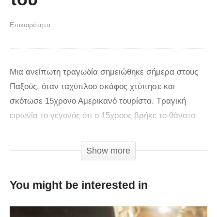
Επικαιρότητα
Μια ανείπωτη τραγωδία σημειώθηκε σήμερα στους
Παξούς, όταν ταχύπλοο σκάφος χτύπησε και
σκότωσε 15χρονο Αμερικανό τουρίστα. Τραγική
ειρωνία το γεγονός ότι ο 15χροος βρήκε το θάνατο
από το σκάφος στο τιμόνι του οποίου βρισκόταν ο
πατέρας του. Το δυστύχημα συνέβη στη θαλάσσια
Show more
περιοχή Μογγονησίου Παξών. Σύμφωνα με τις
πρώτες πληροφορίες το άτυχο αγόρι είχε έρθει με
You might be interested in
την οικογένεια του για διακοπές στην Ελλάδα και
συγκεκριμένα στους Παξούς Εκεί ο πατέρας του