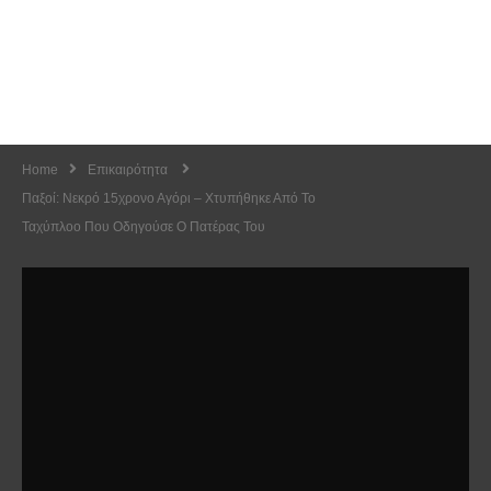
Home
Επικαιρότητα
Παξοί: Νεκρό 15χρονο Αγόρι – Χτυπήθηκε Από Το
Ταχύπλοο Που Οδηγούσε Ο Πατέρας Του