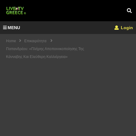
MENU
Login
Home
Επικαιρότητα
Παπανδρέου: «Πλήρης Αποποινικοποίησης Της
Κάνναβης Και Ελεύθερη Καλλιέργεια»