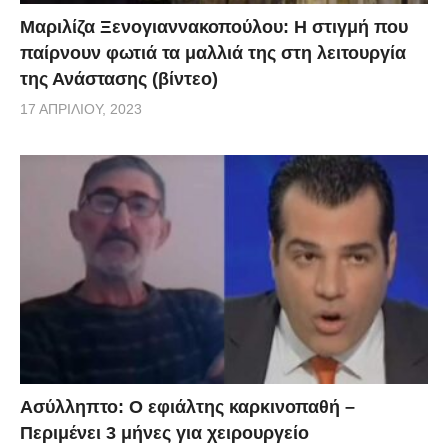
έχει αποδειχθεί ότι δημιουργεί πολύ μικρότερες
Μαριλίζα Ξενογιαννακοπούλου: Η στιγμή που
βλάβες από το αλκοόλ ή τον καπνό του τσιγάρου»,
παίρνουν φωτιά τα μαλλιά της στη λειτουργία
επισήμανε στην συνέχεια ο κ. Παπανδρέου.
της Ανάστασης (βίντεο)
«Επενδύουμε τεράστια ποσά στις Αρχές, στην
17 ΑΠΡΙΛΊΟΥ, 2023
αστυνομία, στους δικαστές, στις φυλακές, αλλά και
σε βάρος των παιδιών που μπορεί να έκαναν χρήση.
Κόστος μεγάλο για το κράτος, για την κοινωνία, για
τα παιδιά που κάνουν χρήση, κόστος λόγω και της
συντήρησης του παράνομου κυκλώματος εμπορίας
του φυτού, κυκλώματος που βέβαια εμπλέκεται και
με σειρά άλλων παράνομων δραστηριοτήτων.
Βεβαίως έχω μιλήσει από παλιά όχι μόνο για την
αποποινικοποίηση της χρήσης, αλλά και για την
Ασύλληπτο: Ο εφιάλτης καρκινοπαθή –
αυτοκαλλιέργεια. Και υπήρξαν πολλοί που με
Περιμένει 3 μήνες για χειρουργείο