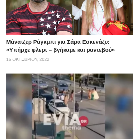
Μάνατζερ Ράγκμπι για Σάρα Εσκενάζυ:
«Υπήρχε φλερτ – βγήκαμε και ραντεβού»
15 ΟΚΤΩΒΡΊΟΥ, 2022