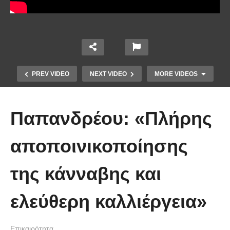
PREV VIDEO
NEXT VIDEO
MORE VIDEOS
Παπανδρέου: «Πλήρης
αποποινικοποίησης
Το Βίντεο που έγινε viral από την
της κάνναβης και
πρώτη στιγμή και συγκίνησε το
Youtube: Αϊ Βασίλης μιλά στη
ελεύθερη καλλιέργεια»
νοηματική με ένα μικρό κορίτσι
Επικαιρότητα