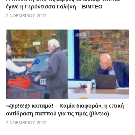
έγινε η Γερόντισσα Γαλήνη – ΒΙΝΤΕΟ
2 ΝΟΕΜΒΡΊΟΥ, 2022
«@ρ!δ!@ καπαμά! – Καμία διαφορά», η επική
αντίδραση παππού για τις τιμές (βίντεο)
2 ΝΟΕΜΒΡΊΟΥ, 2022