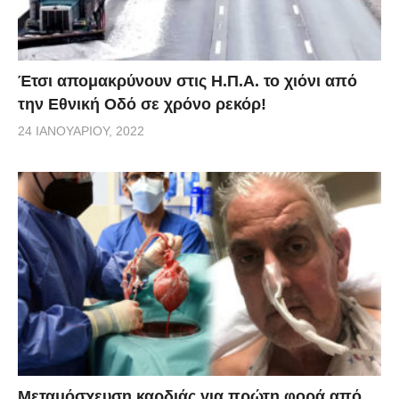
Έτσι απομακρύνουν στις Η.Π.Α. το χιόνι από
την Εθνική Οδό σε χρόνο ρεκόρ!
24 ΙΑΝΟΥΑΡΊΟΥ, 2022
Μεταμόσχευση καρδιάς για πρώτη φορά από