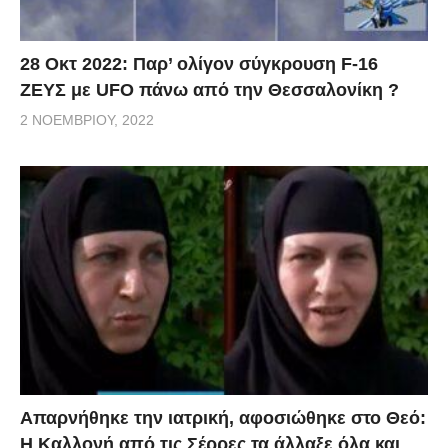
28 Οκτ 2022: Παρ’ ολίγον σύγκρουση F-16
ΖΕΥΣ με UFO πάνω από την Θεσσαλονίκη ?
2 ΝΟΕΜΒΡΊΟΥ, 2022
Απαρνήθηκε την ιατρική, αφοσιώθηκε στο Θεό:
Η Καλλονή από τις Σέρρες τα άλλαξε όλα και