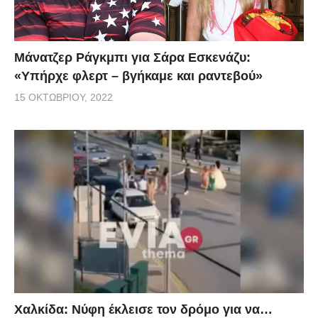
Μάνατζερ Ράγκμπι για Σάρα Εσκενάζυ:
«Υπήρχε φλερτ – βγήκαμε και ραντεβού»
15 ΟΚΤΩΒΡΊΟΥ, 2022
Χαλκίδα: Νύφη έκλεισε τον δρόμο για να…