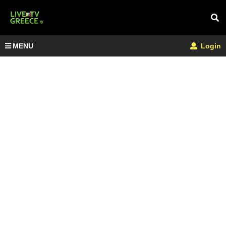
MENU
Login