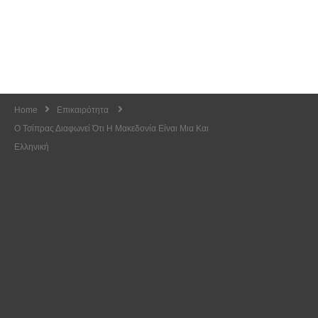
Home
Επικαιρότητα
Ο Τσίπρας Διαφωνεί Ότι Η Μακεδονία Είναι Μια Και
Ελληνική