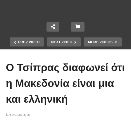
PREV VIDEO
NEXT VIDEO
MORE VIDEOS
Ο Τσίπρας διαφωνεί ότι
η Μακεδονία είναι μια
Το Βίντεο που έγινε viral από την
και ελληνική
πρώτη στιγμή και συγκίνησε το
Youtube: Αϊ Βασίλης μιλά στη
Επικαιρότητα
νοηματική με ένα μικρό κορίτσι