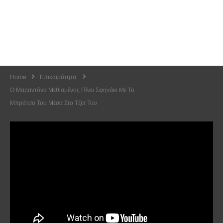
Home
Επικαιρότητα
O Μαραντόνα Μεθισμένος Πίνει Σφηνάκι Με Το
Μπράτσο Του Μέσα Στο Τζετ Του