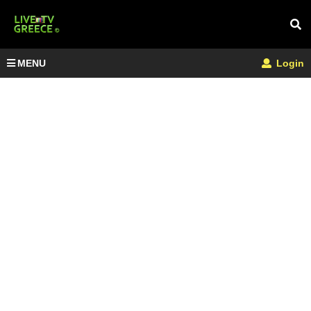
MENU
Login