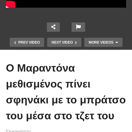
PREV VIDEO
NEXT VIDEO
MORE VIDEOS
O Μαραντόνα
μεθισμένος πίνει
Το Βίντεο που έγινε viral από την
σφηνάκι με το μπράτσο
πρώτη στιγμή και συγκίνησε το
Youtube: Αϊ Βασίλης μιλά στη
του μέσα στο τζετ του
νοηματική με ένα μικρό κορίτσι
Επικαιρότητα