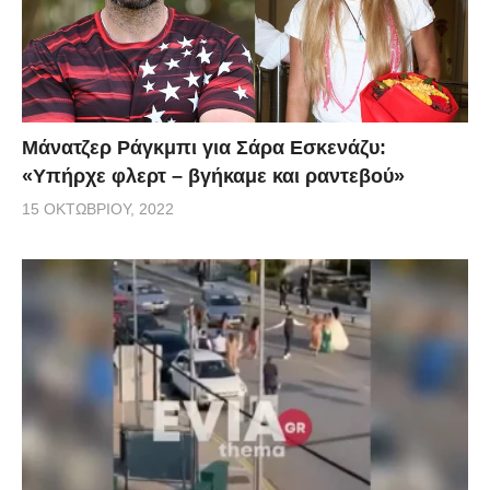
Μάνατζερ Ράγκμπι για Σάρα Εσκενάζυ:
«Υπήρχε φλερτ – βγήκαμε και ραντεβού»
15 ΟΚΤΩΒΡΊΟΥ, 2022