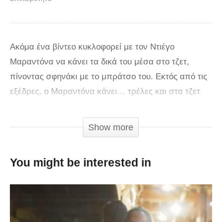
Ακόμα ένα βίντεο κυκλοφορεί με τον Ντιέγο
Μαραντόνα να κάνει τα δικά του μέσα στο τζετ,
πίνοντας σφηνάκι με το μπράτσο του. Εκτός από τις
εξέδρες, ο Μαραντόνα κάνει… τρέλες και στα τζετ
που τον μεταφέρουν από πόλη σε πόλη στη Ρωσία
για να παρακολουθεί τα ματς της Αργεντινής. Στο
Show more
τελευταίο που κυκλοφορεί, ο Μαραντόνα φαίνεται
μεθυσμένος να πίνει σφηνάκι με το μπράτσο του και
You might be interested in
να… κατακοκκινίζει.