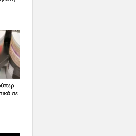
ούπερ
τικά σε