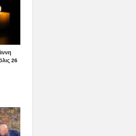
ιάννη
όλις 26