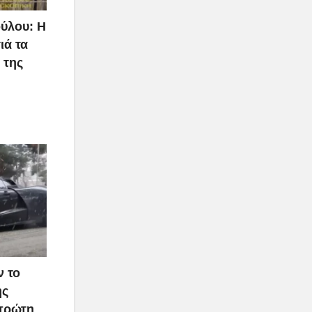
ύλου: Η
ιά τα
 της
ν το
ής
 πρώτη