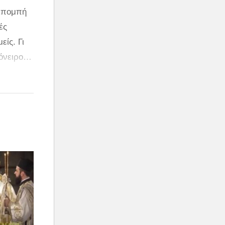
εκπομπή
ές
ίς. Γι
 όνειρο…
πεντάδα
τάφερε
ά η