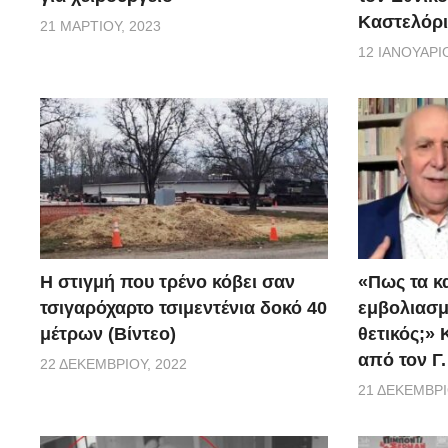
Καστελόρι
21 ΜΑΡΤΊΟΥ, 2023
12 ΙΑΝΟΥΑΡΊΟ
H στιγμή που τρένο κόβει σαν
«Πως τα κ
τσιγαρόχαρτο τσιμεντένια δοκό 40
εμβoλιασμέ
μέτρων (Βίντεο)
θετικός;»
από τον Γ
22 ΔΕΚΕΜΒΡΊΟΥ, 2022
21 ΔΕΚΕΜΒΡΊ