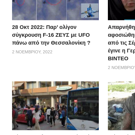
28 Οκτ 2022: Παρ’ ολίγον
Απαρνήθηκ
σύγκρουση F-16 ΖΕΥΣ με UFO
αφοσιώθηκ
πάνω από την Θεσσαλονίκη ?
από τις Σέ
έγινε η Γ
2 ΝΟΕΜΒΡΊΟΥ, 2022
ΒΙΝΤΕΟ
2 ΝΟΕΜΒΡΊΟΥ