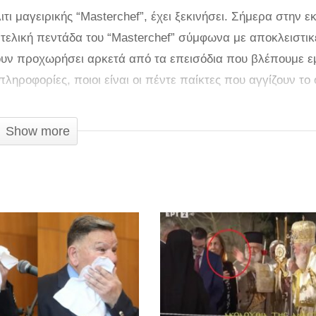
ιτι μαγειρικής “Masterchef”, έχει ξεκινήσει. Σήμερα στην 
 τελική πεντάδα του “Masterchef” σύμφωνα με αποκλειστικ
ουν προχωρήσει αρκετά από τα επεισόδια που βλέπουμε εμε
ληροφορίες, ποιοι είναι οι πέντε παίκτες που αγγίζουν το
 είναι η Σπυριδούλα.Ακόμη δυο παίκτες που φτάνουν στην 
Show more
τώρα στον αγαπημένο της Κατερίνας Καινούργιου, που κα
από τον Χρήστο και τέλος… ο Παντελής» είπε χαρακτηριστικ
ην εκπομπή «Ευτυχείτε»