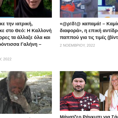
ε την ιατρική,
«@ρ!δ!@ καπαμά! – Καμί
ε στο Θεό: Η Καλλονή
διαφορά», η επική αντίδ
ρρες τα άλλαξε όλα και
παππού για τις τιμές (βίν
ερόντισσα Γαλήνη –
2 ΝΟΕΜΒΡΊΟΥ, 2022
, 2022
Μάνατζερ Ράγκμπι για Σ