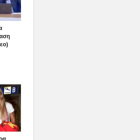
α
ραση
τεο)
άρα