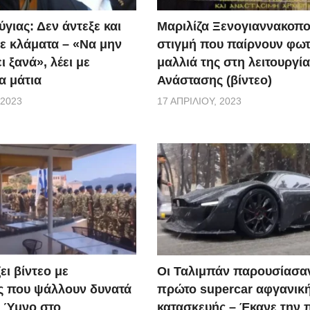
γιας: Δεν άντεξε και
Μαριλίζα Ξενογιαννακοπο
ε κλάματα – «Να μην
στιγμή που παίρνουν φωτ
ι ξανά», λέει με
μαλλιά της στη λειτουργία
α μάτια
Ανάστασης (βίντεο)
 2023
17 ΑΠΡΙΛΊΟΥ, 2023
ει βίντεο με
Οι Ταλιμπάν παρουσίασα
ς που ψάλλουν δυνατά
πρώτο supercar αφγανικ
ό Ύμνο στο
κατασκευής – Έκανε την