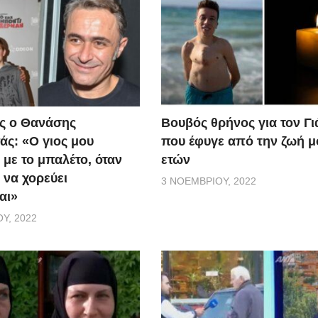
ς ο Θανάσης
Βουβός θρήνος για τον Γ
ς: «Ο γιος μου
που έφυγε από την ζωή μ
 με το μπαλέτο, όταν
ετών
 να χορεύει
3 ΝΟΕΜΒΡΊΟΥ, 2022
αι»
Υ, 2022