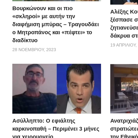
Βουρκώνουν και οι πιο
Αλέξης Κού
«σκληροί» με αυτήν την
ξέσπασε σ
διαφήμιση μπύρας – Τραγουδάει
ζητιανεύσε
ο Μητροπάνος και «πέφτει» το
δάκρυα στ
διαδίκτυο
19 ΑΠΡΙΛΊΟΥ,
28 ΝΟΕΜΒΡΊΟΥ, 2023
Ασύλληπτο: Ο εφιάλτης
Ανατριχιάζ
καρκινοπαθή – Περιμένει 3 μήνες
στρατιώτε
για χειρουργείο
τον Εθνικ