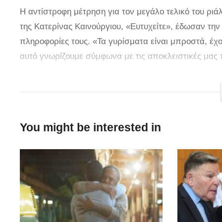
Η αντίστροφη μέτρηση για τον μεγάλο τελικό του ριάλ
της Κατερίνας Καινούργιου, «Ευτυχείτε», έδωσαν την
πληροφορίες τους. «Τα γυρίσματα είναι μπροστά, έχ
αυτό γνωρίζουμε σύμφωνα με τις αποκλειστικές μας π
Σε αυτούς τους πέντε, υπάρχει μία γυναίκα και αυτή
είναι ο Μανώλης αλλά και ο Πάνος… Και ερχόμαστε 
να φτάσει στην τελική πεντάδα και δεν είναι άλλος 
You might be interested in
Βαλεντίνη Αγάθη.Δείτε το σχετικό απόσπασμα από τ