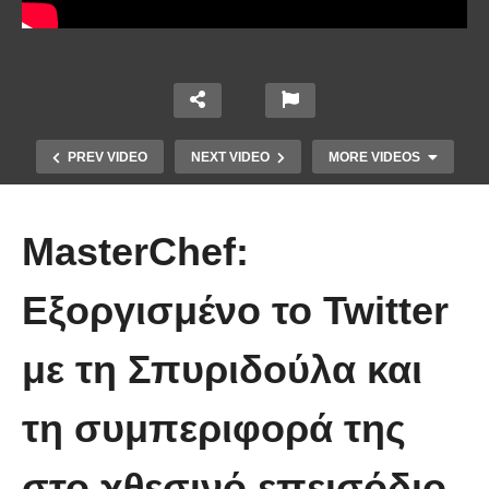
PREV VIDEO
NEXT VIDEO
MORE VIDEOS
MasterChef:
Εξοργισμένο το Twitter
Το Βίντεο που έγινε viral από την
με τη Σπυριδούλα και
πρώτη στιγμή και συγκίνησε το
Youtube: Αϊ Βασίλης μιλά στη
τη συμπεριφορά της
νοηματική με ένα μικρό κορίτσι
στο χθεσινό επεισόδιο