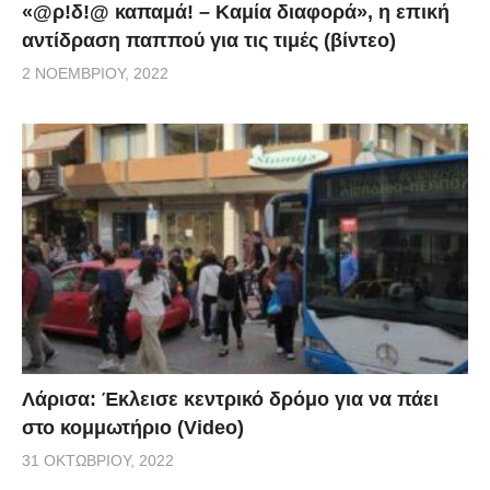
«@ρ!δ!@ καπαμά! – Καμία διαφορά», η επική
αντίδραση παππού για τις τιμές (βίντεο)
2 ΝΟΕΜΒΡΊΟΥ, 2022
Λάρισα: Έκλεισε κεντρικό δρόμο για να πάει
στο κομμωτήριο (Video)
31 ΟΚΤΩΒΡΊΟΥ, 2022