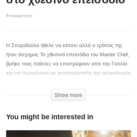
Επικαιρότητα
Η Σπυριδούλα ήθελε να κάτσει αλλά ο τρόπος της
ήταν άσχημος Το χθεσινό επεισόδιο του Master Chef,
βρήκε τους παίκτες να επιστρέφουν από την Γαλλία
και να περιμένουν με ανυπομονησία την ανακοίνωση
της βαθμολογίας τους. Κάπου εκεί, ξεκίνησε η
διαμάχη ανάμεσα στα μέλη της κόκκινης ομάδας που
Show more
ήταν και η χαμένη τελικά. Και το κορυφαίο όλων ήταν
η συμπεριφορά της Σπυριδούλας που έγινε viral και
You might be interested in
ξεσήκωσε αντιδράσεις στα social media.
Η Σπυριδούλα λοιπόν, ήταν όρθια, έλα όμως που