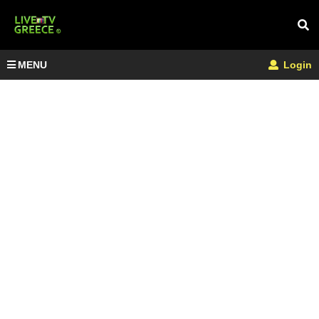
MENU
Login