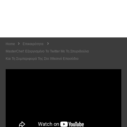
Home
Επικαιρότητα
MasterChef: Εξοργισμένο Το Twitter Με Τη Σπυριδούλα
Και Τη Συμπεριφορά Της Στο Χθεσινό Επεισόδιο