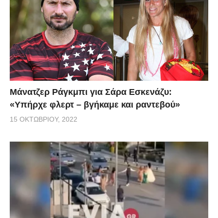
Μάνατζερ Ράγκμπι για Σάρα Εσκενάζυ:
«Υπήρχε φλερτ – βγήκαμε και ραντεβού»
15 ΟΚΤΩΒΡΊΟΥ, 2022