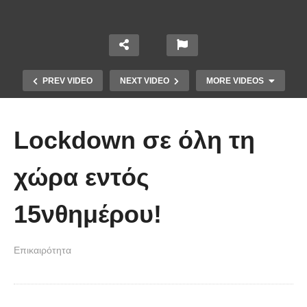
PREV VIDEO
NEXT VIDEO
MORE VIDEOS
Lockdown σε όλη τη
χώρα εντός
Το Βίντεο που έγινε viral από την
15νθημέρου!
πρώτη στιγμή και συγκίνησε το
Youtube: Αϊ Βασίλης μιλά στη
Επικαιρότητα
νοηματική με ένα μικρό κορίτσι