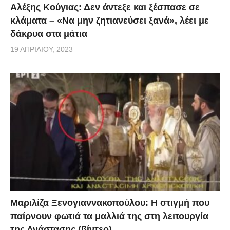
Αλέξης Κούγιας: Δεν άντεξε και ξέσπασε σε
μεταφορές (αναστολή αεροπορικό μεταφορών και
κλάματα – «Να μην ζητιανεύσει ξανά», λέει με
λοιπών μεταφορών).
δάκρυα στα μάτια
19 ΑΠΡΙΛΊΟΥ, 2023
Μαριλίζα Ξενογιαννακοπούλου: Η στιγμή που
παίρνουν φωτιά τα μαλλιά της στη λειτουργία
της Ανάστασης (βίντεο)