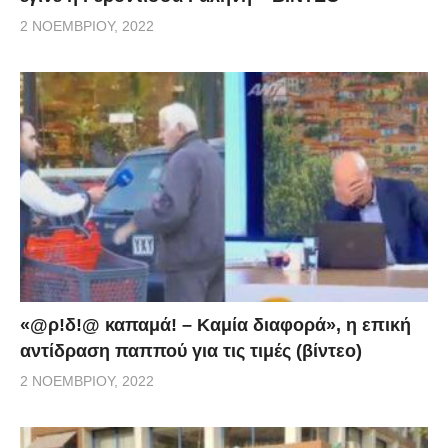
2 ΝΟΕΜΒΡΊΟΥ, 2022
«@ρ!δ!@ καπαμά! – Καμία διαφορά», η επική
αντίδραση παππού για τις τιμές (βίντεο)
2 ΝΟΕΜΒΡΊΟΥ, 2022