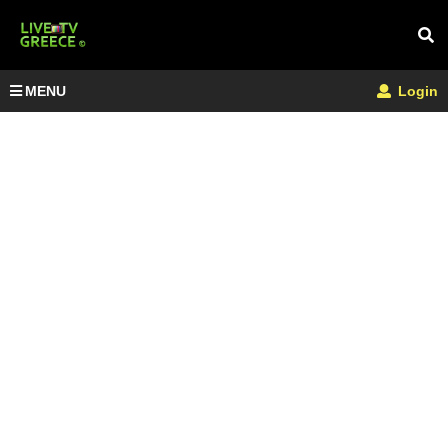
MENU
Login