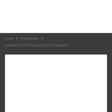
Home
Επικαιρότητα
Lockdown Σε Όλη Τη Χώρα Εντός 15νθημέρου!