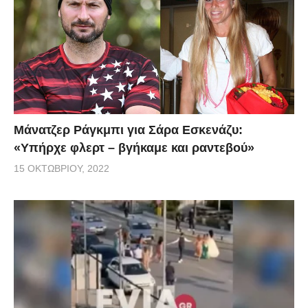
Μάνατζερ Ράγκμπι για Σάρα Εσκενάζυ:
«Υπήρχε φλερτ – βγήκαμε και ραντεβού»
15 ΟΚΤΩΒΡΊΟΥ, 2022