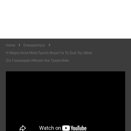
Home
Επικαιρότητα
Η Μαίρη Λίντα Μιλά Πρώτη Φορά Για Τη Ζωή Της Μέσα
Στο Γηροκομείο Αθηνών Και Τραγουδάει