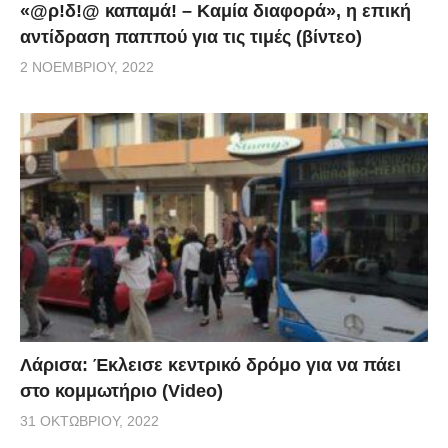
«@ρ!δ!@ καπαμά! – Καμία διαφορά», η επική
αντίδραση παππού για τις τιμές (βίντεο)
2 ΝΟΕΜΒΡΊΟΥ, 2022
Λάρισα: Έκλεισε κεντρικό δρόμο για να πάει
στο κομμωτήριο (Video)
31 ΟΚΤΩΒΡΊΟΥ, 2022