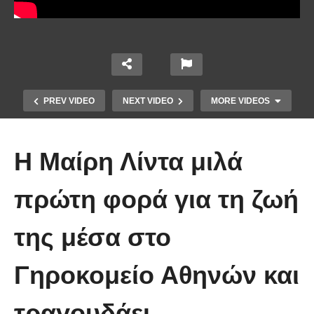
PREV VIDEO
NEXT VIDEO
MORE VIDEOS
Η Μαίρη Λίντα μιλά
πρώτη φορά για τη ζωή
Το Βίντεο που έγινε viral από την
της μέσα στο
πρώτη στιγμή και συγκίνησε το
Youtube: Αϊ Βασίλης μιλά στη
Γηροκομείο Αθηνών και
νοηματική με ένα μικρό κορίτσι
τραγουδάει