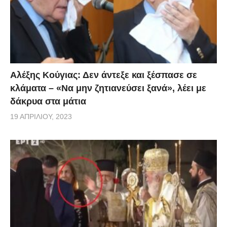
«Στο Γηροκομείο η Μαίρη Λίντα; Γιατί η Μαίρη Λίντα τι
είναι δεν είναι άνθρωπος; Για να τη φροντίσουν και
να την περιποιηθούν; Γιατί να μην έρθω εγώ στο
νοσοκομείο;».
Αλέξης Κούγιας: Δεν άντεξε και ξέσπασε σε
κλάματα – «Να μην ζητιανεύσει ξανά», λέει με
δάκρυα στα μάτια
19 ΑΠΡΙΛΊΟΥ, 2023