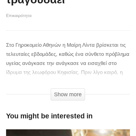
Επικαιρότητα
Στο Γηροκομείο Αθηνών η Μαίρη Λίντα βρίσκεται τις
τελευταίες εβδομάδες, καθώς ένα σύνθετο πρόβλημα
υγείας ανάγκασε την ανάγκασε να εισαχθεί στο
ίδρυμα της λεωφόρου Κηφισίας. Πριν λίγο καιρό, η
«μούσα» του Χιώτη είχε ένα ατύχημα και έσπασε το
πόδι της, ενώ 1,5 χρόνο νωρίτερα είχε υποβληθεί σε
Show more
επέμβαση στο ισχίο. Τώρα βρίσκεται στο στάδιο της
ανάρρωσης και όλο το νοσηλευτικό προσωπικό του
You might be interested in
είναι στο πλευρό της και την φροντίζει. «Δεν υπάρχει
κάτι να δηλωθεί… Όλα παίζονται μέρα με τη μέρα. Η