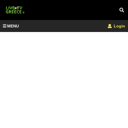
MENU
Login