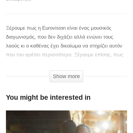
Ξέρουμε πως η Eurovision είναι ένας μουσικός
διαγωνισμός, που δεν διχάζει αλλά ενώνει τους
λαούς κι ο καθένας έχει δικαίωμα να στηρίζει αυτόν
που του αρέσει περισσότερο. Ξέρουμε επίσης, πως
οι αποστολές Ελλάδας και Βουλγαρίας έχουν έρθει
πολύ κοντά, μιας και όπως αναφέρεται φιλοξενούνται
Show more
στο ίδιο ξενοδοχείο. Ωστόσο, πάρα πολλοί Κύπριοι
eurofans, που όπως δημόσια δηλώνουν σε σχετικά
You might be interested in
με την Γιουροβίζιον blogs, έχουν καταχρεωθεί το
βράδυ της Τρίτης, ψηφίζοντας το ελληνικό τραγούδι,
περίμεναν ανάλογη υποστήριξη για την κυπριακή
συμμετοχή. Αντί αυτού, είδαν την Γιάννα Τερζή να