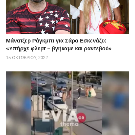
Μάνατζερ Ράγκμπι για Σάρα Εσκενάζυ:
«Υπήρχε φλερτ – βγήκαμε και ραντεβού»
15 ΟΚΤΩΒΡΊΟΥ, 2022