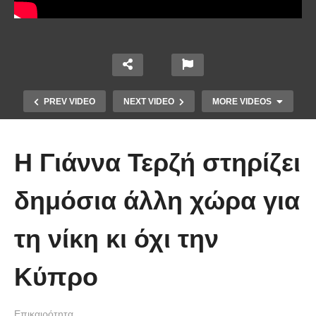
PREV VIDEO
NEXT VIDEO
MORE VIDEOS
H Γιάννα Τερζή στηρίζει
δημόσια άλλη χώρα για
Το Βίντεο που έγινε viral από την
τη νίκη κι όχι την
πρώτη στιγμή και συγκίνησε το
Youtube: Αϊ Βασίλης μιλά στη
Κύπρο
νοηματική με ένα μικρό κορίτσι
Επικαιρότητα