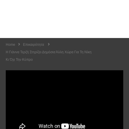
Home
Επικαιρότητα
H Γιάννα Τερζή Στηρίζει Δημόσια Άλλη Χώρα Για Τη Νίκη
Κι Όχι Την Κύπρο