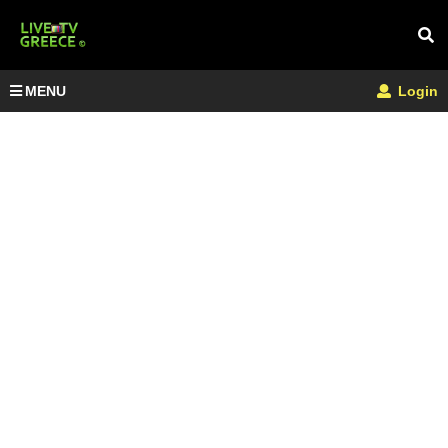
MENU
Login