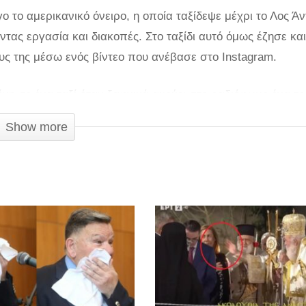
ο το αμερικανικό όνειρο, η οποία ταξίδεψε μέχρι το Λος Άν
τας εργασία και διακοπές. Στο ταξίδι αυτό όμως έζησε και
υς της μέσω ενός βίντεο που ανέβασε στο Instagram.
ένη σε ένα ταξί όταν ξαφνικά ακούει στο ραδιόφωνο ένα τ
 οδηγός του ταξί όμως δεν μαγεύτηκε από τη φωνή της, αλλ
Show more
επρόκειτο για ένα χιουμοριστικό βίντεο που ήθελε να μοιρ
ξει πώς πέρασε στο ταξίδι της.