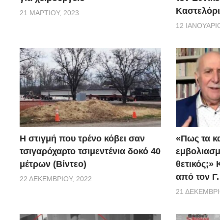
Καστελόρι
21 ΜΑΡΤΊΟΥ, 2023
12 ΙΑΝΟΥΑΡΊΟ
H στιγμή που τρένο κόβει σαν
«Πως τα κ
τσιγαρόχαρτο τσιμεντένια δοκό 40
εμβoλιασμέ
μέτρων (Βίντεο)
θετικός;»
από τον Γ
22 ΔΕΚΕΜΒΡΊΟΥ, 2022
21 ΔΕΚΕΜΒΡΊ