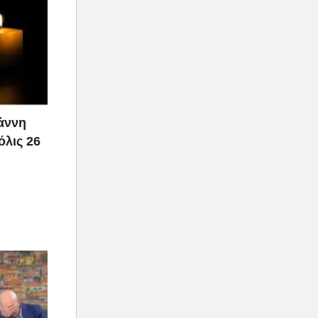
ιάννη
όλις 26