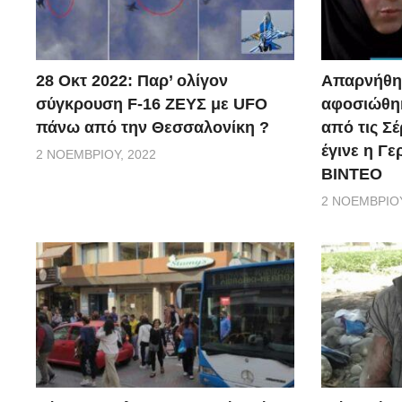
28 Οκτ 2022: Παρ’ ολίγον
Απαρνήθηκ
σύγκρουση F-16 ΖΕΥΣ με UFO
αφοσιώθηκ
πάνω από την Θεσσαλονίκη ?
από τις Σέ
έγινε η Γ
2 ΝΟΕΜΒΡΊΟΥ, 2022
ΒΙΝΤΕΟ
2 ΝΟΕΜΒΡΊΟΥ