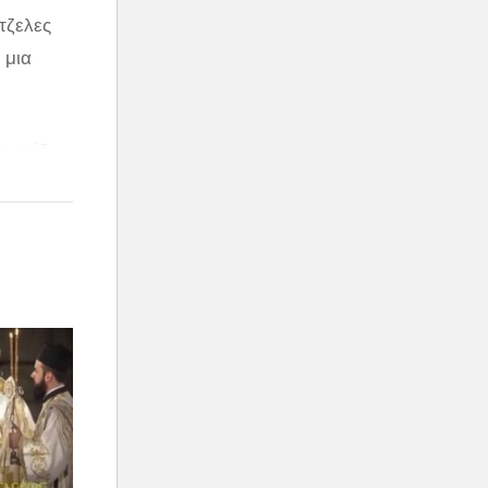
τζελες
 μια
ραγούδι
ά
αστεί η