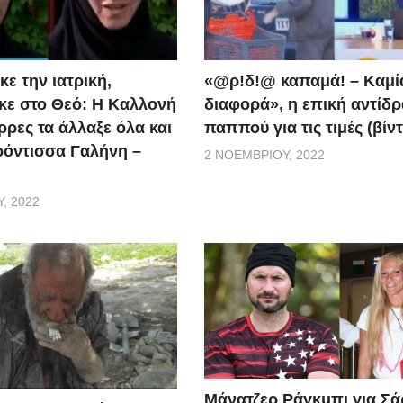
ε την ιατρική,
«@ρ!δ!@ καπαμά! – Καμί
ε στο Θεό: Η Καλλονή
διαφορά», η επική αντίδ
ρρες τα άλλαξε όλα και
παππού για τις τιμές (βίν
ερόντισσα Γαλήνη –
2 ΝΟΕΜΒΡΊΟΥ, 2022
, 2022
Μάνατζερ Ράγκμπι για Σ