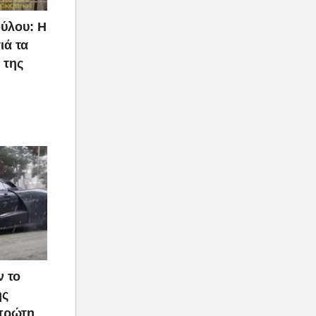
ύλου: Η
ιά τα
 της
ν το
ής
 πρώτη