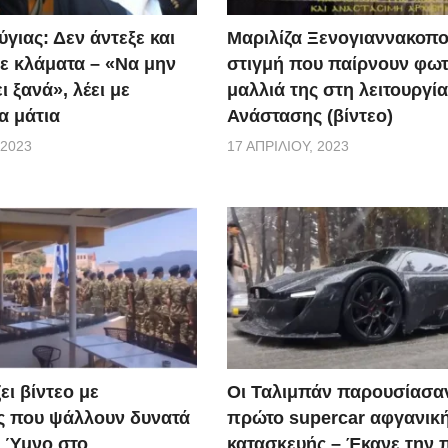
γιας: Δεν άντεξε και
Μαριλίζα Ξενογιαννακοπο
ε κλάματα – «Να μην
στιγμή που παίρνουν φωτ
ι ξανά», λέει με
μαλλιά της στη λειτουργία
α μάτια
Ανάστασης (βίντεο)
 2023
17 ΑΠΡΙΛΊΟΥ, 2023
ει βίντεο με
Οι Ταλιμπάν παρουσίασα
ς που ψάλλουν δυνατά
πρώτο supercar αφγανικ
ό Ύμνο στο
κατασκευής – Έκανε την