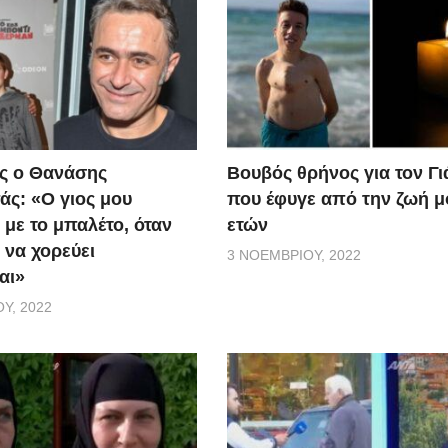
ς ο Θανάσης
Βουβός θρήνος για τον Γ
ς: «Ο γιος μου
που έφυγε από την ζωή μ
 με το μπαλέτο, όταν
ετών
 να χορεύει
3 ΝΟΕΜΒΡΊΟΥ, 2022
αι»
Υ, 2022