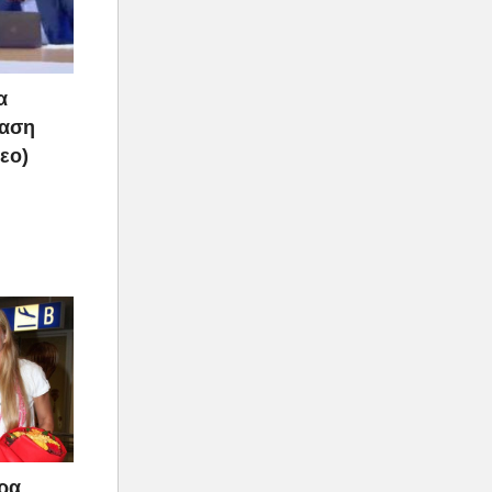
α
ραση
τεο)
άρα