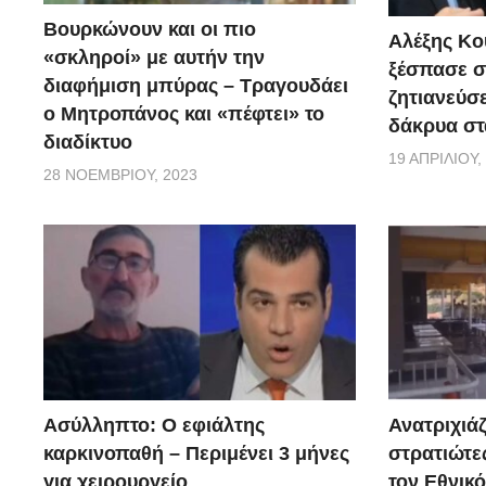
Βουρκώνουν και οι πιο
Αλέξης Κού
«σκληροί» με αυτήν την
ξέσπασε σ
διαφήμιση μπύρας – Τραγουδάει
ζητιανεύσε
ο Μητροπάνος και «πέφτει» το
δάκρυα στ
διαδίκτυο
19 ΑΠΡΙΛΊΟΥ,
28 ΝΟΕΜΒΡΊΟΥ, 2023
Ασύλληπτο: Ο εφιάλτης
Ανατριχιάζ
καρκινοπαθή – Περιμένει 3 μήνες
στρατιώτε
για χειρουργείο
τον Εθνικ