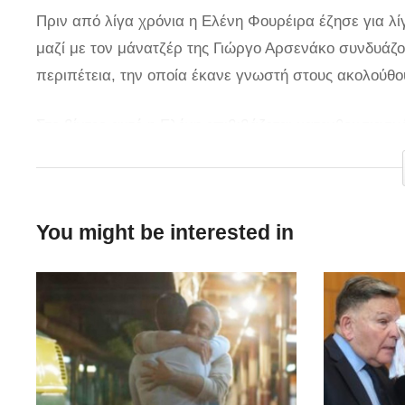
Πριν από λίγα χρόνια η Ελένη Φουρέιρα έζησε για λίγ
μαζί με τον μάνατζέρ της Γιώργο Αρσενάκο συνδυάζον
περιπέτεια, την οποία έκανε γνωστή στους ακολούθο
Στο βίντεο αυτό η Ελένη επιβιβάζεται κατενθουσιασμ
της Ντέμι Λοβάτο και αρχίζει να τραγουδά δυνατά. Ο
σταμάτησε το αυτοκίνητο και την έβγαλε έξω. Φυσικά 
τραγουδίστρια με τους θαυμαστές της για να τους δεί
You might be interested in