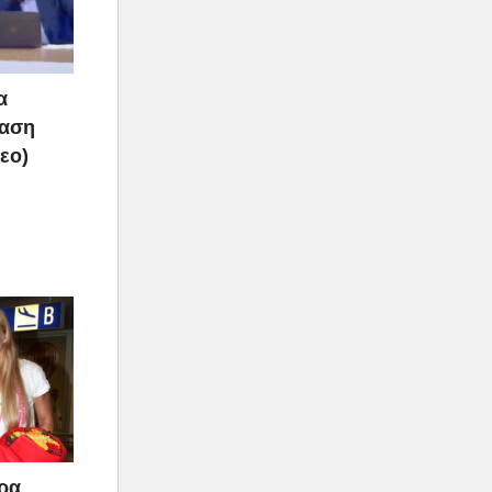
α
ραση
τεο)
άρα