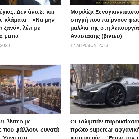
γιας: Δεν άντεξε και
Μαριλίζα Ξενογιαννακοπο
ε κλάματα – «Να μην
στιγμή που παίρνουν φωτ
ι ξανά», λέει με
μαλλιά της στη λειτουργία
α μάτια
Ανάστασης (βίντεο)
 2023
17 ΑΠΡΙΛΊΟΥ, 2023
ει βίντεο με
Οι Ταλιμπάν παρουσίασα
ς που ψάλλουν δυνατά
πρώτο supercar αφγανικ
ό Ύμνο στο
κατασκευής – Έκανε την