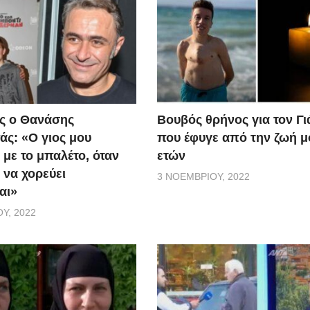
ς ο Θανάσης
Βουβός θρήνος για τον Γ
ς: «Ο γιος μου
που έφυγε από την ζωή μ
 με το μπαλέτο, όταν
ετών
 να χορεύει
3 ΝΟΕΜΒΡΊΟΥ, 2022
αι»
Υ, 2022