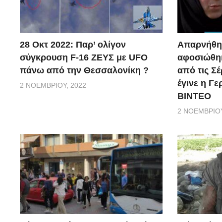
28 Οκτ 2022: Παρ’ ολίγον
Απαρνήθηκ
σύγκρουση F-16 ΖΕΥΣ με UFO
αφοσιώθηκ
πάνω από την Θεσσαλονίκη ?
από τις Σέ
έγινε η Γ
2 ΝΟΕΜΒΡΊΟΥ, 2022
ΒΙΝΤΕΟ
2 ΝΟΕΜΒΡΊΟΥ