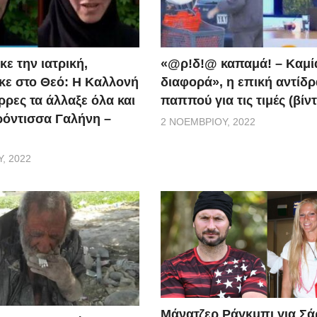
ε την ιατρική,
«@ρ!δ!@ καπαμά! – Καμί
ε στο Θεό: Η Καλλονή
διαφορά», η επική αντίδ
ρρες τα άλλαξε όλα και
παππού για τις τιμές (βίν
ερόντισσα Γαλήνη –
2 ΝΟΕΜΒΡΊΟΥ, 2022
, 2022
Μάνατζερ Ράγκμπι για Σ