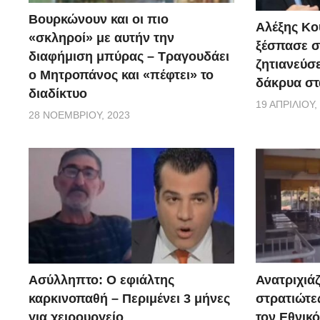
Βουρκώνουν και οι πιο
Αλέξης Κού
«σκληροί» με αυτήν την
ξέσπασε σ
διαφήμιση μπύρας – Τραγουδάει
ζητιανεύσε
ο Μητροπάνος και «πέφτει» το
δάκρυα στ
διαδίκτυο
19 ΑΠΡΙΛΊΟΥ,
28 ΝΟΕΜΒΡΊΟΥ, 2023
Ασύλληπτο: Ο εφιάλτης
Ανατριχιάζ
καρκινοπαθή – Περιμένει 3 μήνες
στρατιώτε
για χειρουργείο
τον Εθνικ