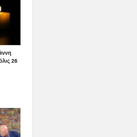
ιάννη
όλις 26