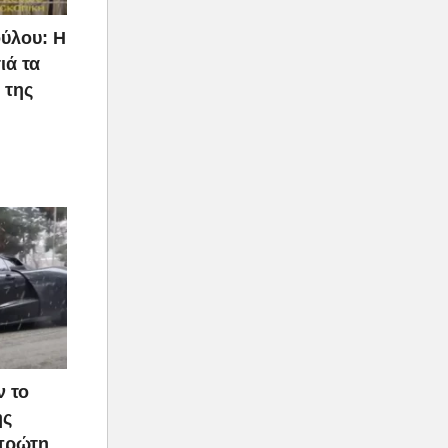
ύλου: Η
ιά τα
 της
ν το
ής
 πρώτη