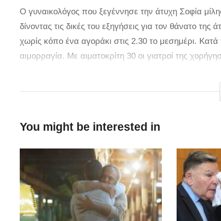
Ο γυναικολόγος που ξεγέννησε την άτυχη Σοφία μίλ
δίνοντας τις δικές του εξηγήσεις για τον θάνατο της
χωρίς κόπο ένα αγοράκι στις 2.30 το μεσημέρι. Κατά
αιμορραγία. Με αιματοκρίτη 30 οι γιατροί της χορήγ
οδηγήθηκε στο χειρουργείο όπου στις 3.30 το μεσημέ
μονάδας εντατικής της έκαναν προσπάθειες ανάνηψης
ιατροδικαστή, παρουσία τεχνικού συμβούλου της οικ
υπέγραψε πως στην κοιλιά της γυναίκας δεν βρέθηκε
You might be interested in
γυναικολόγο η γυναίκα είχε μια σπάνια επιπλοκή που
Στις καταγγελίες των συγγενών πως η νεαρή γυναίκα 
ούτε πως ήταν υπερβολικά αδύνατη κι άρα έπρεπε να 
εξελίχθηκε ομαλά.
[
star
]