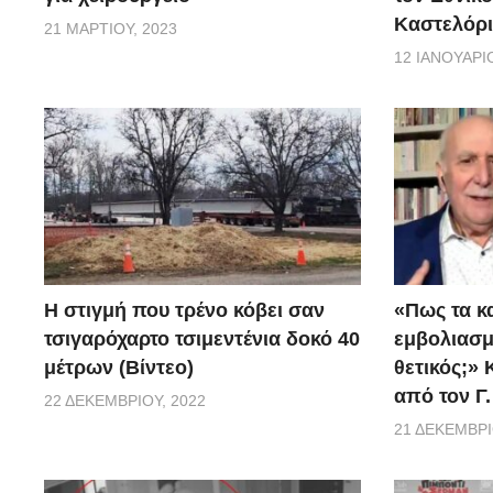
Καστελόρι
21 ΜΑΡΤΊΟΥ, 2023
12 ΙΑΝΟΥΑΡΊΟ
H στιγμή που τρένο κόβει σαν
«Πως τα κ
τσιγαρόχαρτο τσιμεντένια δοκό 40
εμβoλιασμέ
μέτρων (Βίντεο)
θετικός;»
από τον Γ
22 ΔΕΚΕΜΒΡΊΟΥ, 2022
21 ΔΕΚΕΜΒΡΊ