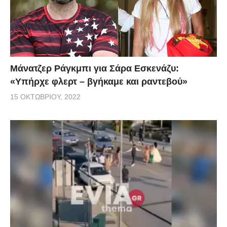
Μάνατζερ Ράγκμπι για Σάρα Εσκενάζυ:
«Υπήρχε φλερτ – βγήκαμε και ραντεβού»
15 ΟΚΤΩΒΡΊΟΥ, 2022