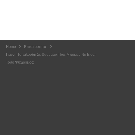
Home
Επικαιρότητα
Γιάννη Τοπαλούδη Σε Θαυμάζω. Πως Μπορείς Να Είσαι
Τόσο Ψύχραιμος;