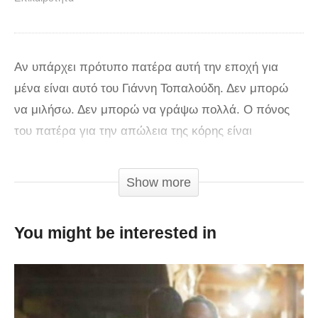
Αν υπάρχει πρότυπο πατέρα αυτή την εποχή για
μένα είναι αυτό του Γιάννη Τοπαλούδη. Δεν μπορώ
να μιλήσω. Δεν μπορώ να γράψω πολλά. Ο πόνος
του πατέρα για την απώλεια της κόρης είναι
τεράστιος . Δεν υπάρχει μέτρο. γράφει ο Νάσος
Γουμενίδης Βλέποντας αυτό το βίντεο νιώθω τον
Show more
πόνο σα να είναι δικό μου παιδί. Ανατριχιάζω.
Βουρκώνω. Εξοργίζομαι… Αλλά την ίδια στιγμή σε
You might be interested in
θαυμάζω. Σε εκτιμώ.
Σε θεωρώ οικογένεια μου… Δεν έχω λόγια… Εξαιτίας
σου καταλαβαίνω ποια είναι τα σημαντικά. Γιατί