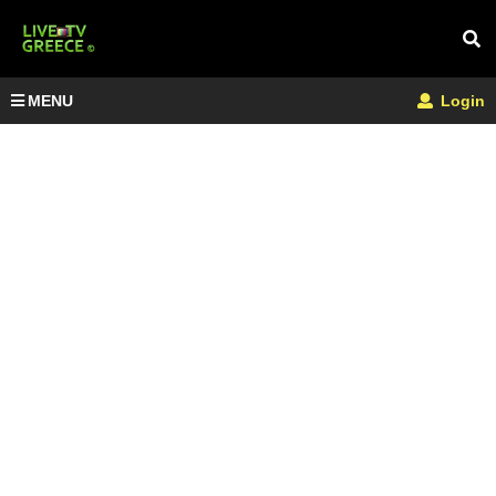
MENU
Login