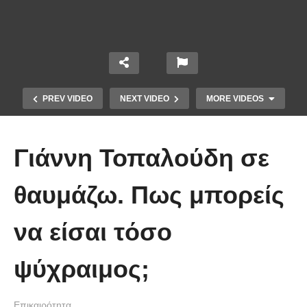
PREV VIDEO
NEXT VIDEO
MORE VIDEOS
Γιάννη Τοπαλούδη σε
θαυμάζω. Πως μπορείς
Το Βίντεο που έγινε viral από την
να είσαι τόσο
πρώτη στιγμή και συγκίνησε το
Youtube: Αϊ Βασίλης μιλά στη
ψύχραιμος;
νοηματική με ένα μικρό κορίτσι
Επικαιρότητα