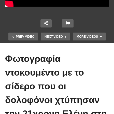
PREV VIDEO
NEXT VIDEO
MORE VIDEOS
Φωτογραφία
ντοκουμέντο με το
Το Βίντεο που έγινε viral από την
σίδερο που οι
πρώτη στιγμή και συγκίνησε το
Youtube: Αϊ Βασίλης μιλά στη
δολοφόνοι χτύπησαν
νοηματική με ένα μικρό κορίτσι
την 21χρονη Ελένη στη