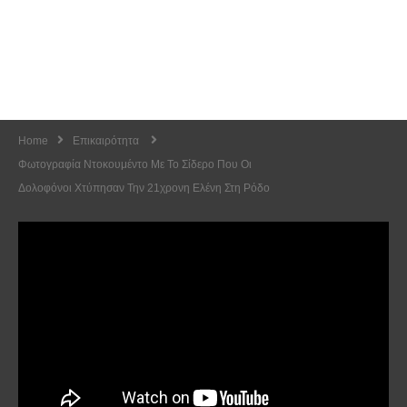
Home
Επικαιρότητα
Φωτογραφία Ντοκουμέντο Με Το Σίδερο Που Οι
Δολοφόνοι Χτύπησαν Την 21χρονη Ελένη Στη Ρόδο