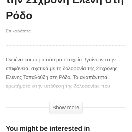
Ρόδο
Επικαιρότητα
Ολοένα και περισσότερα στοιχεία βγαίνουν στην
επιφάνεια, σχετικά με τη δολοφονία της 21χρονης
Ελένης Τοπαλούδη στη Ρόδο. Τα αναπάντητα
ερωτήματα στην υπόθεση της δολοφονίας που
συγκλόνισε το πανελλήνιο είναι πολλά και όλοι
αναμένουν την απονομή δικαιοσύνης σύντομα. Όπως
Show more
έχει γίνει γνωστό από τις πρώτες μέρες
δημοσιοποίησης του εγκλήματος, η Ελένη Τοπαλούδη
You might be interested in
χτυπήθηκε στο κεφάλι με ηλεκτρικό σίδερο που της