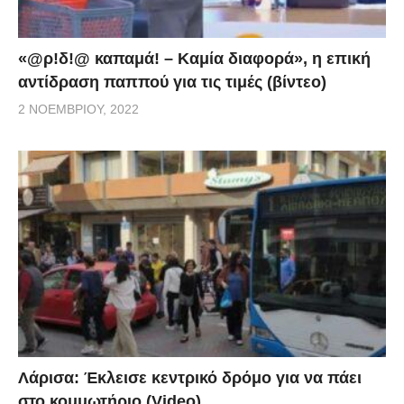
«@ρ!δ!@ καπαμά! – Καμία διαφορά», η επική
αντίδραση παππού για τις τιμές (βίντεο)
2 ΝΟΕΜΒΡΊΟΥ, 2022
Λάρισα: Έκλεισε κεντρικό δρόμο για να πάει
στο κομμωτήριο (Video)