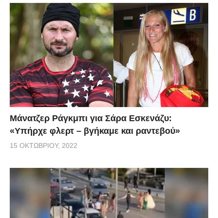
Μάνατζερ Ράγκμπι για Σάρα Εσκενάζυ:
«Υπήρχε φλερτ – βγήκαμε και ραντεβού»
15 ΟΚΤΩΒΡΊΟΥ, 2022