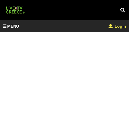
MENU
Login