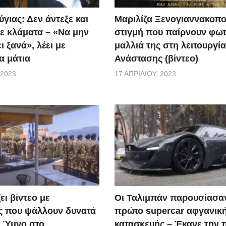
γιας: Δεν άντεξε και
Μαριλίζα Ξενογιαννακοπο
ε κλάματα – «Να μην
στιγμή που παίρνουν φωτ
ι ξανά», λέει με
μαλλιά της στη λειτουργία
α μάτια
Ανάστασης (βίντεο)
 2023
17 ΑΠΡΙΛΊΟΥ, 2023
ει βίντεο με
Οι Ταλιμπάν παρουσίασα
ς που ψάλλουν δυνατά
πρώτο supercar αφγανικ
ό Ύμνο στο
κατασκευής – Έκανε την