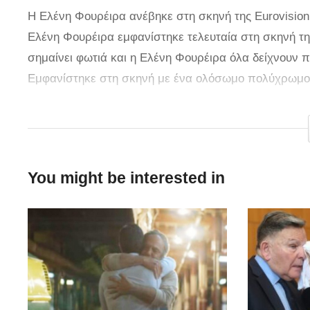
Η Ελένη Φουρέιρα ανέβηκε στη σκηνή της Eurovision
Ελένη Φουρέιρα εμφανίστηκε τελευταία στη σκηνή της
σημαίνει φωτιά και η Ελένη Φουρέιρα όλα δείχνουν π
Εμφανίστηκε στη σκηνή με ένα ολόσωμο πολύχρωμο 
στη συνέχεια κόκκινοι φωτισμοί κάνουν την εμφάνιση
ακολουθούν τον ρυθμό του Fuego ανάμεσα στους καπν
αγαπά η Ελένη Φουρέιρα.
You might be interested in