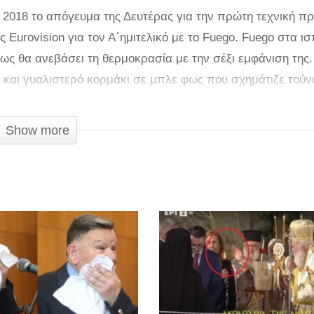
 2018 το απόγευμα της Δευτέρας για την πρώτη τεχνική π
 Eurovision για τον Α΄ημιτελικό με το Fuego. Fuego στα ι
ως θα ανεβάσει τη θερμοκρασία με την σέξι εμφάνιση της.
και γυαλιστερό κορμάκι σε μπλε φως που σχημάτιζε τούν
 τους. Μαζί της τέσσερις χορεύτριες ντυμένες στα μαύρα
ούς με δυναμικές κινήσεις και το γνωστό τίναγμα στα μα
Show more