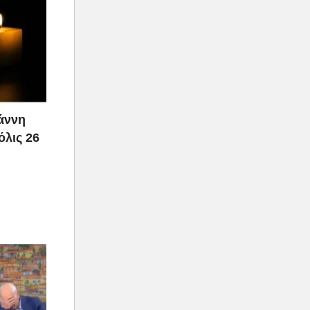
ιάννη
όλις 26