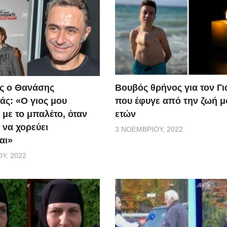
ς ο Θανάσης
Βουβός θρήνος για τον Γ
ς: «Ο γιος μου
που έφυγε από την ζωή μ
 με το μπαλέτο, όταν
ετών
 να χορεύει
3 ΝΟΕΜΒΡΊΟΥ, 2022
αι»
Υ, 2022