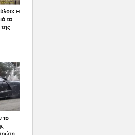
ύλου: Η
ιά τα
 της
ν το
ής
 πρώτη