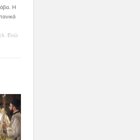
ρόβα. Η
σπανικά
ελ. Ενώ
λλιά που