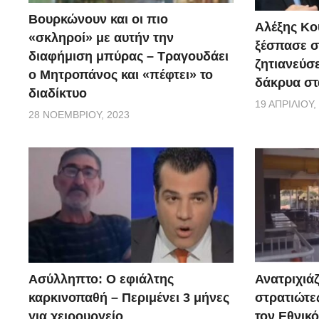
Βουρκώνουν και οι πιο
Αλέξης Κού
«σκληροί» με αυτήν την
ξέσπασε σ
διαφήμιση μπύρας – Τραγουδάει
ζητιανεύσε
ο Μητροπάνος και «πέφτει» το
δάκρυα στ
διαδίκτυο
19 ΑΠΡΙΛΊΟΥ,
28 ΝΟΕΜΒΡΊΟΥ, 2023
Ασύλληπτο: Ο εφιάλτης
Ανατριχιάζ
καρκινοπαθή – Περιμένει 3 μήνες
στρατιώτε
για χειρουργείο
τον Εθνικ