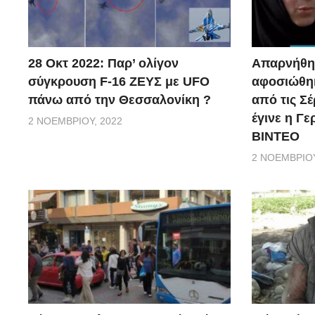
28 Οκτ 2022: Παρ’ ολίγον
Απαρνήθηκ
σύγκρουση F-16 ΖΕΥΣ με UFO
αφοσιώθηκ
πάνω από την Θεσσαλονίκη ?
από τις Σέ
έγινε η Γ
2 ΝΟΕΜΒΡΊΟΥ, 2022
ΒΙΝΤΕΟ
2 ΝΟΕΜΒΡΊΟΥ