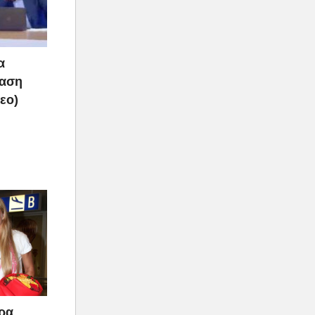
α
ραση
τεο)
άρα