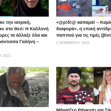
ε την ιατρική,
«@ρ!δ!@ καπαμά! – Καμί
ε στο Θεό: Η Καλλονή
διαφορά», η επική αντίδ
ρρες τα άλλαξε όλα και
παππού για τις τιμές (βίν
ερόντισσα Γαλήνη –
2 ΝΟΕΜΒΡΊΟΥ, 2022
, 2022
Μάνατζερ Ράγκμπι για Σ