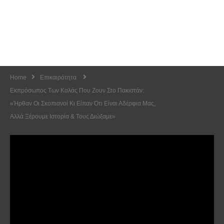
Home
Επικαιρότητα
Εκπρόσωπος Των Καλάς Που Ζουν Στο Πακιστάν:
«Ήρθαν Οι Σκοπιανοί Κι Είπαν Ότι Είναι Αδέρφια Μας,
Αλλά Ξέρουμε Ιστορία & Τους Διώξαμε»