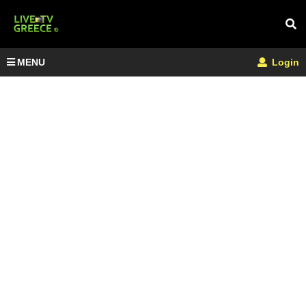
MENU
Login