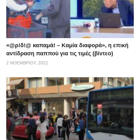
«@ρ!δ!@ καπαμά! – Καμία διαφορά», η επική
αντίδραση παππού για τις τιμές (βίντεο)
2 ΝΟΕΜΒΡΊΟΥ, 2022