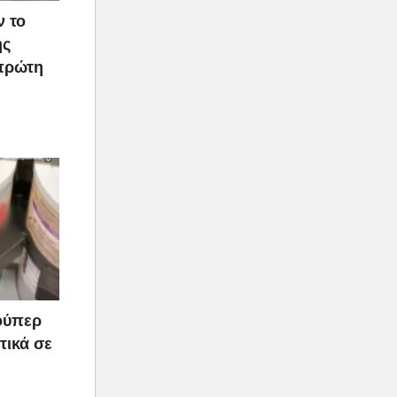
ν το
ής
 πρώτη
ούπερ
τικά σε