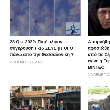
28 Οκτ 2022: Παρ’ ολίγον
Απαρνήθηκ
σύγκρουση F-16 ΖΕΥΣ με UFO
αφοσιώθηκ
πάνω από την Θεσσαλονίκη ?
από τις Σέ
έγινε η Γ
2 ΝΟΕΜΒΡΊΟΥ, 2022
ΒΙΝΤΕΟ
2 ΝΟΕΜΒΡΊΟΥ