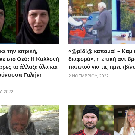
ε την ιατρική,
«@ρ!δ!@ καπαμά! – Καμί
ε στο Θεό: Η Καλλονή
διαφορά», η επική αντίδ
ρρες τα άλλαξε όλα και
παππού για τις τιμές (βίν
ερόντισσα Γαλήνη –
2 ΝΟΕΜΒΡΊΟΥ, 2022
, 2022