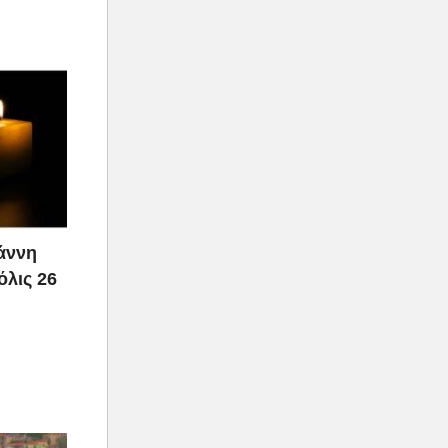
ιάννη
όλις 26