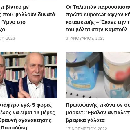
ει βίντεο με
Οι Ταλιμπάν παρουσίασα
ς που ψάλλουν δυνατά
πρώτο supercar αφγανικ
ό Ύμνο στο
κατασκευής – Έκανε την
ζο
του βόλτα στην Καμπούλ
Υ, 2023
3 ΙΑΝΟΥΑΡΊΟΥ, 2023
ατάφερα εγώ 5 φορές
Πρωτοφανής εικόνα σε σ
νος να είμαι 13 μέρες
μάρκετ: Έβαλαν αντικλεπ
 Κραυγή αγανάκτησης
βρεφικά γάλατα
. Παπαδάκη
17 ΝΟΕΜΒΡΊΟΥ, 2022