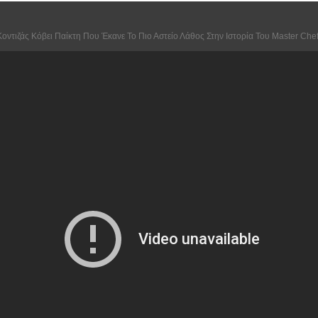
οντιζάς Κόβει Παίκτη Που Έκανε Το Πιο Αστείο Λάθος Στην Ιστορία Του Master Che