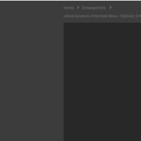
Home
Επικαιρότητα
«Είναι Δυνατόν; Απάντησέ Μου». Έξαλλος Ο Κ