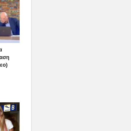
α
ραση
τεο)