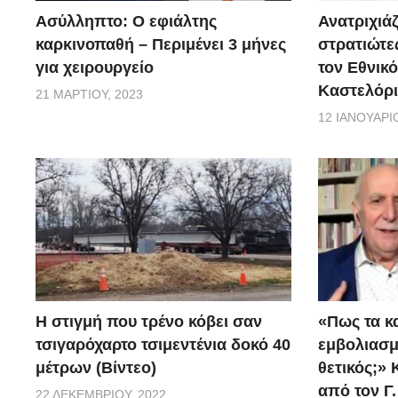
Ασύλληπτο: Ο εφιάλτης
Ανατριχιάζ
καρκινοπαθή – Περιμένει 3 μήνες
στρατιώτε
για χειρουργείο
τον Εθνικ
Καστελόρι
21 ΜΑΡΤΊΟΥ, 2023
12 ΙΑΝΟΥΑΡΊΟ
H στιγμή που τρένο κόβει σαν
«Πως τα κ
τσιγαρόχαρτο τσιμεντένια δοκό 40
εμβoλιασμέ
μέτρων (Βίντεο)
θετικός;»
από τον Γ
22 ΔΕΚΕΜΒΡΊΟΥ, 2022