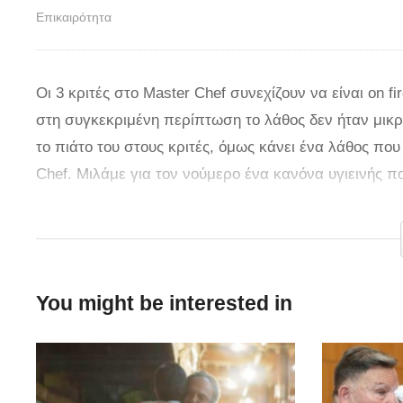
Επικαιρότητα
Οι 3 κριτές στο Master Chef συνεχίζουν να είναι on 
στη συγκεκριμένη περίπτωση το λάθος δεν ήταν μικρό
το πιάτο του στους κριτές, όμως κάνει ένα λάθος π
Chef. Μιλάμε για τον νούμερο ένα κανόνα υγιεινής π
πηγαίνει. Ποτέ και για κανέναν λόγο δεν έρχεσαι σε 
ότι αγνοούσε τον συγκεκριμένο κανόνα και έτσι του
αποτέλεσμα να βγάλει τον Κοντιζά από τα ρούχα του
που είχε κάνει ποτέ παίκτης στο Master Chef. Δείτε 
You might be interested in