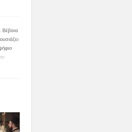
. Βέβαια
ουσιάζει
ψήφιο
αν
αίνεται
 λάθος