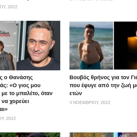
ΟΥ, 2022
ς ο Θανάσης
Βουβός θρήνος για τον Γ
ς: «Ο γιος μου
που έφυγε από την ζωή μ
 με το μπαλέτο, όταν
ετών
 να χορεύει
3 ΝΟΕΜΒΡΊΟΥ, 2022
αι»
Υ, 2022