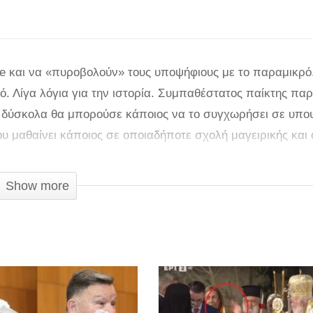
fire και να «πυροβολούν» τους υποψήφιους με το παραμικρό
. Λίγα λόγια για την ιστορία. Συμπαθέστατος παίκτης παρ
ου δύσκολα θα μπορούσε κάποιος να το συγχωρήσει σε υπο
ου μαθαίνει κάποιος σε οποιαδήποτε σχολή μαγειρικής και 
επαφή με τα υλικά του πιάτου με γυμνά χέρια. Ο παίκτης φ
 έδωσε να καταλάβει… Δούλεψε χέρι που πήγε σύννεφο, με
Show more
 καθώς επρόκειτο για το πιο αστείο, αλλά και ασυγχώρητο
το βίντεο με την επίμαχη σκηνή και θα καταλάβετε.