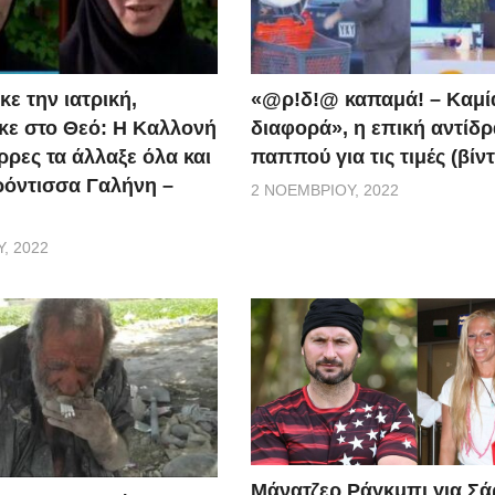
ε την ιατρική,
«@ρ!δ!@ καπαμά! – Καμί
ε στο Θεό: Η Καλλονή
διαφορά», η επική αντίδ
ρρες τα άλλαξε όλα και
παππού για τις τιμές (βίν
ερόντισσα Γαλήνη –
2 ΝΟΕΜΒΡΊΟΥ, 2022
, 2022
Μάνατζερ Ράγκμπι για Σ