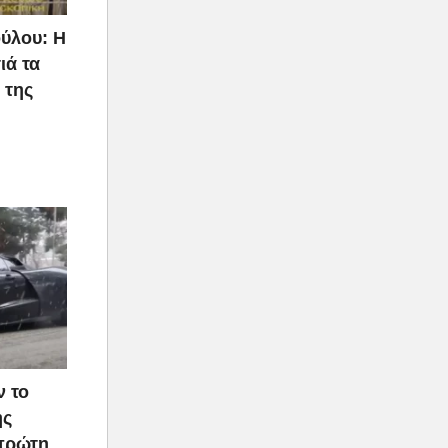
ύλου: Η
ιά τα
 της
ν το
ής
 πρώτη