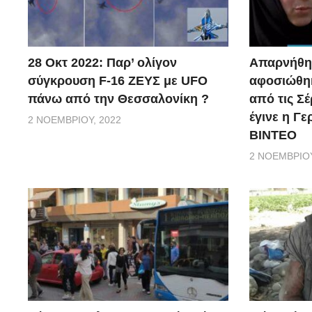
28 Οκτ 2022: Παρ’ ολίγον
Απαρνήθηκ
σύγκρουση F-16 ΖΕΥΣ με UFO
αφοσιώθηκ
πάνω από την Θεσσαλονίκη ?
από τις Σέ
έγινε η Γ
2 ΝΟΕΜΒΡΊΟΥ, 2022
ΒΙΝΤΕΟ
2 ΝΟΕΜΒΡΊΟΥ