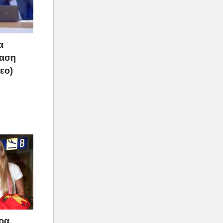
α
ραση
τεο)
άρα