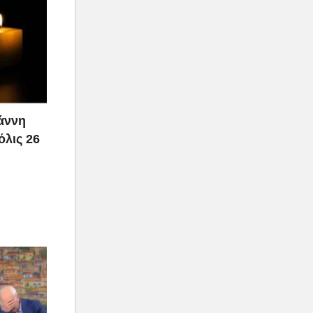
ιάννη
όλις 26