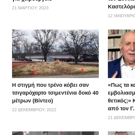
Καστελόρι
21 ΜΑΡΤΊΟΥ, 2023
12 ΙΑΝΟΥΑΡΊΟ
H στιγμή που τρένο κόβει σαν
«Πως τα κ
τσιγαρόχαρτο τσιμεντένια δοκό 40
εμβoλιασμέ
μέτρων (Βίντεο)
θετικός;»
από τον Γ
22 ΔΕΚΕΜΒΡΊΟΥ, 2022
21 ΔΕΚΕΜΒΡΊ