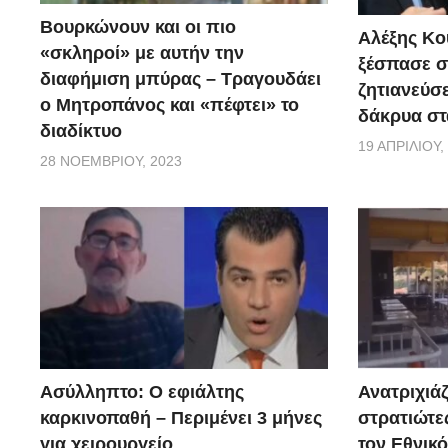
Βουρκώνουν και οι πιο
Αλέξης Κού
«σκληροί» με αυτήν την
ξέσπασε σ
διαφήμιση μπύρας – Τραγουδάει
ζητιανεύσε
ο Μητροπάνος και «πέφτει» το
δάκρυα στ
διαδίκτυο
19 ΑΠΡΙΛΊΟΥ,
28 ΝΟΕΜΒΡΊΟΥ, 2023
Ασύλληπτο: Ο εφιάλτης
Ανατριχιάζ
καρκινοπαθή – Περιμένει 3 μήνες
στρατιώτε
για χειρουργείο
τον Εθνικ