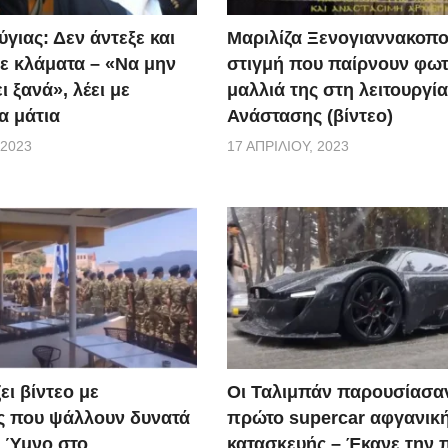
γιας: Δεν άντεξε και
Μαριλίζα Ξενογιαννακοπο
ε κλάματα – «Να μην
στιγμή που παίρνουν φωτ
ι ξανά», λέει με
μαλλιά της στη λειτουργία
α μάτια
Ανάστασης (βίντεο)
 2023
17 ΑΠΡΙΛΊΟΥ, 2023
ει βίντεο με
Οι Ταλιμπάν παρουσίασα
ς που ψάλλουν δυνατά
πρώτο supercar αφγανικ
ό Ύμνο στο
κατασκευής – Έκανε την