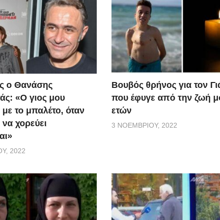
ς ο Θανάσης
Βουβός θρήνος για τον Γ
ς: «Ο γιος μου
που έφυγε από την ζωή μ
 με το μπαλέτο, όταν
ετών
 να χορεύει
3 ΝΟΕΜΒΡΊΟΥ, 2022
αι»
Υ, 2022