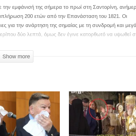
ε την εμφάνισή της σήμερα το πρωί στη Σαντορίνη, ανήμερ
συμπλήρωση 200 ετών από την Επανάσταση του 1821. Οι
ς για την ανάρτηση της σημαίας με τη συνδρομή και μεγ
ερίπου δύο λεπτά, όμως δεν έγινε κατορθωτό να υψωθεί σ
 της βάρος έσχισαν ένα σημαντικό μέρος της.
Show more
τίσουν φόρο τιμής στα μαχητικά αεροσκάφη που πέρασαν
 σημαία, την οποία εμπνεύστηκαν, μεταξύ άλλων, ο Σύλλο
νης, κατασκευάστηκε με πρωτοβουλία ομάδας Σαντορινιών
μέγεθος 1.500 τετραγωνικά μέτρα. Μάλιστα, ο αρχικός στόχ
ήθηκε πως με το νέο μέγεθος θα μπορέσει να διεκδικήσει τ