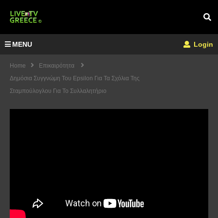
MENU
Login
Home
Επικαιρότητα
Δημόσια Συγγνώμη Του Epsilon Για Τα Σχόλια Της
Σταμπούλογλου Για Το Συλλαλητήριο