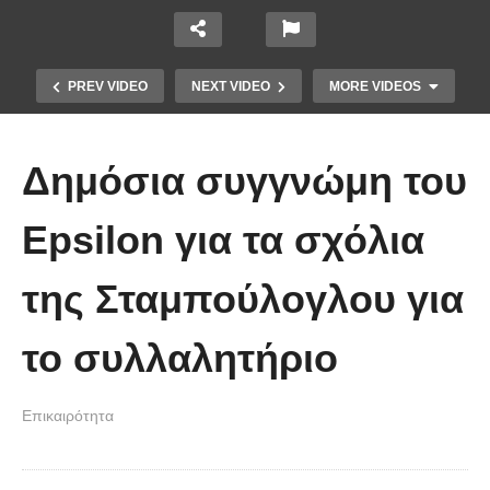
PREV VIDEO
NEXT VIDEO
MORE VIDEOS
Δημόσια συγγνώμη του
Epsilon για τα σχόλια
Το Βίντεο που έγινε viral από την
της Σταμπούλογλου για
πρώτη στιγμή και συγκίνησε το
Youtube: Αϊ Βασίλης μιλά στη
το συλλαλητήριο
νοηματική με ένα μικρό κορίτσι
Επικαιρότητα