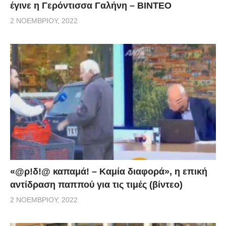
έγινε η Γερόντισσα Γαλήνη – ΒΙΝΤΕΟ
2 ΝΟΕΜΒΡΊΟΥ, 2022
«@ρ!δ!@ καπαμά! – Καμία διαφορά», η επική
αντίδραση παππού για τις τιμές (βίντεο)
2 ΝΟΕΜΒΡΊΟΥ, 2022