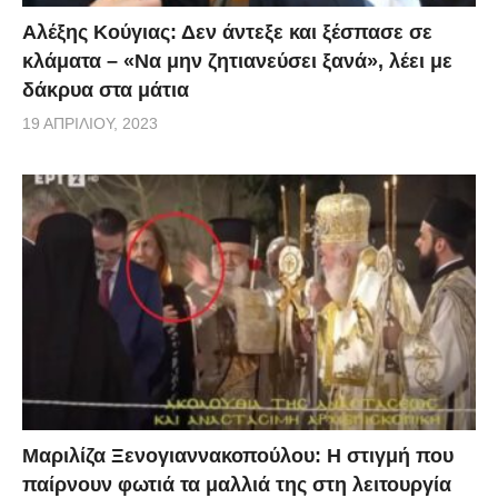
Αλέξης Κούγιας: Δεν άντεξε και ξέσπασε σε
θέλαμε να τονίσουμε την αδημονία μας, για
κλάματα – «Να μην ζητιανεύσει ξανά», λέει με
πραγματοποίηση των άνωθεν δεσμεύσεων μας».
δάκρυα στα μάτια
19 ΑΠΡΙΛΊΟΥ, 2023
[
thecaller.gr
]
Μαριλίζα Ξενογιαννακοπούλου: Η στιγμή που
παίρνουν φωτιά τα μαλλιά της στη λειτουργία