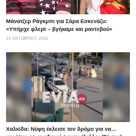
Μάνατζερ Ράγκμπι για Σάρα Εσκενάζυ:
«Υπήρχε φλερτ – βγήκαμε και ραντεβού»
15 ΟΚΤΩΒΡΊΟΥ, 2022
Χαλκίδα: Νύφη έκλεισε τον δρόμο για να…