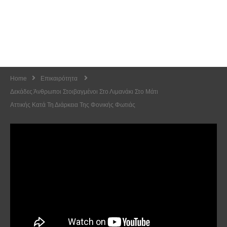
Home
Επικαιρότητα
Δεκάδες Άνθρωποι Στοιβαγμένοι Στο Λιμανάκι Στο Μάτι
Αττικής Κατά Τη Διάρκεια Της Φονικής Φωτιάς