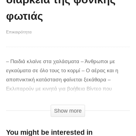
φωτιάς
Επικαιρότητα
– Παιδιά κλαίνε στα χαλάσματα – Άνθρωποι με
εγκαύματα σε όλο τους το κορμί – Ο αέρας και η
αποπνικτική κατάσταση φαίνεται ξεκάθαρα –
Εκλιπαρούν με κινητά για βοήθεια Βίντεο που
απεικονίζει την κατάσταση που επικρατούσε στο
λιμανάκι στο Μάτι το απόγευμα της Δευτέρας 23
Show more
Ιούλη, οπότε και η πύρινη λαίλαπα έπληξε την
περιοχή… Το video τράβηξε ο Νίκος Βερυκοκίδης, ο
You might be interested in
οποίος με την ηλικιωμένη μητέρα του βρέθηκε στο