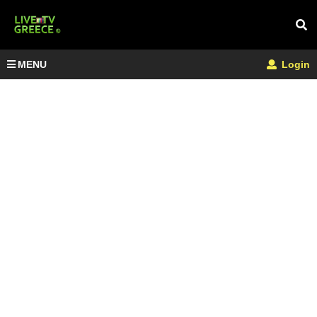
MENU
Login