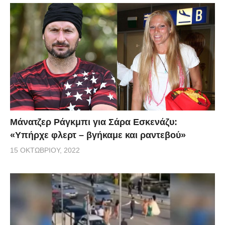
Μάνατζερ Ράγκμπι για Σάρα Εσκενάζυ:
«Υπήρχε φλερτ – βγήκαμε και ραντεβού»
15 ΟΚΤΩΒΡΊΟΥ, 2022