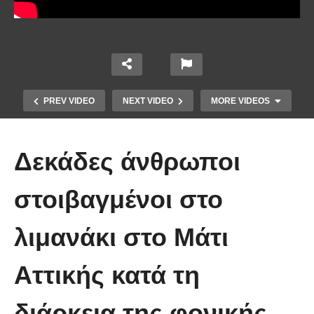
PREV VIDEO
NEXT VIDEO
MORE VIDEOS
Δεκάδες άνθρωποι
στοιβαγμένοι στο
Το Βίντεο που έγινε viral από την
λιμανάκι στο Μάτι
πρώτη στιγμή και συγκίνησε το
Youtube: Αϊ Βασίλης μιλά στη
Αττικής κατά τη
νοηματική με ένα μικρό κορίτσι
διάρκεια της φονικής