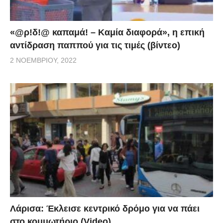
«@ρ!δ!@ καπαμά! – Καμία διαφορά», η επική
αντίδραση παππού για τις τιμές (βίντεο)
2 ΝΟΕΜΒΡΊΟΥ, 2022
Λάρισα: Έκλεισε κεντρικό δρόμο για να πάει
στο κομμωτήριο (Video)