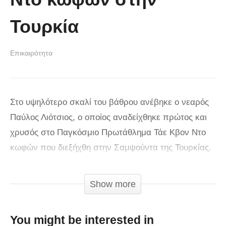
Τουρκία
Επικαιρότητα
Στο υψηλότερο σκαλί του βάθρου ανέβηκε ο νεαρός
Παύλος Λιότσιος, ο οποίος αναδείχθηκε πρώτος και
χρυσός στο Παγκόσμιο Πρωτάθλημα Τάε Κβον Ντο
κωφών που διεξήχθη στην Σαμψούντα της Τουρκίας.
Ο νεαρός πρωταθλητής έδωσε χαρά και
υπερηφάνεια στους λιγοστούς Έλληνες που
Show more
παρακολούθησαν από κοντά τις επιδόσεις του και
τους αγώνες. Η διάκριση του αθλητή πέρασε στα
You might be interested in
ψιλά γράμματα των περισσότερων ελληνικών μέσων