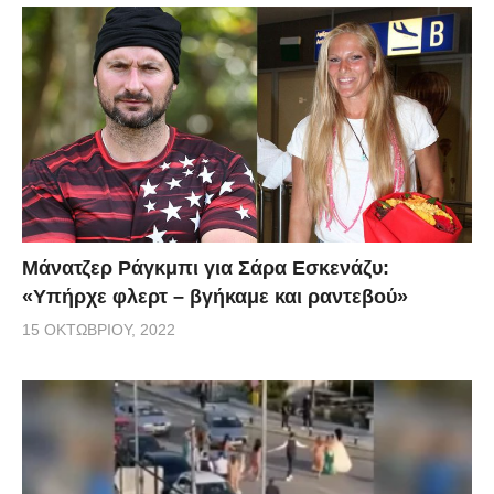
Μάνατζερ Ράγκμπι για Σάρα Εσκενάζυ:
«Υπήρχε φλερτ – βγήκαμε και ραντεβού»
15 ΟΚΤΩΒΡΊΟΥ, 2022