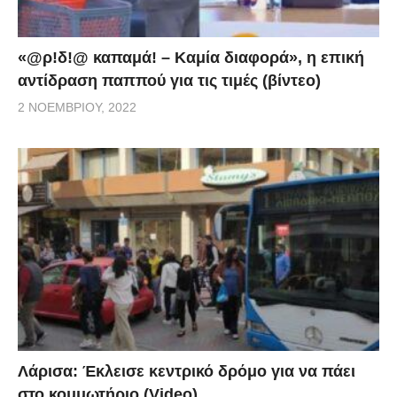
«@ρ!δ!@ καπαμά! – Καμία διαφορά», η επική
αντίδραση παππού για τις τιμές (βίντεο)
2 ΝΟΕΜΒΡΊΟΥ, 2022
Λάρισα: Έκλεισε κεντρικό δρόμο για να πάει
στο κομμωτήριο (Video)