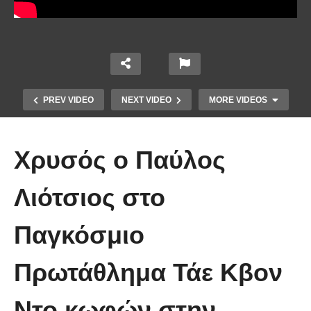
PREV VIDEO
NEXT VIDEO
MORE VIDEOS
Χρυσός ο Παύλος
Λιότσιος στο
Το Βίντεο που έγινε viral από την
Παγκόσμιο
πρώτη στιγμή και συγκίνησε το
Youtube: Αϊ Βασίλης μιλά στη
Πρωτάθλημα Τάε Κβον
νοηματική με ένα μικρό κορίτσι
Ντο κωφών στην