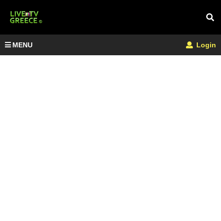
MENU
Login