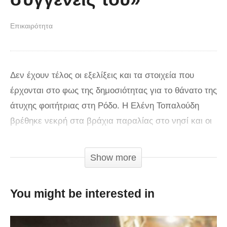
Επικαιρότητα
Δεν έχουν τέλος οι εξελίξεις και τα στοιχεία που
έρχονται στο φως της δημοσιότητας για το θάνατο της
άτυχης φοιτήτριας στη Ρόδο. Η Ελένη Τοπαλούδη
βρέθηκε νεκρή στα βράχια παραλίας στο νησί και οι
αποκαλύψεις για το έγκλημα που συγκλόνισε τη
χώρα άρχισαν να διαδέχονται η μία την άλλη. Μετά
Show more
την προανακριτική κατάθεση του 19χρονου Αλβανού,
το φως της δημοσιότητας βλέπει η απολογία του
You might be interested in
21χρονου Ροδίτη. Ο 21χρονος κατηγορούμενος έλυσε
τη σιωπή του για τη δολοφονία της φοιτήτριας και