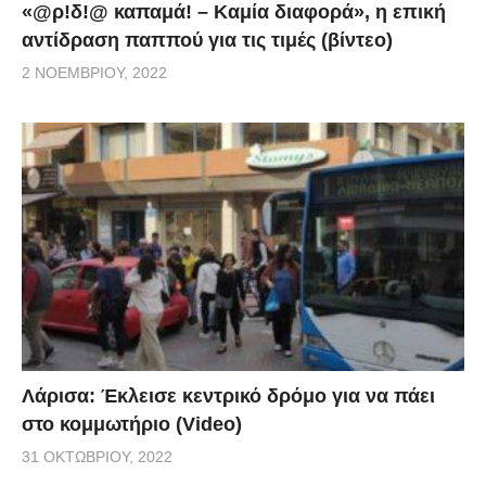
«@ρ!δ!@ καπαμά! – Καμία διαφορά», η επική
αντίδραση παππού για τις τιμές (βίντεο)
2 ΝΟΕΜΒΡΊΟΥ, 2022
Λάρισα: Έκλεισε κεντρικό δρόμο για να πάει
στο κομμωτήριο (Video)
31 ΟΚΤΩΒΡΊΟΥ, 2022