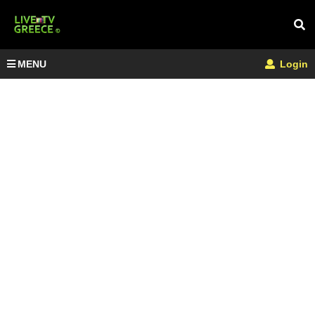
MENU
Login