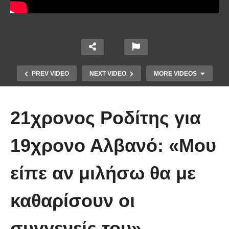
PREV VIDEO
NEXT VIDEO
MORE VIDEOS
21χρονος Ροδίτης για
19χρονο Αλβανό: «Μου
Το Βίντεο που έγινε viral από την
είπε αν μιλήσω θα με
πρώτη στιγμή και συγκίνησε το
Youtube: Αϊ Βασίλης μιλά στη
καθαρίσουν οι
νοηματική με ένα μικρό κορίτσι
συγγενείς του»