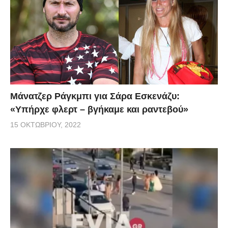
Μάνατζερ Ράγκμπι για Σάρα Εσκενάζυ:
«Υπήρχε φλερτ – βγήκαμε και ραντεβού»
15 ΟΚΤΩΒΡΊΟΥ, 2022