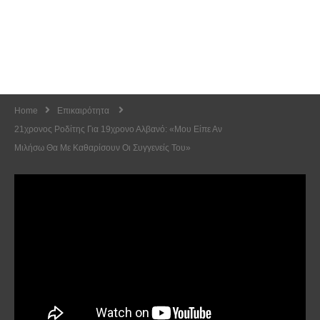
Home
Επικαιρότητα
21χρονος Ροδίτης Για 19χρονο Αλβανό: «Μου Είπε Αν
Μιλήσω Θα Με Καθαρίσουν Οι Συγγενείς Του»