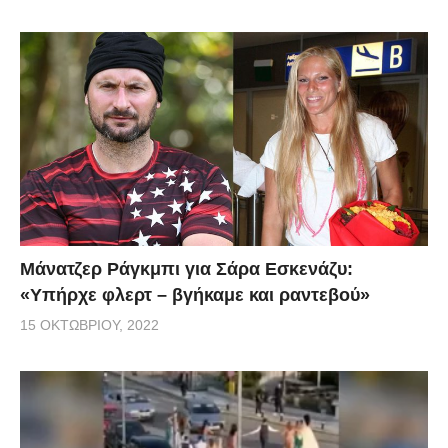
Μάνατζερ Ράγκμπι για Σάρα Εσκενάζυ:
«Υπήρχε φλερτ – βγήκαμε και ραντεβού»
15 ΟΚΤΩΒΡΊΟΥ, 2022