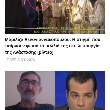
Ο Ζανγκ είπε ότι παρόλο που η γιαγιά του έχει μόνο
στοιχειώδη εκπαίδευση, έμαθε από αυτήν καλοσύνη,
φροντίδα για τους άλλους και ευγνωμοσύνη.
Μαριλίζα Ξενογιαννακοπούλου: Η στιγμή που
παίρνουν φωτιά τα μαλλιά της στη λειτουργία
της Ανάστασης (βίντεο)
17 ΑΠΡΙΛΊΟΥ, 2023