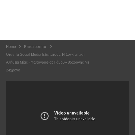
Home
Επικαιρότητα
Όταν Τα Social Media Εξαπατούν: Η Συγκινητική
Αλήθεια Μίας «φωτογραφίας Γάμου» 85χρονης Με
24χρονο