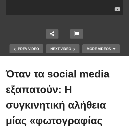
PREV VIDEO
NEXT VIDEO
MORE VIDEOS
Όταν τα social media
εξαπατούν: Η
Το Βίντεο που έγινε viral από την
συγκινητική αλήθεια
πρώτη στιγμή και συγκίνησε το
Youtube: Αϊ Βασίλης μιλά στη
μίας «φωτογραφίας
νοηματική με ένα μικρό κορίτσι