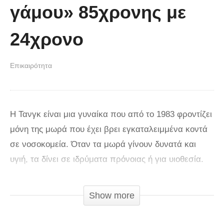
γάμου» 85χρονης με
24χρονο
Επικαιρότητα
Η Τανγκ είναι μια γυναίκα που από το 1983 φροντίζει
μόνη της μωρά που έχει βρει εγκαταλειμμένα κοντά
σε νοσοκομεία. Όταν τα μωρά γίνουν δυνατά και
υγιή, τα δίνει σε ιδρύματα πρόνοιας ή για υιοθεσία.
Πρόσφατα, μια «φωτογραφία γάμου» μιας
ηλικιωμένης γυναίκας και ενός νεαρού άνδρα, με
Show more
διαφορά ηλικίας 61 ετών έγινε viral στις κινεζικές
πλατφόρμες κοινωνικών μέσων. Ωστόσο, η ιστορία