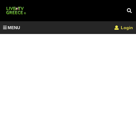
MENU
Login