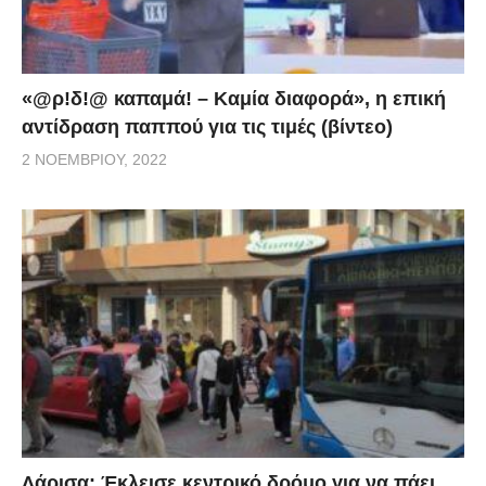
«@ρ!δ!@ καπαμά! – Καμία διαφορά», η επική
αντίδραση παππού για τις τιμές (βίντεο)
2 ΝΟΕΜΒΡΊΟΥ, 2022
Λάρισα: Έκλεισε κεντρικό δρόμο για να πάει