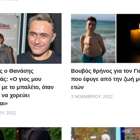
ς ο Θανάσης
Βουβός θρήνος για τον Γ
ς: «Ο γιος μου
που έφυγε από την ζωή μ
 με το μπαλέτο, όταν
ετών
 να χορεύει
3 ΝΟΕΜΒΡΊΟΥ, 2022
αι»
Υ, 2022