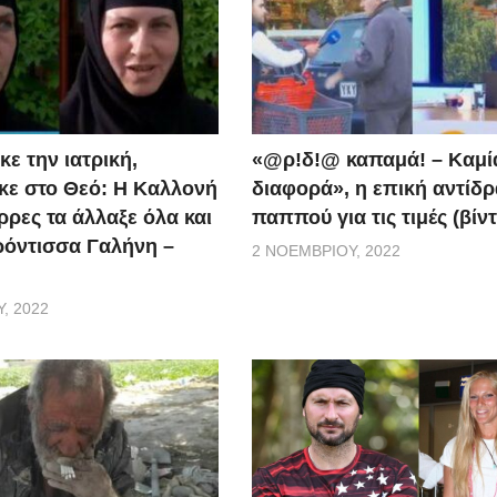
ε την ιατρική,
«@ρ!δ!@ καπαμά! – Καμί
ε στο Θεό: Η Καλλονή
διαφορά», η επική αντίδ
ρρες τα άλλαξε όλα και
παππού για τις τιμές (βίν
ερόντισσα Γαλήνη –
2 ΝΟΕΜΒΡΊΟΥ, 2022
, 2022