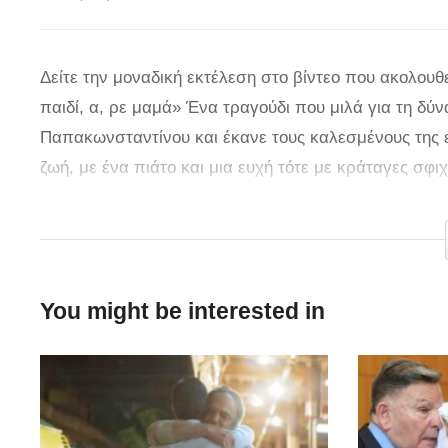
Δείτε την μοναδική εκτέλεση στο βίντεο που ακολουθ
παιδί, α, ρε μαμά» Ένα τραγούδι που μιλά για τη δύ
Παπακωνσταντίνου και έκανε τους καλεσμένους της 
ζωή, με ένα πιάτο και μια ευχή τότε με κράταγες σφι
Μέσα απ’ τα δόντια να μιλάς, σ’ ακούω σαν τώρα «Μ
δεις», α, ρε μαμά» Ένα τραγούδι αφιερωμένο στη δύ
πλημμυρίσουν με δάκρυα οι καλεσμένοι της εορταστ
You might be interested in
κατάφερε να συγκρατήσει τα δάκρυά του, καθώς η ε
ιδιαίτερα.