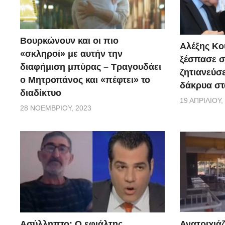
Βουρκώνουν και οι πιο
Αλέξης Κού
«σκληροί» με αυτήν την
ξέσπασε σ
διαφήμιση μπύρας – Τραγουδάει
ζητιανεύσε
ο Μητροπάνος και «πέφτει» το
δάκρυα στ
διαδίκτυο
19 ΑΠΡΙΛΊΟΥ,
28 ΝΟΕΜΒΡΊΟΥ, 2023
Ασύλληπτο: Ο εφιάλτης
Ανατριχιάζ