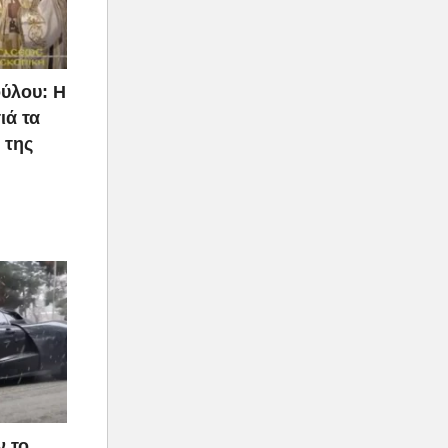
ύλου: Η
ιά τα
 της
ν το