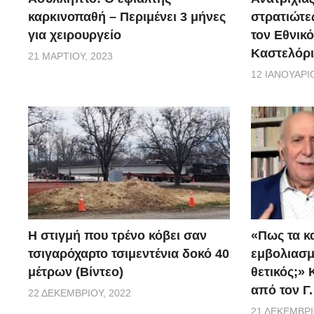
καρκινοπαθή – Περιμένει 3 μήνες
στρατιώτε
για χειρουργείο
τον Εθνικ
Καστελόρι
21 ΜΑΡΤΊΟΥ, 2023
12 ΙΑΝΟΥΑΡΊΟ
H στιγμή που τρένο κόβει σαν
«Πως τα κ
τσιγαρόχαρτο τσιμεντένια δοκό 40
εμβoλιασμέ
μέτρων (Βίντεο)
θετικός;»
από τον Γ
22 ΔΕΚΕΜΒΡΊΟΥ, 2022
21 ΔΕΚΕΜΒΡΊ