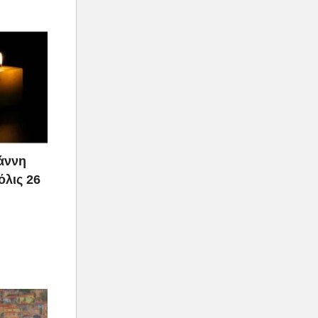
ιάννη
όλις 26