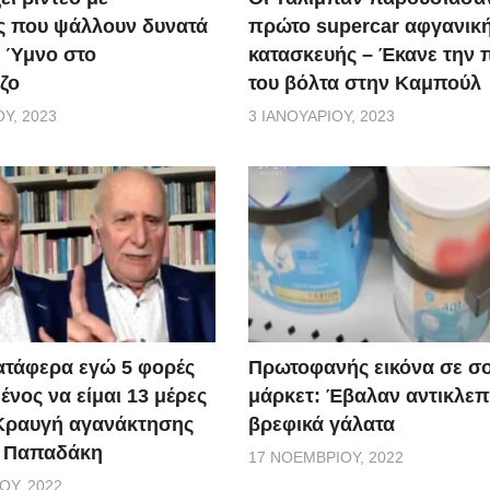
ς που ψάλλουν δυνατά
πρώτο supercar αφγανικ
ό Ύμνο στο
κατασκευής – Έκανε την
ζο
του βόλτα στην Καμπούλ
Υ, 2023
3 ΙΑΝΟΥΑΡΊΟΥ, 2023
ατάφερα εγώ 5 φορές
Πρωτοφανής εικόνα σε σ
νος να είμαι 13 μέρες
μάρκετ: Έβαλαν αντικλεπ
 Κραυγή αγανάκτησης
βρεφικά γάλατα
. Παπαδάκη
17 ΝΟΕΜΒΡΊΟΥ, 2022
ΟΥ, 2022