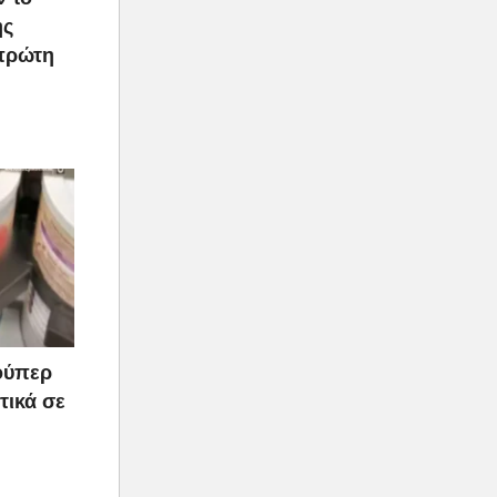
ής
 πρώτη
ούπερ
τικά σε