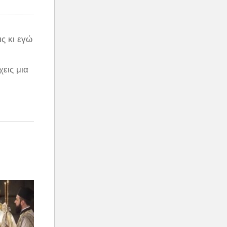
ς κι εγώ
εις μια
α το
α, δεν
ιξε