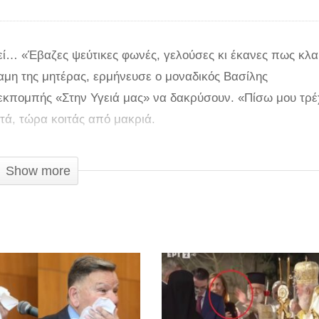
εί… «Έβαζες ψεύτικες φωνές, γελούσες κι έκανες πως κλαι
ναμη της μητέρας, ερμήνευσε ο μοναδικός Βασίλης
εκπομπής «Στην Υγειά μας» να δακρύσουν. «Πίσω μου τρέχ
χτά, τώρα κοιτάς από μακριά.
η με σκας» «Δε θα σε ανεχτεί κανείς» «Θα πας χαμένος, θ
Show more
ναμη που κρύβει η κάθε μάνα μέσα της ήταν αρκετό για να
ικής εκπομπής του Σπύρου Παπαδόπουλου. Ο ίδιος, μάλιστ
κπληκτική ερμηνεία του Βασίλη Παπακωνσταντίνου τον άγγ