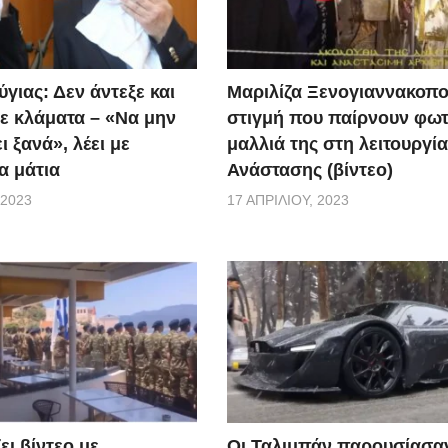
γιας: Δεν άντεξε και
Μαριλίζα Ξενογιαννακοπο
ε κλάματα – «Να μην
στιγμή που παίρνουν φωτ
ι ξανά», λέει με
μαλλιά της στη λειτουργία
α μάτια
Ανάστασης (βίντεο)
 2023
17 ΑΠΡΙΛΊΟΥ, 2023
ει βίντεο με
Οι Ταλιμπάν παρουσίασα