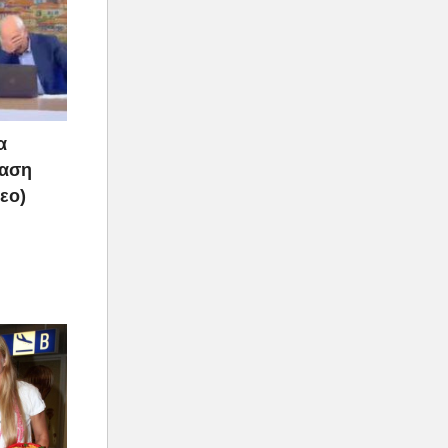
α
ραση
τεο)